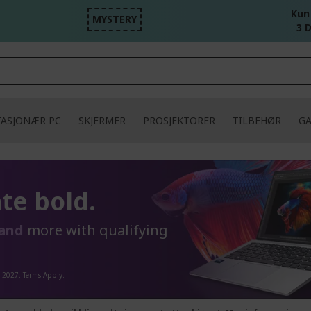
Kun
MYSTERY
3 D
TASJONÆR PC
SKJERMER
PROSJEKTORER
TILBEHØR
G
te bold.
and
more with qualifying
, 2027. Terms Apply.