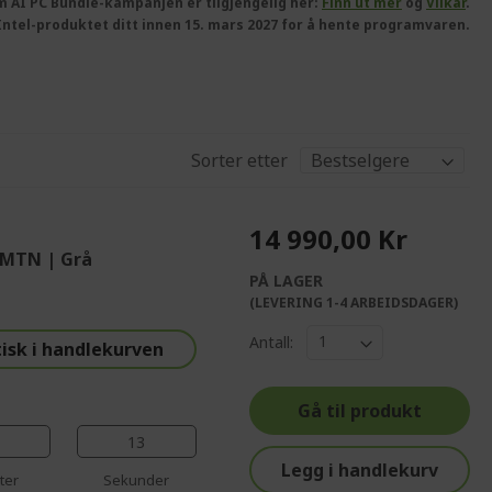
om AI PC Bundle-kampanjen er tilgjengelig her:
Finn ut mer
og
Vilkår
.
te Intel-produktet ditt innen 15. mars 2027 for å hente programvaren.
Sorter etter
14 990,00 Kr
2MTN | Grå
PÅ LAGER
%%%%%%%%%%%%%
(LEVERING 1-4 ARBEIDSDAGER)
%%%%%%%%%%%%%%
Antall:
isk i handlekurven
%%%%%%%%%%%%%%
%%%%%%%%%%%%%%
Gå til produkt
%%%%%%%%%%%%%%
12
Legg i handlekurv
ter
Sekunder