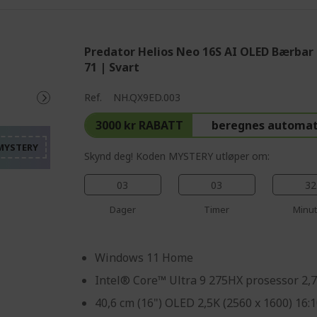
Predator Helios Neo 16S AI OLED Bærbar
71 | Svart
%%%%%%%%%%%%%%%%
%%%%%%%%%%%%%%%
Ref.
NH.QX9ED.003
%%%%%%%%%%%%%%%
3000 kr RABATT
beregnes automat
%%%%%%%%%%%%%%%
%%%%%%%%%%%%%%%
Skynd deg! Koden MYSTERY utløper om:
03
03
32
Dager
Timer
Minut
Windows 11 Home
Intel® Core™ Ultra 9 275HX prosessor 2,
40,6 cm (16") OLED 2,5K (2560 x 1600) 16: