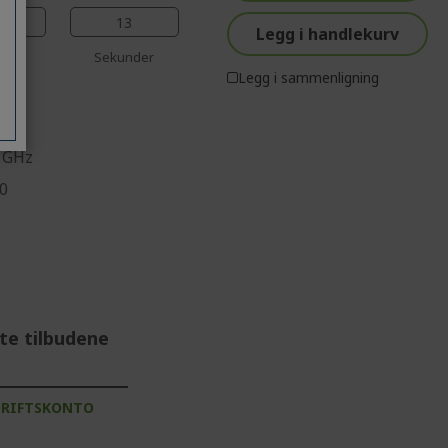
%%%%%%%%%%%%%%
12
Legg i handlekurv
ter
Sekunder
Legg i sammenligning
0 GHz
10
te tilbudene
DRIFTSKONTO