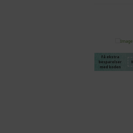
%%%%
%%%%
%%%%
%%%%
Få ekstra
besparelser
%%%%
med koden