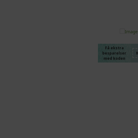
%%%%
%%%%
%%%%
%%%%
Få ekstra
besparelser
%%%%
med koden