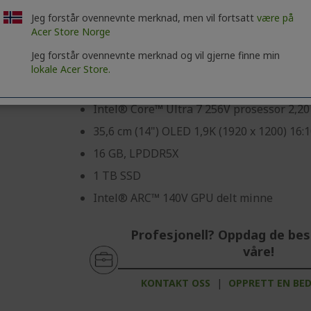
%%%%%%%%%%%%%%%
03
03
32
Jeg forstår ovennevnte merknad, men vil fortsatt
være på
Acer Store Norge
Dager
Timer
Minut
Jeg forstår ovennevnte merknad og vil gjerne finne min
lokale Acer Store.
Windows 11 Home
Intel® Core™ Ultra 7 256V prosessor 2,2
35,6 cm (14") OLED 1,9K (1920 x 1200) 16:
16 GB, LPDDR5X
1 TB SSD
Intel® ARC™ 140V GPU delt minne
Profesjonell? Oppdag de bes
våre!
KONTAKT OSS
|
OPPRETT EN BE