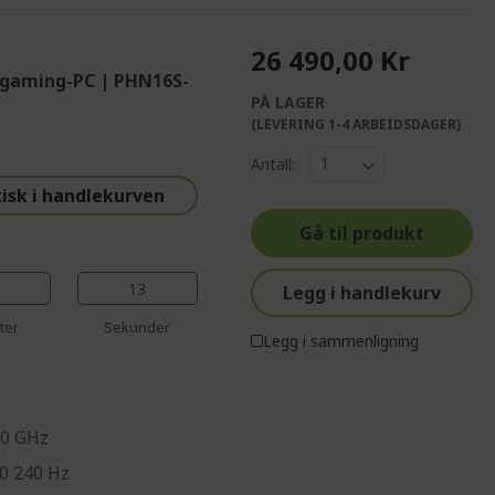
26 490,00 Kr
 gaming-PC | PHN16S-
PÅ LAGER
%%%%%%%%%%%%%
(LEVERING 1-4 ARBEIDSDAGER)
%%%%%%%%%%%%%%
Antall:
%%%%%%%%%%%%%%
isk i handlekurven
%%%%%%%%%%%%%%
Gå til produkt
%%%%%%%%%%%%%%
12
Legg i handlekurv
ter
Sekunder
Legg i sammenligning
70 GHz
10 240 Hz