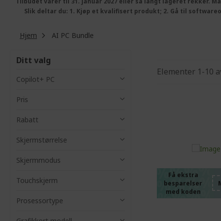
Tilbudet varer til 31. januar 2027 eller så langt lageret rekker.
Ma
Slik deltar du: 1. Kjøp et kvalifisert produkt; 2. Gå til softw
Hjem
AI PC Bundle
Ditt valg
Elementer
1
-
10
a
Copilot+ PC
Pris
Rabatt
%%%%
Skjermstørrelse
%%%%
%%%%
Skjermmodus
%%%%
Få ekstra
Touchskjerm
besparelser
%%%%
med koden
Prosessortype
Grafikkort modell