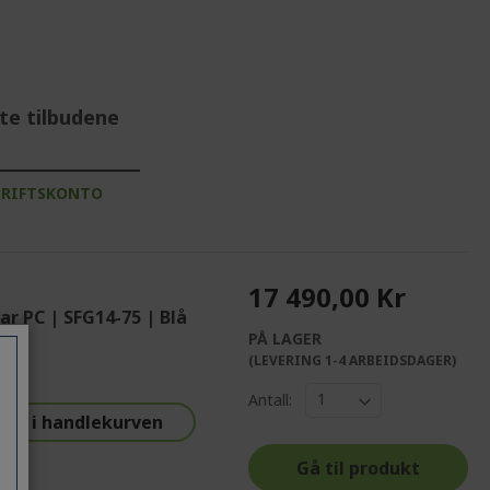
te tilbudene
DRIFTSKONTO
17 490,00 Kr
r PC | SFG14-75 | Blå
PÅ LAGER
%%%%%%%%%%%%%
(LEVERING 1-4 ARBEIDSDAGER)
%%%%%%%%%%%%%%
Antall:
%%%%%%%%%%%%%%
isk i handlekurven
%%%%%%%%%%%%%%
Gå til produkt