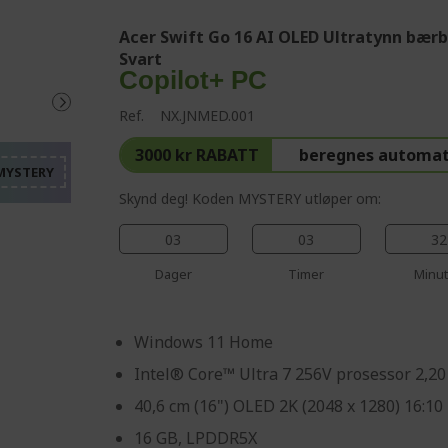
Acer Swift Go 16 AI OLED Ultratynn bærb
Svart
Copilot+ PC
%%%%%%%%%%%%%%%%
%%%%%%%%%%%%%%%
Ref.
NX.JNMED.001
%%%%%%%%%%%%%%%
%%%%%%%%%%%%%%%
3000 kr RABATT
beregnes automat
%%%%%%%%%%%%%%%
Skynd deg! Koden MYSTERY utløper om:
03
03
32
Dager
Timer
Minut
Windows 11 Home
Intel® Core™ Ultra 7 256V prosessor 2,2
40,6 cm (16") OLED 2K (2048 x 1280) 16:10
16 GB, LPDDR5X