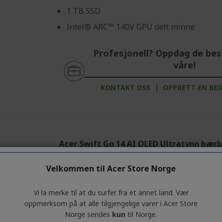
1 TB SSD
Intel® ARC™ 140V GPU delt minne
Profesjonell? Oppdag de bes
våre!
KONTAKT OSS
|
OPPRETT EN BE
Acer Swift Go 14 AI OLED Ultratynn bærba
Copilot+ PC
%%%%%%%%%%%%%%%%
Velkommen til Acer Store Norge
Ref.
NX.JNBED.005
%%%%%%%%%%%%%%%
%%%%%%%%%%%%%%%
6000 kr RABATT
beregnes automat
Vi la merke til at du surfer fra et annet land. Vær
%%%%%%%%%%%%%%%
oppmerksom på at alle tilgjengelige varer i Acer Store
Skynd deg! Koden MYSTERY utløper om:
Norge sendes
kun
til Norge.