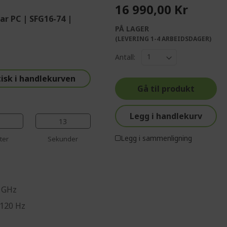
16 990,00 Kr
ar PC | SFG16-74 |
PÅ LAGER
%%%%%%%%%%%%%
(LEVERING 1-4 ARBEIDSDAGER)
%%%%%%%%%%%%%%
Antall:
%%%%%%%%%%%%%%
%%%%%%%%%%%%%%
isk i handlekurven
Gå til produkt
%%%%%%%%%%%%%%
Legg i handlekurv
12
Legg i sammenligning
ter
Sekunder
0 GHz
 120 Hz