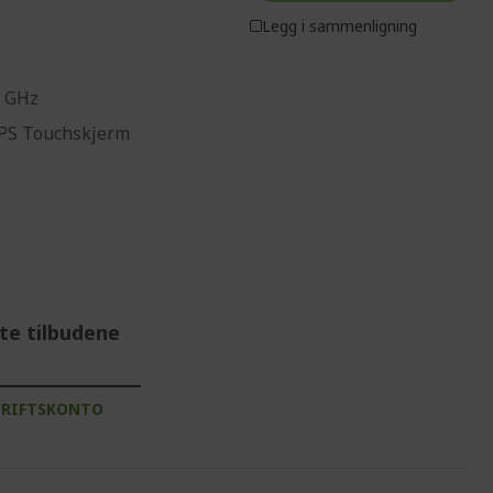
Legg i sammenligning
0 GHz
 IPS Touchskjerm
te tilbudene
DRIFTSKONTO