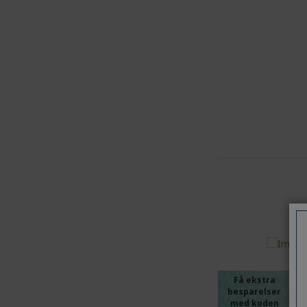
%%%%
%%%%
%%%%
%%%%
Få ekstra
besparelser
med koden