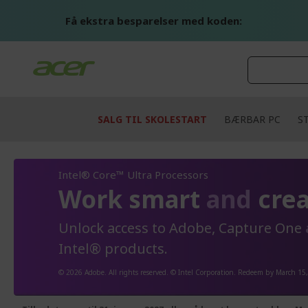
Skip
to
Få ekstra besparelser med koden:
Content
SALG TIL SKOLESTART
BÆRBAR PC
S
Intel® Core™ Ultra Processors
Work smart
and
crea
Unlock access to Adobe, Capture One
Intel® products.
© 2026 Adobe. All rights reserved. © Intel Corporation. Redeem by March 15