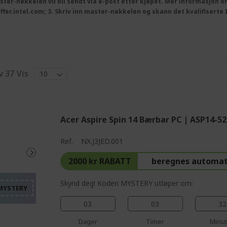
ster-nøkkelen vil bli sendt via e-post etter kjøpet. Mer informasjon 
areoffer.intel.com; 3. Skriv inn master-nøkkelen og skann det kvalifiser
v
37
Vis
Acer Aspire Spin 14 Bærbar PC | ASP14-5
%%%%%%%%%%%%%%%%
Ref.
NX.J3JED.001
%%%%%%%%%%%%%%%
2000 kr RABATT
beregnes automat
%%%%%%%%%%%%%%%
%%%%%%%%%%%%%%%
Skynd deg! Koden MYSTERY utløper om:
%%%%%%%%%%%%%%%
03
03
32
Dager
Timer
Minut