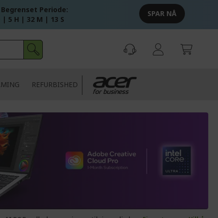
 Begrenset Periode:
SPAR NÅ
 | 5 H | 32 M | 12 S
AMING
REFURBISHED