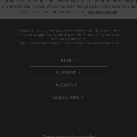
Vi bruker Trusted Shops som uavhengig tjenesteleverandør til innsamling
av anmeldelser. Trusted Shops har tatt rimelige og forholdsmessige tiltak
for å sikre at anmeldelsene er ekte.
Mer informasjon
* Tidsplanen for oppgradering vil variere etter enhet. Tilgjengelighet av
funksjoner og apper kan variere etter område. Enkelte funksjoner krever
spesifikk maskinvare (se
https://www.microsoft.com/nb-no/windows/windows-11-specifications).
ACER
h
i
SUPPORT
d
h
d
i
ACCOUNT
e
d
h
n
d
i
ACER STORE
e
d
h
n
d
i
e
d
n
d
e
n
Følg oss på sosiale