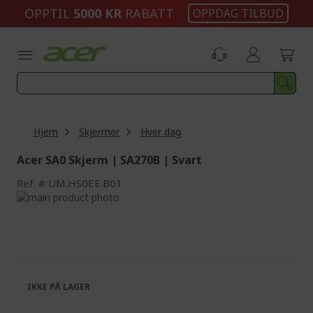
Skip
OPPTIL
5000 KR
RABATT
OPPDAG TILBUD
to
Content
Hjem
Skjermer
Hver dag
Acer SA0 Skjerm | SA270B | Svart
Ref.
UM.HS0EE.B01
Skip
to
Skip
the
to
end
the
of
beginning
the
of
images
the
IKKE PÅ LAGER
gallery
images
gallery