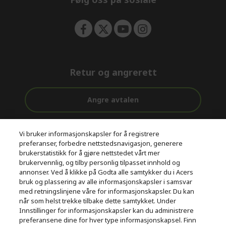
Retur og angrerett
Angre avtalen
Kundestøtte
Gratis
Sikker
Vi bruker informasjonskapsler for å registrere
før og etter
levering
betaling
preferanser, forbedre nettstedsnavigasjon, generere
kjøp
brukerstatistikk for å gjøre nettstedet vårt mer
brukervennlig, og tilby personlig tilpasset innhold og
© 2026 Acer Inc.
annonser. Ved å klikke på Godta alle samtykker du i Acers
CPYou BV er en autorisert forhandler og tilbyder av produktene
bruk og plassering av alle informasjonskapsler i samsvar
og tjenestene som tilbys i denne nettbutikken.​
med retningslinjene våre for informasjonskapsler. Du kan
når som helst trekke tilbake dette samtykket. Under
Innstillinger for informasjonskapsler kan du administrere
preferansene dine for hver type informasjonskapsel. Finn