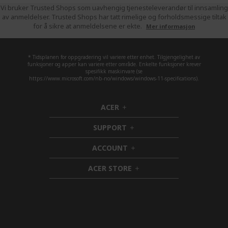
Vi bruker Trusted Shops som uavhengig tjenesteleverandør til innsamling
av anmeldelser. Trusted Shops har tatt rimelige og forholdsmessige tiltak
for å sikre at anmeldelsene er ekte.
Mer informasjon
* Tidsplanen for oppgradering vil variere etter enhet. Tilgjengelighet av
funksjoner og apper kan variere etter område. Enkelte funksjoner krever
spesifikk maskinvare (se
https://www.microsoft.com/nb-no/windows/windows-11-specifications).
ACER
h
i
SUPPORT
d
h
d
i
ACCOUNT
e
d
h
n
d
i
ACER STORE
e
d
h
n
d
i
e
d
n
d
e
n