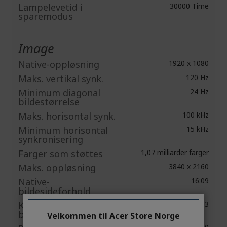
Lampelevetid i
30000 Time
sparemodus
Image
Native-oppløsning
1920 x 1080
Maks. vertikal synk.
120 Hz
Minimum diagonal
24 Hz
bildestørrelse
Maks. horisontal synk.
100 kHz
Minimum horisontal
15 kHz
synkronisering
Farger som støttes
1,07 milliarder farger
Maks. oppløsning
3840 x 2160
Native-
16:09
bildesideforhold
Kompatibelt
4:03
bildesideforhold
Velkommen til Acer Store Norge