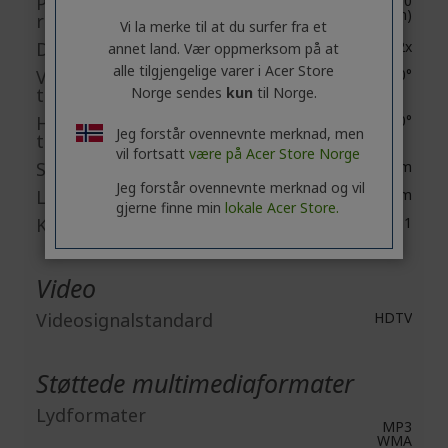
Projeksjonslengde og -
1.15 til 1.5 (2006,60
mm@2000 mm)
radius
Vi la merke til at du surfer fra et
Digital zoom
2x
annet land. Vær oppmerksom på at
alle tilgjengelige varer i Acer Store
Vertikal
-30°/+30°
trapeskorreksjon
Norge sendes
kun
til Norge.
Horisontal
-30°/+30°
Jeg forstår ovennevnte merknad, men
trapeskorreksjon
vil fortsatt
være på Acer Store Norge
Standard lysstyrke
5500 lm
Jeg forstår ovennevnte merknad og vil
Lav lysstyrke
4400 lm
gjerne finne min
lokale Acer Store.
Kontrastforhold
50,000:1
Video
Videosignalstandard
HDTV
Støttede multimediaformater
Lydformater
MP3
WMA