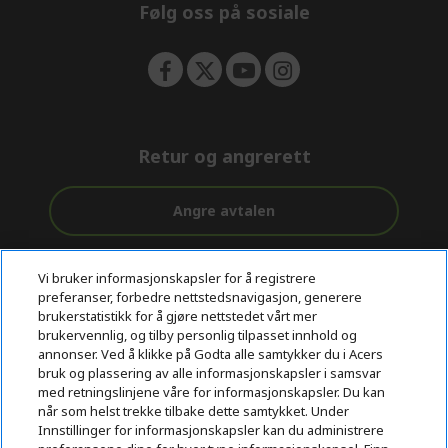
Følg oss på sosiale
Retur og angrerett
Angre avtalen
Kundestøtte
Gratis
Sikker
Vi bruker informasjonskapsler for å registrere
før og etter
levering
betaling
preferanser, forbedre nettstedsnavigasjon, generere
kjøp
brukerstatistikk for å gjøre nettstedet vårt mer
brukervennlig, og tilby personlig tilpasset innhold og
© 2026 Acer Inc.
annonser. Ved å klikke på Godta alle samtykker du i Acers
CPYou BV er en autorisert forhandler og tilbyder av produktene
bruk og plassering av alle informasjonskapsler i samsvar
og tjenestene som tilbys i denne nettbutikken.​
med retningslinjene våre for informasjonskapsler. Du kan
når som helst trekke tilbake dette samtykket. Under
Innstillinger for informasjonskapsler kan du administrere