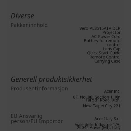
Diverse
Pakkeninnhold
Vero PL3515ATV DLP
Projector
AC Power Cord
Battery for remote
control
Lens Cap
Quick Start Guide
Remote Control
Carrying Case
Generell produktsikkerhet
Produsentinformasjon
Acer Inc.
8F, No. 88, Section 1, Xin
Tai 5th Road, Xizhi
New Taipei City 221
EU Ansvarlig
Acer Italy S.r.l.
person/EU Importør
Viale delle Industrie 1/A,
20044 Arese (MI), Italy