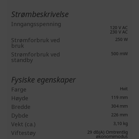
Strømbeskrivelse
Inngangsspenning
120 V AC
230 V AC
Strømforbruk ved
250 W
bruk
Strømforbruk ved
500 mW
standby
Fysiske egenskaper
Farge
Hvit
Høyde
119 mm
Bredde
304 mm
Dybde
226 mm
Vekt (ca.)
3,10 kg
Viftestøy
29 dB(A) Omtrentlig
økonomimodus