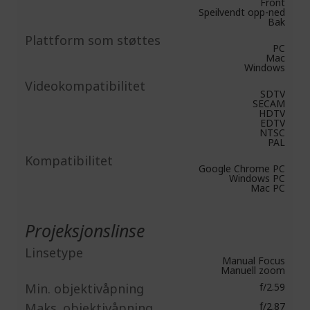
Front
Speilvendt opp-ned
Bak
Plattform som støttes
PC
Mac
Windows
Videokompatibilitet
SDTV
SECAM
HDTV
EDTV
NTSC
PAL
Kompatibilitet
Google Chrome PC
Windows PC
Mac PC
Projeksjonslinse
Linsetype
Manual Focus
Manuell zoom
Min. objektivåpning
f/2.59
Maks. objektivåpning
f/2.87