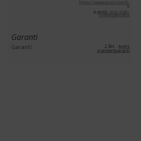
https://www.acer.com/it-
it
e-post:
acer-italy-
srl@legalmail.it
Garanti
Garanti
2 års
Acers
standardgaranti