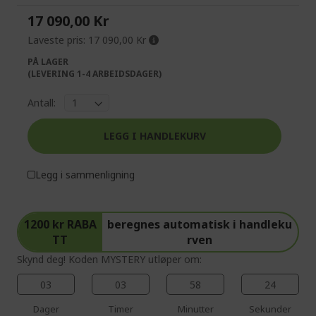
the
of
17 090,00 Kr
images
the
gallery
images
Laveste pris:
17 090,00 Kr
gallery
PÅ LAGER
(LEVERING 1-4 ARBEIDSDAGER)
Antall:
LEGG I HANDLEKURV
Legg i sammenligning
1200 kr RABA
beregnes automatisk i handleku
TT
rven
Skynd deg! Koden MYSTERY utløper om:
03
03
58
24
Dager
Timer
Minutter
Sekunder