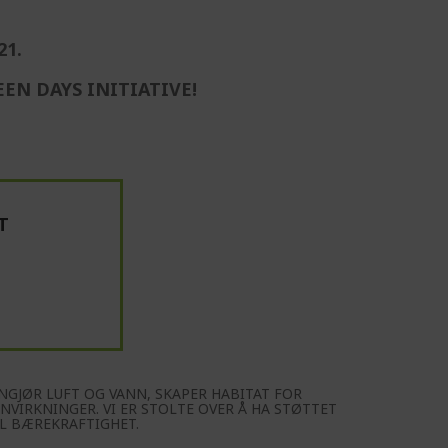
21.
EN DAYS INITIATIVE!
T
NGJØR LUFT OG VANN, SKAPER HABITAT FOR
NVIRKNINGER. VI ER STOLTE OVER Å HA STØTTET
L BÆREKRAFTIGHET.