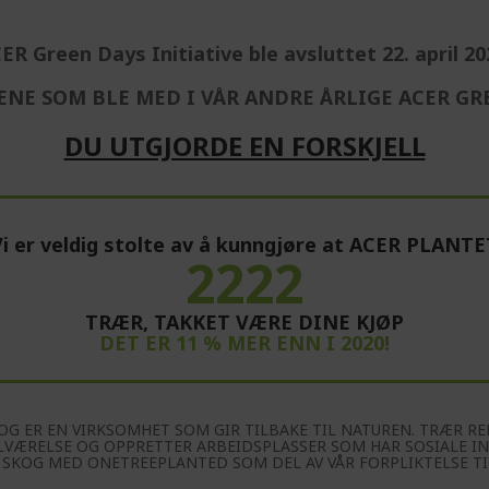
ER Green Days Initiative ble avsluttet 22. april 20
ENE SOM BLE MED I VÅR ANDRE ÅRLIGE ACER GRE
DU UTGJORDE EN FORSKJELL
Vi er veldig stolte av å kunngjøre at ACER PLANTE
2222
TRÆR, TAKKET VÆRE DINE KJØP
DET ER 11 % MER ENN I 2020!
G ER EN VIRKSOMHET SOM GIR TILBAKE TIL NATUREN. TRÆR RE
ELVÆRELSE OG OPPRETTER ARBEIDSPLASSER SOM HAR SOSIALE IN
 SKOG MED ONETREEPLANTED SOM DEL AV VÅR FORPLIKTELSE TI