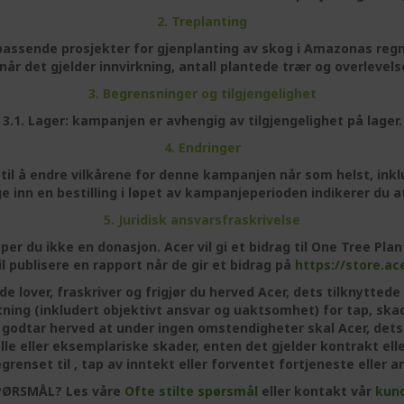
2. Treplanting
til passende prosjekter for gjenplanting av skog i Amazonas re
når det gjelder innvirkning, antall plantede trær og overlevels
3. Begrensninger og tilgjengelighet
3.1. Lager: kampanjen er avhengig av tilgjengelighet på lager.
4. Endringer
en til å endre vilkårene for denne kampanjen når som helst, i
ge inn en bestilling i løpet av kampanjeperioden indikerer du 
5. Juridisk ansvarsfraskrivelse
jøper du ikke en donasjon. Acer vil gi et bidrag til One Tree Pl
il publisere en rapport når de gir et bidrag på
https://store.ac
nde lover, fraskriver og frigjør du herved Acer, dets tilknytted
tatning (inkludert objektivt ansvar og uaktsomhet) for tap, s
godtar herved at under ingen omstendigheter skal Acer, dets 
elle eller eksemplariske skader, enten det gjelder kontrakt ell
enset til , tap av inntekt eller forventet fortjeneste eller
PØRSMÅL?
Les våre
Ofte stilte spørsmål
eller kontakt vår
kund