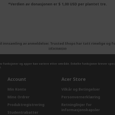
*Verdien av donasjonen er $ 1,00 USD per plantet tre.
 innsamling av anmeldelser. Trusted Shops har tatt rimelige og fo
informasjon
 av funksjoner og apper kan variere etter område. Enkelte funksjoner krever spes
.
Account
Acer Store
Min Konto
Vilkår og Betingelser
Mine Ordrer
Personvernerklæring
Produktregistrering
Retninglinjer for
informasjonskapsler​
Studentrabatter