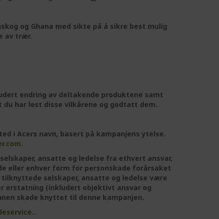
gnskog og Ghana med sikte på å sikre best mulig
e av trær.
nkludert endring av deltakende produktene samt
at du har lest disse vilkårene og godtatt dem.
anted i Acers navn, basert på kampanjens ytelse.
er.com
.
e selskaper, ansatte og ledelse fra ethvert ansvar,
kade eller enhver form for personskade forårsaket
tilknyttede selskaper, ansatte og ledelse være
er erstatning (inkludert objektivt ansvar og
 annen skade knyttet til denne kampanjen.
eservice.
.