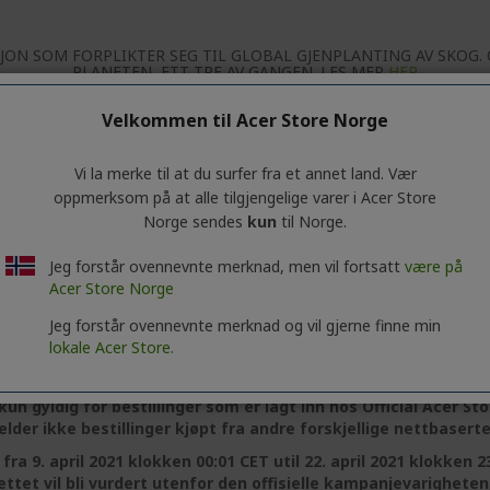
JON SOM FORPLIKTER SEG TIL GLOBAL GJENPLANTING AV SKOG.
PLANETEN, ETT TRE AV GANGEN. LES MER
HER
Velkommen til Acer Store Norge
ed
her
One Tree Planted-sertifiseringen av ACER-don
Vi la merke til at du surfer fra et annet land. Vær
VILKÅR
oppmerksom på at alle tilgjengelige varer i Acer Store
Norge sendes
kun
til Norge.
1. Kampanjens omfang
Jeg forstår ovennevnte merknad, men vil fortsatt
være på
thvert kjøp er gyldig for alle bestillinger som gjort hos Offici
Acer Store Norge
kunde donerer ACER Europe SA, Via della Posta 28, 6934 Bioggio, 
res Road 145, Shelburne, Vermont, 05482, registrert som en id
Jeg forstår ovennevnte merknad og vil gjerne finne min
gjenplanting av skog:
https://onetreeplanted.org
.
lokale Acer Store.
 Plant a Tree for ethvert kjøp
er gyldig for alle produktene ho
un gyldig for bestillinger som er lagt inn hos Official Acer S
lder ikke bestillinger kjøpt fra andre forskjellige nettbaserte
 fra 9. april 2021 klokken 00:01 CET util 22. april 2021 klokken 2
ttet vil bli vurdert utenfor den offisielle kampanjevarigheten