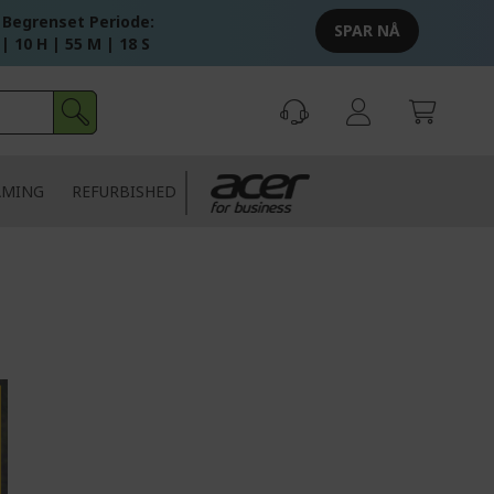
 Begrenset Periode:
SPAR NÅ
 | 10 H | 55 M | 17 S
AMING
REFURBISHED