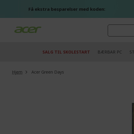
Skip
to
Få ekstra besparelser med koden:
Content
SALG TIL SKOLESTART
BÆRBAR PC
S
Hjem
Acer Green Days