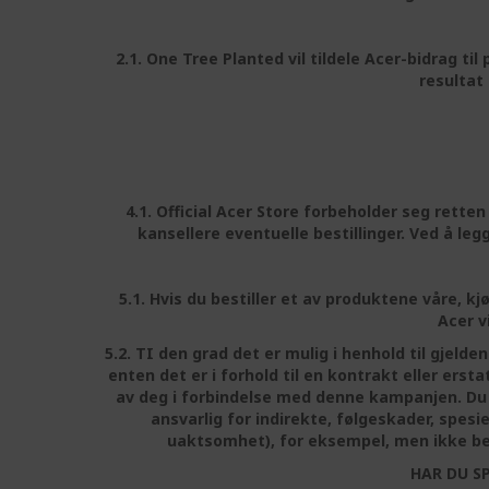
2.1. One Tree Planted vil tildele Acer-bidrag 
resultat 
4.1. Official Acer Store forbeholder seg rett
kansellere eventuelle bestillinger. Ved å leg
5.1. Hvis du bestiller et av produktene våre, k
Acer v
5.2. TI den grad det er mulig i henhold til gjelde
enten det er i forhold til en kontrakt eller ers
av deg i forbindelse med denne kampanjen. Du 
ansvarlig for indirekte, følgeskader, spesi
uaktsomhet), for eksempel, men ikke begr
HAR DU S