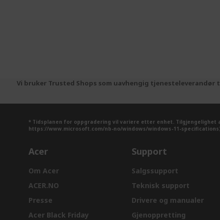
Vi bruker Trusted Shops som uavhengig tjenesteleverandør til
* Tidsplanen for oppgradering vil variere etter enhet. Tilgjengelighet
https://www.microsoft.com/nb-no/windows/windows-11-specifications)
Acer
Support
Om Acer
Salgssupport
ACER.NO
Teknisk support
Presse
Drivere og manualer
Acer Black Friday
Gjenoppretting