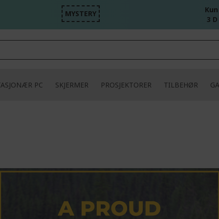
Kun
MYSTERY
3 D
TASJONÆR PC
SKJERMER
PROSJEKTORER
TILBEHØR
G