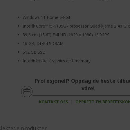
Windows 11 Home 64-bit
Intel® Core™ i5-1135G7 prosessor Quad-kjerne 2,40 GH
39,6 cm (15,6") Full HD (1920 x 1080) 16:9 IPS
16 GB, DDR4 SDRAM
512 GB SSD
Intel® Iris Xe Graphics delt memory
Profesjonell? Oppdag de beste tilb
våre!
KONTAKT OSS
|
OPPRETT EN BEDRIFTSKO
slektede produkter