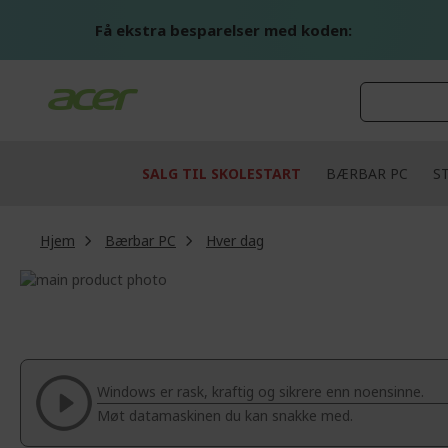
Skip
to
Få ekstra besparelser med koden:
Content
SALG TIL SKOLESTART
BÆRBAR PC
S
Hjem
Bærbar PC
Hver dag
Skip
to
Skip
the
to
end
the
of
beginning
the
of
Windows er rask, kraftig og sikrere enn noensinne.
images
the
Møt datamaskinen du kan snakke med.
gallery
images
gallery