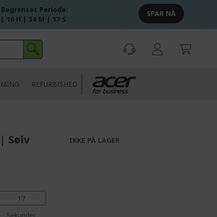
 Begrenset Periode:
SPAR NÅ
 | 10 H | 34 M | 16 S
AMING
REFURBISHED
| Sølv
IKKE PÅ LAGER
17
Sekunder