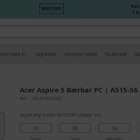
Kun
MYSTERY
3 D
TASJONÆR PC
SKJERMER
PROSJEKTORER
TILBEHØR
G
Acer Aspire 5 Bærbar PC | A515-56 
Ref.
NX.A1HED.002
Skynd deg! Koden MYSTERY utløper om:
03
08
34
Dager
Timer
Minutter