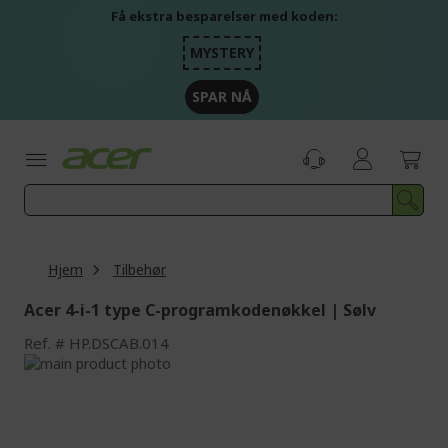
Skip
Få ekstra besparelser med koden:
to
Content
MYSTERY
SPAR NÅ
Hjem
Tilbehør
Acer 4-i-1 type C-programkodenøkkel | Sølv
Ref.
HP.DSCAB.014
Skip
to
Skip
the
to
end
the
of
beginning