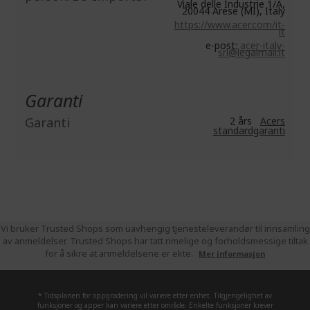
Viale delle Industrie 1/A,
20044 Arese (MI), Italy
https://www.acer.com/it-
it
e-post:
acer-italy-
srl@legalmail.it
Garanti
Garanti
2 års
Acers
standardgaranti
Vi bruker Trusted Shops som uavhengig tjenesteleverandør til innsamling
av anmeldelser. Trusted Shops har tatt rimelige og forholdsmessige tiltak
for å sikre at anmeldelsene er ekte.
Mer informasjon
* Tidsplanen for oppgradering vil variere etter enhet. Tilgjengelighet av
funksjoner og apper kan variere etter område. Enkelte funksjoner krever