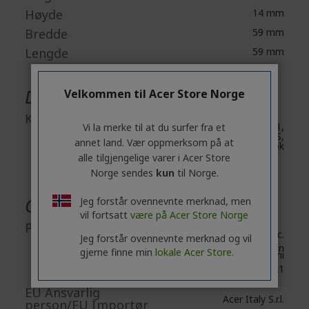
Høyde
14 mm
Bredde
59 mm
Lengde
59 mm
Diverse
Velkommen til Acer Store Norge
Kompatibilitet
Windows 10, 11,
Vi la merke til at du surfer fra et
Mac OS,
annet land. Vær oppmerksom på at
Chromebook
alle tilgjengelige varer i Acer Store
Norge sendes
kun
til Norge.
Generell produktsikkerhet
Jeg forstår ovennevnte merknad, men
vil fortsatt
være på Acer Store Norge
Produsentinformasjon
Acer Inc.
Jeg forstår ovennevnte merknad og vil
8F, No. 88, Section 1, Xin
gjerne finne min
lokale Acer Store.
Tai 5th Road, Xizhi
New Taipei City 221
EU Ansvarlig
Acer Italy S.r.l.
person/EU Importør