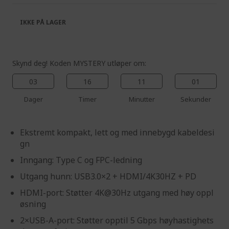
the
of
images
the
IKKE PÅ LAGER
gallery
images
gallery
Skynd deg! Koden MYSTERY utløper om:
03
16
11
01
Dager
Timer
Minutter
Sekunder
Ekstremt kompakt, lett og med innebygd kabeldesi
gn
Inngang: Type C og FPC-ledning
Utgang hunn: USB3.0×2 + HDMI/4K30HZ + PD
HDMI-port: Støtter 4K@30Hz utgang med høy oppl
øsning
2×USB-A-port: Støtter opptil 5 Gbps høyhastighets