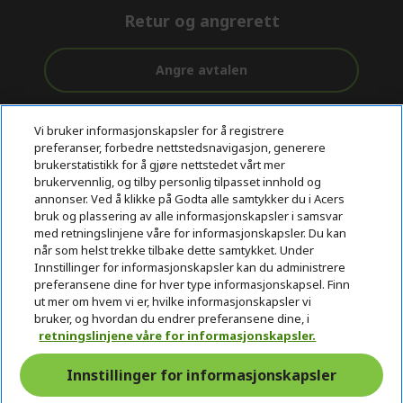
Retur og angrerett
Angre avtalen
Kundestøtte
Gratis
Sikker
Vi bruker informasjonskapsler for å registrere
før og etter
levering
betaling
preferanser, forbedre nettstedsnavigasjon, generere
kjøp
brukerstatistikk for å gjøre nettstedet vårt mer
brukervennlig, og tilby personlig tilpasset innhold og
© 2026 Acer Inc.
annonser. Ved å klikke på Godta alle samtykker du i Acers
CPYou BV er en autorisert forhandler og tilbyder av produktene
bruk og plassering av alle informasjonskapsler i samsvar
og tjenestene som tilbys i denne nettbutikken.​
med retningslinjene våre for informasjonskapsler. Du kan
når som helst trekke tilbake dette samtykket. Under
Innstillinger for informasjonskapsler kan du administrere
preferansene dine for hver type informasjonskapsel. Finn
ut mer om hvem vi er, hvilke informasjonskapsler vi
bruker, og hvordan du endrer preferansene dine, i
retningslinjene våre for informasjonskapsler.
Norge
Innstillinger for informasjonskapsler