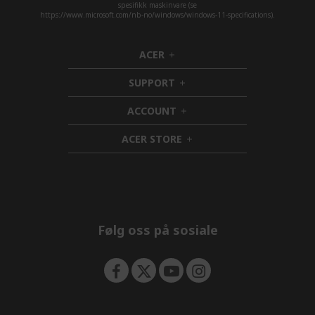
spesifikk maskinvare (se
https://www.microsoft.com/nb-no/windows/windows-11-specifications).
ACER
h
i
SUPPORT
d
h
d
i
ACCOUNT
e
d
h
n
d
i
ACER STORE
e
d
h
n
d
i
e
d
n
d
e
n
Følg oss på sosiale