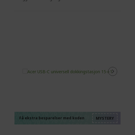
%%%%%%%%%%%%%
%%%%%%%%%%%%%
%%%%%%%%%%%%%
%%%%%%%%%%%%%
Få ekstra besparelser med koden