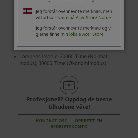
Kontrastforhold: 3,500,000:1
Jeg forstår ovennevnte merknad, men
Sideforhold: 16:9 (Native), 4:3 (kompatibel)
vil fortsatt
være på Acer Store Norge
Projeksjonslengde og -radius: 1.48 (1524
Jeg forstår ovennevnte merknad og vil
mm@2000 mm)
gjerne finne min
lokale Acer Store.
Lysstyrke: 4000 ANSI lm (Standard), 3200
ANSI lm (ECO)
Lampens levetid: 20000 Time (Normal
modus); 30000 Time (Økonomimodus)
Profesjonell? Oppdag de beste
tilbudene våre!
KONTAKT OSS
|
OPPRETT EN
BEDRIFTSKONTO