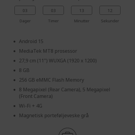
03
03
13
11
Dager
Timer
Minutter
Sekunder
Android 15
MediaTek MT8 prosessor
27,9 cm (11") WUXGA (1920 x 1200)
8 GB
256 GB eMMC Flash Memory
8 Megapixel (Rear Camera), 5 Megapixel
(Front Camera)
Wi-Fi + 4G
Magnetisk porteføljeveske grå