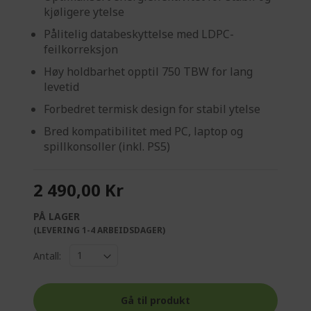
kjøligere ytelse
Pålitelig databeskyttelse med LDPC-
feilkorreksjon
Høy holdbarhet opptil 750 TBW for lang
levetid
Forbedret termisk design for stabil ytelse
Bred kompatibilitet med PC, laptop og
spillkonsoller (inkl. PS5)
2 490,00 Kr
PÅ LAGER
(LEVERING 1-4 ARBEIDSDAGER)
Antall:
Gå til produkt