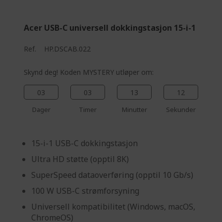
%%%%%%%%%%%%%
Acer USB-C universell dokkingstasjon 15-i-1
Ref.
HP.DSCAB.022
Skynd deg! Koden MYSTERY utløper om:
03
03
13
11
Dager
Timer
Minutter
Sekunder
15-i-1 USB-C dokkingstasjon
Ultra HD støtte (opptil 8K)
SuperSpeed dataoverføring (opptil 10 Gb/s)
100 W USB-C strømforsyning
Universell kompatibilitet (Windows, macOS,
ChromeOS)