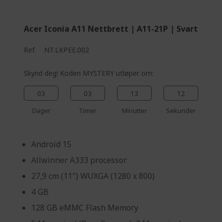
%%%%%%%%%%%%%
Acer Iconia A11 Nettbrett | A11-21P | Svart
Ref.
NT.LKPEE.002
Skynd deg! Koden MYSTERY utløper om:
03
03
13
11
Dager
Timer
Minutter
Sekunder
Android 15
Allwinner A333 processor
27,9 cm (11") WUXGA (1280 x 800)
4 GB
128 GB eMMC Flash Memory