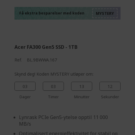
%%%%%%%%%%%%%
%%%%%%%%%%%%%
%%%%%%%%%%%%%
%%%%%%%%%%%%%
Få ekstra besparelser med koden
%%%%%%%%%%%%%
Acer FA300 Gen5 SSD - 1TB
Ref.
BL.9BWWA.167
Skynd deg! Koden MYSTERY utløper om:
03
03
13
11
Dager
Timer
Minutter
Sekunder
Lynrask PCIe Gen5-ytelse opptil 11 000
MB/s
Optimalisert energieffektivitet for stabil og