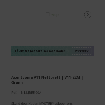
%%%%%%%%%%%%%
%%%%%%%%%%%%%
%%%%%%%%%%%%%
%%%%%%%%%%%%%
Få ekstra besparelser med koden
%%%%%%%%%%%%%
Acer Iconia V11 Nettbrett | V11-22M |
Grønn
Ref.
NT.LJREE.00A
Skynd deg! Koden MYSTERY utløper om: