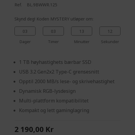
Ref.
BL.9BWWR.125
Skynd deg! Koden MYSTERY utløper om:
03
03
13
11
Dager
Timer
Minutter
Sekunder
1 TB høyhastighets bærbar SSD
USB 3.2 Gen2x2 Type-C grensesnitt
Opptil 2000 MB/s lese- og skrivehastighet
Dynamisk RGB-lysdesign
Multi-plattform kompatibilitet
Kompakt og lett gaminglagring
2 190,00 Kr