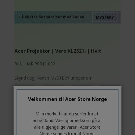
%%%%%%%%%%%%%
%%%%%%%%%%%%%
%%%%%%%%%%%%%
%%%%%%%%%%%%%
Få ekstra besparelser med koden
%%%%%%%%%%%%%
Acer Projektor | Vero XL2521i | Hvit
Ref.
MR.P0R11.002
Skynd deg! Koden MYSTERY utløper om:
03
03
13
11
Velkommen til Acer Store Norge
Dager
Timer
Minutter
Sekunder
Vi la merke til at du surfer fra et
annet land. Vær oppmerksom på at
alle tilgjengelige varer i Acer Store
Oppløsning: Full HD (1920 x 1080)
Norge sendes
kun
til Norge.