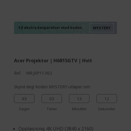
%%%%%%%%%%%%%
%%%%%%%%%%%%%
%%%%%%%%%%%%%
%%%%%%%%%%%%%
Få ekstra besparelser med koden
%%%%%%%%%%%%%
Acer Projektor | H6815GTV | Hvit
Ref.
MR.JXP11.002
Skynd deg! Koden MYSTERY utløper om:
03
03
13
11
Dager
Timer
Minutter
Sekunder
Oppløsning: 4K UHD (3840 x 2160)