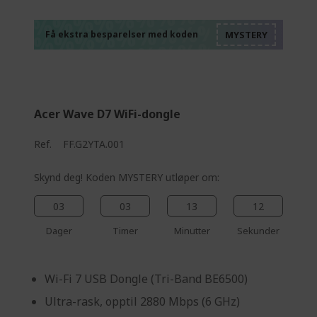
%%%%%%%%%%%%%
%%%%%%%%%%%%%
%%%%%%%%%%%%%
%%%%%%%%%%%%%
Få ekstra besparelser med koden
%%%%%%%%%%%%%
Acer Wave D7 WiFi-dongle
Ref.
FF.G2YTA.001
Skynd deg! Koden MYSTERY utløper om:
03
03
13
11
Dager
Timer
Minutter
Sekunder
Wi-Fi 7 USB Dongle (Tri-Band BE6500)
Ultra-rask, opptil 2880 Mbps (6 GHz)