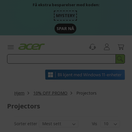
Skip
Få ekstra besparelser med koden:
to
Content
MYSTERY
SPAR NÅ
Hjem
10% OFF PROMO
Projectors
Projectors
Sorter etter
Vis