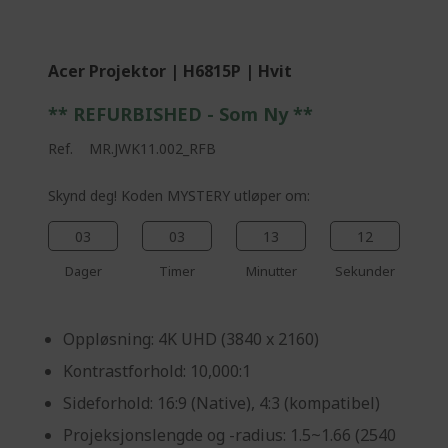
%%%%%%%%%%%%%
d
i
n
Acer Projektor | H6815P | Hvit
g
p
** REFURBISHED - Som Ny **
a
g
Ref.
MR.JWK11.002_RFB
e
Skynd deg! Koden MYSTERY utløper om:
03
03
13
11
Dager
Timer
Minutter
Sekunder
Oppløsning: 4K UHD (3840 x 2160)
Kontrastforhold: 10,000:1
Sideforhold: 16:9 (Native), 4:3 (kompatibel)
Projeksjonslengde og -radius: 1.5~1.66 (2540