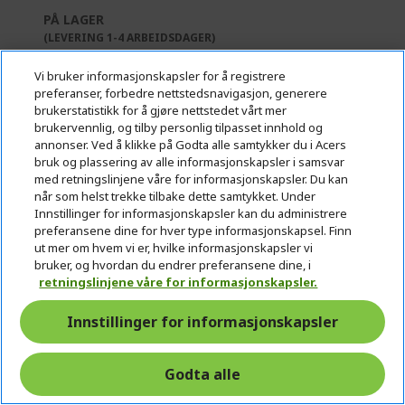
PÅ LAGER
(LEVERING 1-4 ARBEIDSDAGER)
Antall:
Vi bruker informasjonskapsler for å registrere
preferanser, forbedre nettstedsnavigasjon, generere
brukerstatistikk for å gjøre nettstedet vårt mer
brukervennlig, og tilby personlig tilpasset innhold og
Gå til produkt
annonser. Ved å klikke på Godta alle samtykker du i Acers
bruk og plassering av alle informasjonskapsler i samsvar
med retningslinjene våre for informasjonskapsler. Du kan
Legg i handlekurv
når som helst trekke tilbake dette samtykket. Under
Innstillinger for informasjonskapsler kan du administrere
preferansene dine for hver type informasjonskapsel. Finn
Legg i sammenligning
ut mer om hvem vi er, hvilke informasjonskapsler vi
bruker, og hvordan du endrer preferansene dine, i
retningslinjene våre for informasjonskapsler.
Sorter etter
Vis
Innstillinger for informasjonskapsler
P
Y
P
P
P
1
2
3
4
P
N
a
Godta alle
o
a
a
a
a
e
g
e