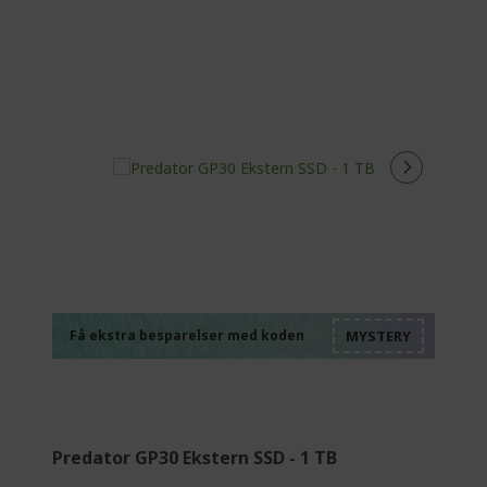
%%%%%%%%%%%%%
%%%%%%%%%%%%%
%%%%%%%%%%%%%
%%%%%%%%%%%%%
Få ekstra besparelser med koden
%%%%%%%%%%%%%
Predator GP30 Ekstern SSD - 1 TB