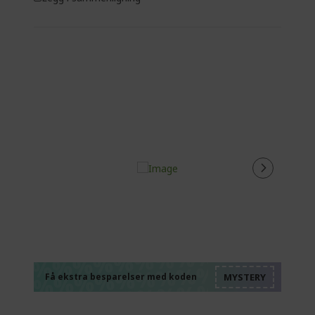
%%%%%%%%%%%%%
%%%%%%%%%%%%%
%%%%%%%%%%%%%
%%%%%%%%%%%%%
Få ekstra besparelser med koden