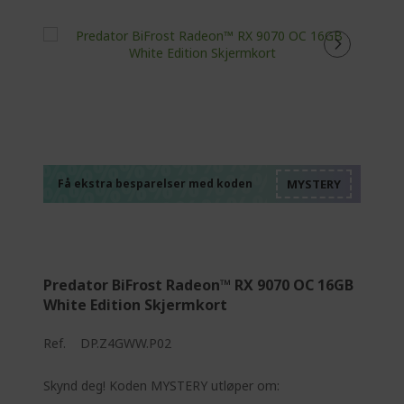
%%%%%%%%%%%%%
%%%%%%%%%%%%%
%%%%%%%%%%%%%
%%%%%%%%%%%%%
Få ekstra besparelser med koden
%%%%%%%%%%%%%
Predator BiFrost Radeon™ RX 9070 OC 16GB
White Edition Skjermkort
Ref.
DP.Z4GWW.P02
Skynd deg! Koden MYSTERY utløper om: