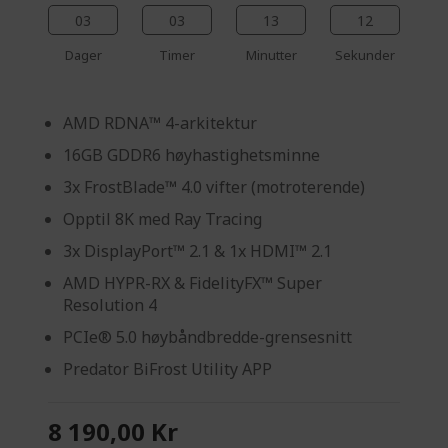
03
03
13
11
Dager
Timer
Minutter
Sekunder
AMD RDNA™ 4-arkitektur
16GB GDDR6 høyhastighetsminne
3x FrostBlade™ 4.0 vifter (motroterende)
Opptil 8K med Ray Tracing
3x DisplayPort™ 2.1 & 1x HDMI™ 2.1
AMD HYPR-RX & FidelityFX™ Super
Resolution 4
PCIe® 5.0 høybåndbredde-grensesnitt
Predator BiFrost Utility APP
8 190,00 Kr