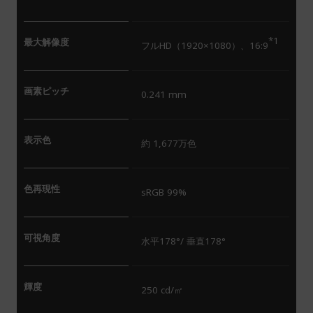
*1
最大解像度
フルHD（1920×1080）、16:9
画素ピッチ
0.241 mm
表示色
約 1,677万色
色再現性
sRGB 99%
可視角度
水平178°/ 垂直178°
輝度
250 cd/㎡