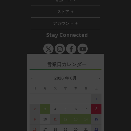
h
d
i
d
ストア
h
d
e
i
d
n
アカウント
d
e
h
d
n
i
Stay Connected
e
d
n
d
e
n
営業日カレンダー
2026 年 8月
＜
＞
日
月
火
水
木
金
土
1
8
2
3
4
5
6
7
9
10
11
12
13
14
15
16
17
18
19
20
21
22