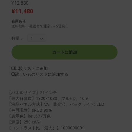
¥12,880
ー
リ
¥11,480
の
ー
最
の
在庫あり
後
先
送料無料 発送まで通常3～5営業日
ま
頭
で
に
数量：
ス
ス
キ
キ
ッ
ッ
カートに追加
プ
プ
す
す
比較リストに追加
る
る
欲しいものリストに追加する
【パネルサイズ】21インチ
【最大解像度】1920×1080、フルHD、16:9
【液晶パネル方式】VA、非光沢、バックライト: LED
【色再現性】sRGB 99%
【表示色】約1,677万色
【輝度】250 cd/㎡
【コントラスト比（最大）】100000000:1