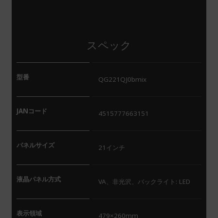
スペック
型番
QG221QJ0bmix
JANコード
4515777663151
パネルサイズ
21インチ
液晶パネル方式
VA、非光沢、バックライト: LED
表示領域
479×260mm