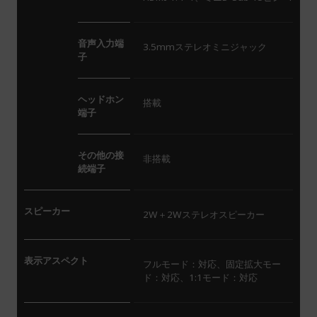
音声入力端
3.5mmステレオミニジャック
子
ヘッドホン
搭載
端子
その他の接
非搭載
続端子
スピーカー
2W＋2Wステレオスピーカー
表示アスペクト
フルモード：対応、固定拡大モー
ド：対応、1:1モード：対応