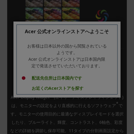
Acer 公式オンラインストアへようこそ
お客様は日本以外の国から閲覧されている
ようです。
Acer 公式オンラインストアは日本国内限
定で発送させていただいております。
Acer Display Widget
（エイサーディスプレイウィジェッ
配送先住所は日本国内です
ト）
お近くのAcerストアを探す
Acer Display Widget (エイサーディスプレイウィジェット)
*
は、モニターの設定をより直感的に行えるソフトウェア
で
す。モニターの使用目的に最適なディスプレイモードを選択
したり、ブルーライト、輝度、コントラスト、6軸色、彩度
などの詳細を調節し保存可能。11タイプの分割画面設定から