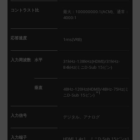
コントラスト比
最大：100000000:1(ACM)、通常：
4000:1
応答速度
1ms(VRB)
入力周波数
水平
31kHz-138kHz(HDMI)/31kHz-
84kHz(ミニD-Sub 15ピン)
垂直
48Hz-120Hz(HDMI)/48Hz-75Hz(ミ
*1
ニD-Sub 15ピン)
入力信号
デジタル、アナログ
入力端子
HDMI 1.4×1、ミニD-Sub 15ピン×1