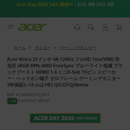
コ
Acer Day 2026 Sale 開催中！
23日 8時 29分 2秒
ン
テ
ン
ツ
へ
ス
キ
ホーム
モニター
ゲーミングモニター
ッ
プ
Acer Nitro 21インチ VA 120Hz フルHD 1ms(VRB) 非
光沢 sRGB 99% AMD FreeSync ブルーライト低減 ブラ
ックブースト HDMI 1.4 ミニD-Sub 15ピン スピーカ
ー・ヘッドホン端子 ゼロフレーム ゲーミングモニター
3年保証(パネルは1年) QG221QJ0bmix
Ref.
UM.WQ1SJ.001
画
-11%
像
画
ギ
像
ャ
ギ
ラ
ャ
リ
ラ