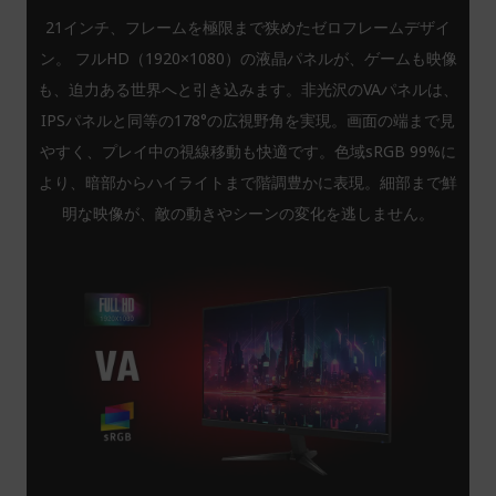
21インチ、フレームを極限まで狭めたゼロフレームデザイ
ン。 フルHD（1920×1080）の液晶パネルが、ゲームも映像
も、迫力ある世界へと引き込みます。非光沢のVAパネルは、
IPSパネルと同等の178°の広視野角を実現。画面の端まで見
やすく、プレイ中の視線移動も快適です。色域sRGB 99%に
より、暗部からハイライトまで階調豊かに表現。細部まで鮮
明な映像が、敵の動きやシーンの変化を逃しません。