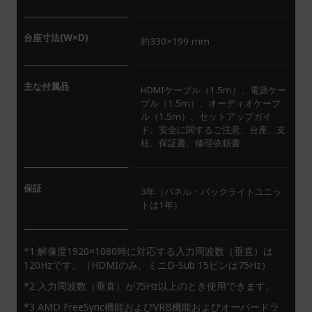
台座寸法(W×D)
約330×199 mm
主な付属品
HDMIケーブル（1.5m）、電源ケー
ブル（1.5m）、オーディオケーブ
ル（1.5m）、セットアップガイ
ド、安全に関するご注意、台座、支
柱、保証書、修理依頼書
保証
3年（パネル・バックライトユニッ
トは1年）
*1 解像度1920×1080時に対応する入力周波数（垂直）は
120Hzです。（HDMIのみ、ミニD-Sub 15ピンは75Hz）
*2 入力周波数（垂直）が75Hz以上のとき使用できます。
*3 AMD FreeSync機能およびVRB機能およびオーバードラ