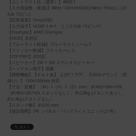
【コントラスト比（通常）】4000:1
【入力周波数（垂直)】48Hz-120Hz(HDMI)/48Hz-75Hz(ミニD-
Sub 15ピン)
【応答速度】1ms(VRB)
【入力端子】HDMI 1.4×1、ミニD-Sub 15ピン×1
【FreeSync】AMD FreeSync
【HDR】非対応
【ブルーライト軽減】ブルーライトシールド
【フリッカー軽減】フリッカーレス
【PIP/PBP】非対応
【スピーカー】2W + 2W ステレオスピーカー
【ヘッドホン端子】搭載
【調整機能】【チルト角】 上25° / 下5°、【VESAマウント（壁
掛け）】 100x100mm 対応
【寸法・質量】 （W）×（H）×（D）mm 約492×386×199、
（約492×287×69 スタンドなし）、約2.8kg (スタンドあり）、
約2.4kg (スタンドなし）
【スタンド幅】 約330 mm
【保証期間】3年（パネル・バックライトユニットは1年）