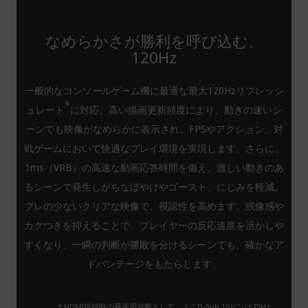
なめらかさが勝利を呼び込む、
120Hz
一般的なコンソールゲーム機に最適な最大120Hzリフレッシ
*
ュレート
に対応。高い描画更新頻度により、動きの速いシ
ーンでも映像がなめらかに表示され、FPSやアクション、対
戦ゲームにおいて快適なプレイ環境を実現します。さらに、
1ms（VRB）の高速な動画応答時間を備え、激しい動きのあ
るシーンで発生しがちなぼやけやゴースト、にじみを軽減。
ブレの少ないクリアな映像で、視認性を高めます。残像感や
カクつきを抑えることで、プレイヤーの反応速度を活かしや
すくなり、一瞬の判断が勝敗を分けるシーンでも、確かなア
ドバンテージをもたらします。
* HDMI接続時の最高周波数として。ミニD-Sub 15ピンは75Hz。