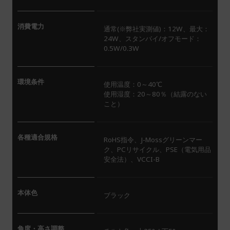
消費電力
通常(※弊社実測値)：12W、最大：
24W、スタンバイ/オフモード：
0.5W/0.3W
環境条件
使用温度：0～40℃
使用湿度：20～80％（結露のない
こと）
各種適合規格
RoHS指令、J-Mossグリーンマー
ク、PCリサイクル、PSE（電気用品
安全法）、VCCI-B
本体色
ブラック
角度・高さ調整