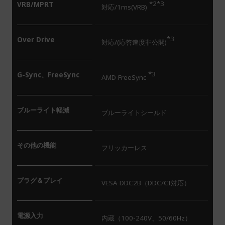
*2*3
VRB/MPRT
対応/1ms(VRB)
*3
Over Drive
対応/(応答速度非公開)
*3
G-Sync、FreeSync
AMD FreeSync
ブルーライト軽減
ブルーライトシールド
その他の機能
フリッカーレス
プラグ＆プレイ
VESA DDC2B（DDC/CI対応）
電源入力
内蔵（100-240V、50/60Hz）