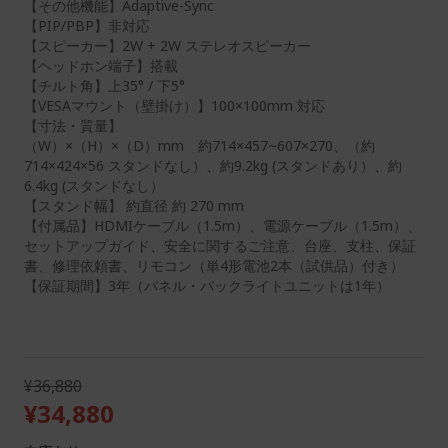
【その他機能】Adaptive-Sync
【PIP/PBP】非対応
【スピーカー】2W + 2W ステレオスピーカー
【ヘッドホン端子】搭載
【チルト角】上35° / 下5°
【VESAマウント（壁掛け）】100×100mm 対応
【寸法・質量】
（W）×（H）×（D）mm 約714×457~607×270、（約
714×424×56 スタンドなし）、約9.2kg (スタンドあり）、約
6.4kg (スタンドなし）
【スタンド幅】 約直径 約 270 mm
【付属品】HDMIケーブル（1.5m）、電源ケーブル（1.5m）、
セットアップガイド、安全に関するご注意、台座、支柱、保証
書、修理依頼書、リモコン（単4形電池2本（試供品）付き）
【保証期間】3年（パネル・バックライトユニットは1年）
¥36,880
¥34,880