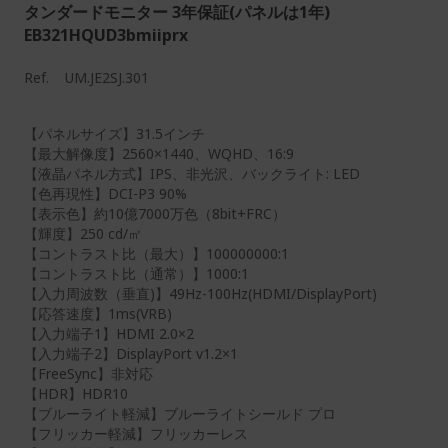
タンダードモニター 3年保証(パネルは1年)
EB321HQUD3bmiiprx
Ref.
UM.JE2SJ.301
【パネルサイズ】31.5インチ
【最大解像度】2560×1440、WQHD、16:9
【液晶パネル方式】IPS、非光沢、バックライト: LED
【色再現性】DCI-P3 90%
【表示色】約10億7000万色（8bit+FRC）
【輝度】250 cd/㎡
【コントラスト比（最大）】100000000:1
【コントラスト比（通常）】1000:1
【入力周波数（垂直)】49Hz-100Hz(HDMI/DisplayPort)
【応答速度】1ms(VRB)
【入力端子1】HDMI 2.0×2
【入力端子2】DisplayPort v1.2×1
【FreeSync】非対応
【HDR】HDR10
【ブルーライト軽減】ブルーライトシールド プロ
【フリッカー軽減】フリッカーレス