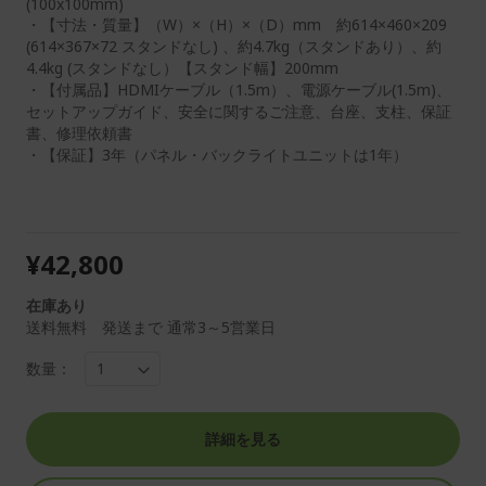
(100x100mm)
・【寸法・質量】（W）×（H）×（D）mm 約614×460×209
(614×367×72 スタンドなし) 、約4.7kg（スタンドあり）、約
4.4kg (スタンドなし）【スタンド幅】200mm
・【付属品】HDMIケーブル（1.5m）、電源ケーブル(1.5m)、
セットアップガイド、安全に関するご注意、台座、支柱、保証
書、修理依頼書
・【保証】3年（パネル・バックライトユニットは1年）
¥42,800
在庫あり
送料無料 発送まで 通常3～5営業日
数量：
詳細を見る