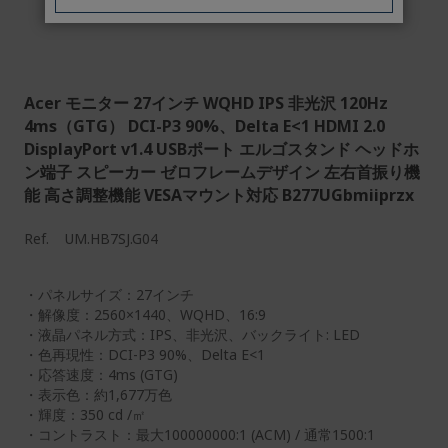
Acer モニター 27インチ WQHD IPS 非光沢 120Hz
4ms（GTG） DCI-P3 90%、Delta E<1 HDMI 2.0
DisplayPort v1.4 USBポート エルゴスタンド ヘッドホ
ン端子 スピーカー ゼロフレームデザイン 左右首振り機
能 高さ調整機能 VESAマウント対応 B277UGbmiiprzx
Ref.
UM.HB7SJ.G04
・パネルサイズ：27インチ
・解像度：2560×1440、WQHD、16:9
・液晶パネル方式：IPS、非光沢、バックライト: LED
・色再現性：DCI-P3 90%、Delta E<1
・応答速度：4ms (GTG)
・表示色：約1,677万色
・輝度：350 cd /㎡
・コントラスト：最大100000000:1 (ACM) / 通常1500:1