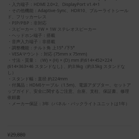
・入力端子：HDMI 2.0×2、DisplayPort v1.4×1
・その他機能：Adaptive-Sync、HDR10、ブルーライトシール
ド、フリッカーレス
・PIP/PBP：非対応
・スピーカー：1W + 1W ステレオスピーカー
・ヘッドホン端子：搭載
・音声入力端子：非搭載
・調整機能：チルト角 上15° /下5°
・VESAマウント：対応 (75mm x 75mm)
・寸法・質量：（W) × (H) × (D) mm 約614×452×224
(614×363×46 スタンドなし) 、約3.9kg（約3.5kg スタンドな
し）
・スタンド幅：直径 約224mm
・付属品：HDMIケーブル（1.5m)、電源アダプター、セットア
ップガイド、安全に関するご注意、台座、支柱、保証書、修理
依頼書
・メーカー保証：3年（パネル・バックライトユニットは1年）
¥29,880