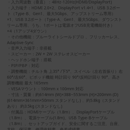
・入力周波数（垂直）：48Hz-120Hz(HDMI/DisplayPort)
・入力端子：HDMI 2.0×2、DisplayPort v1.4×1、USB 3.2ポー
ト（Type-B、Gen1、最大5Gbps、アップストリーム専用）
×1、USB 3.2ポート（Type-A、Gen1、最大5Gbps、ダウンスト
リーム専用、うち、1ポートは電源オフUSB充電機能付き）
×4（1アップ4ダウン）
・その他機能：ブルーライトシールドプロ 、フリッカーレス、
Adaptive-Sync
・音声入力端子：非搭載
・スピーカー：2W + 2W ステレオスピーカー
・ヘッドホン端子：搭載
・PIP/PBP：対応
・調整機能：チルト角 上35° /下5°、スイベル（左右首振り）右
60°/左60°、ピボッド機能 時計回り 90°/反時計回り 90°、高さ
調整機能 最大 165mm
・VESAマウント：100mm x 100mm 対応
・寸法・質量：約614mm (W)×388~553mm (H)×200mm (D)
(614mm×361mm×50mm スタンドなし) 、約5.8kg（スタンド
あり） 約3.5kg (スタンドなし)
・付属品：HDMIケーブル（1.8m）、DisplayPortケーブル
（1.8m）、電源ケーブル(1.8m)、USB Type-Bケーブル
（1.8m）、セットアップガイド、安全に関するご注意、台座、
支柱、保証書、修理依頼書、色差成績書