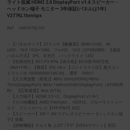
ライト低減 HDMI 2.0 DisplayPort v1.4 スピーカー・
ヘッドホン端子 モニター 3年保証(パネルは1年)
V277KL1bmiipx
Ref.
UM.HV7SJ.101
・【パネルサイズ】27インチ【解像度】3840×2160、4K
UHD、16:9 1920×1080、フルHD、16:9（DFR利用時）【液晶
パネル方式】 IPS、非光沢、バックライト: LED
・【色再現性】DCI-P3 95%【表示色】約10億7000万色
（8bit+FRC）【輝度】350 cd/㎡【コントラスト比】最大コン
トラスト比 100000000:1(ACM) 、通常 1000:1
・【入力周波数（垂直)】48Hz-60Hz(HDMI)/48Hz-
72Hz(DisplayPort) 48Hz-144Hz(HDMI/DisplayPort)（DFR利用
時） 【応答速度】4ms (GTG)
・【入力端子】HDMI 2.0 ×2、DisplayPort v1.4×1
・【その他機能】AMD FreeSync 、HDR10、ブルーライトシー
ルド、フリッカーレス【PIP/PBP】対応
・【スピーカー】2W + 2W ステレオスピーカー【ヘッドホン端
子】搭載
・【調整機能】チルト角 上25° /下5°【VESAマウント】対応