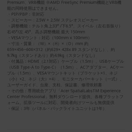
Premium、VRB機能 ※AMD FreeSync Premium機能とVRB機
能の同時使用はできません。
・PIP/PBP：非対応
・スピーカー：2.5W + 2.5W ステレオスピーカー
・調整機能：チルト角上33° /下6.5°、スイベル（左右首振り）
右45°/左 45°、高さ調整機能 最大 150mm
・VESAマウント：対応（100mm x 100mm）
・寸法・質量：（W）×（H）×（D）mm 約
659×456~606×312（約629× 428x 89 スタンドなし）、約
9.7kg（スタンドあり）約4.9kg（スタンドなし）
・付属品：HDMI（2.1対応）ケーブル（1.5m）、USBケーブル
（USB Type-A to Type-C）（1.5m）、ACアダプター、ACケー
ブル（1.5m）、VESAマウントキット（ブラケット×1、ネジ
（小）×2、ネジ（大）×4）、モニターカバーキット（一式）、
ユーザーガイド、台座、支柱、保証書、修理依頼書
・その他：専用統合アプリ「Acer SpatialLabsTM Experience
Center Professional」無料ダウンロード提供、各種プラット​フ
ォーム、拡張ツールに対応、開発者向けツールも無償提供
・保証：3年（パネル・バックライトユニットは1年）