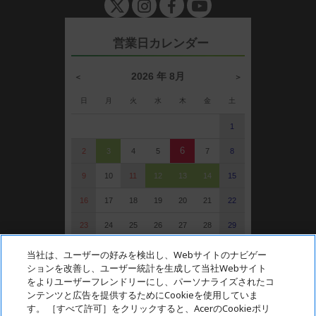
e
n
営業日カレンダー
2026 年 8月
＜
＞
日
月
火
水
木
金
土
1
6
2
3
4
5
7
8
9
10
11
12
13
14
15
16
17
18
19
20
21
22
23
24
25
26
27
28
29
30
31
当社は、ユーザーの好みを検出し、Webサイトのナビゲー
ションを改善し、ユーザー統計を生成して当社Webサイト
: 定休日（受注可）
をよりユーザーフレンドリーにし、パーソナライズされたコ
: 受注・お問い合わせのみ
ンテンツと広告を提供するためにCookieを使用していま
す。 ［すべて許可］をクリックすると、AcerのCookieポリ