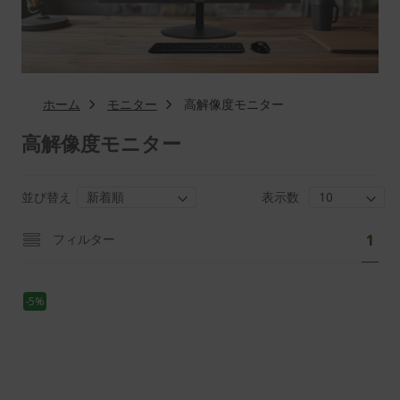
ホーム
モニター
高解像度モニター
高解像度モニター
並び替え
表示数
ペ
あ
フィルター
1
ー
な
ジ
た
-5%
は
現
在
ペ
ー