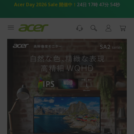
コ
Acer Day 2026 Sale 開催中！
24日 17時 47分 53秒
ン
テ
ン
ツ
へ
ス
キ
ッ
プ