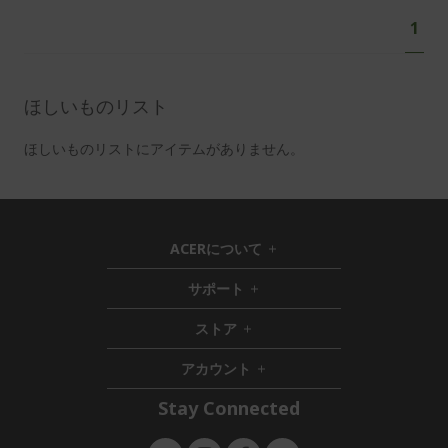
ペ
あ
1
ー
な
ジ
た
は
ほしいものリスト
現
在
ほしいものリストにアイテムがありません。
ペ
ー
ジ
を
ACERについて
h
読
i
サポート
ん
h
d
i
d
で
ストア
h
d
e
い
i
d
n
ま
アカウント
d
e
h
す
d
n
i
Stay Connected
e
d
n
d