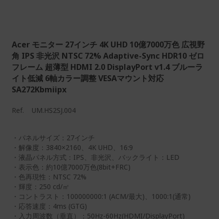
Acer モニター 27インチ 4K UHD 10億7000万色 広視野
角 IPS 非光沢 NTSC 72% Adaptive-Sync HDR10 ゼロ
フレーム 超薄型 HDMI 2.0 DisplayPort v1.4 ブルーラ
イト低減 6軸カラー調整 VESAマウント対応
SA272Kbmiipx
Ref.
UM.HS2SJ.004
・パネルサイズ：27インチ
・解像度：3840×2160、4K UHD、16:9
・液晶パネル方式：IPS、非光沢、バックライト：LED
・表示色：約10億7000万色(8bit+FRC)
・色再現性：NTSC 72%
・輝度：250 cd/㎡
・コントラスト：100000000:1 (ACM/最大)、1000:1(通常)
・応答速度：4ms (GTG)
・入力周波数（垂直）：50Hz-60Hz(HDMI/DisplayPort)