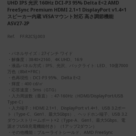
UHD IPS 光沢 160Hz DCI-P3 95% Delta E<2 AMD
FreeSync Premium HDMI 2.1×1 DisplayPort v1.4×1
スピーカー内蔵 VESAマウント対応 高さ調節機能
ASV27-2P
Ref.
FF.R2CSJ.003
・パネルサイズ：27インチ ワイド
・解像度：3840×2160、4K UHD、16:9
・液晶パネル方式：IPS、光沢、バックライト: LED、10億7000
万色（8bit+FRC）
・色再現性：DCI-P3 95%、Delta E<2
・輝度：400 cd/㎡
・応答速度：5ms（GTG）
・入力周波数（垂直）：47-160Hz（HDMI/DisplayPort/USB
Type-C）
・入力端子：HDMI 2.1×1、DisplayPort v1.4×1、USB 3.2ポー
ト（Type-C、Gen1、最大5Gbps）、ヘッドホン端子、USB 3.2
ダウンストリームポート×2（Type-A、Gen1、最大5Gbps、電
源オフUSB充電機能付き）（1アップ2ダウン）
・その他機能：ブルーライトシールド、AMD FreeSync