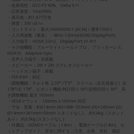
・色再現性：DCI-P3 90%、Delta E<1
・応答速度：1ms(VRB)
・表示色：約1,677万色
・輝度：350 cd /㎡
・コントラスト：最大100000000:1 (ACM) / 通常1500:1
・入力周波数（垂直）：48Hz-120Hz(HDMI/DisplayPort)
・入力端子：HDMI 2.0×2、DisplayPort v1.4×1
・その他機能：ブルーライトシールドプロ 、フリッカーレス、
HDR10、Adaptive-Sync
・音声入力端子：非搭載
・スピーカー：2W + 2W ステレオスピーカー
・ヘッドホン端子：搭載
・PIP/PBP：対応
・調整機能：チルト角 上35° /下5°、スイベル（左右首振り）右
178°/左 178°、ピボッド機能 時計回り 90°/反時計回り 90°、高
さ調整機能 最大 165mm
・VESAマウント：100mm x 100mm 対応
・寸法・質量：約614mm (W)×388~553mm (H)×245mm (D)
(614mm×361mm×50mm スタンドなし) 、約5.8kg（スタンド
あり） 約3.5kg (スタンドなし)
・付属品：HDMIケーブル（1.8m）、電源ケーブル(1.8m)、セ
ットアップガイド、安全に関するご注意、台座、支柱、保証