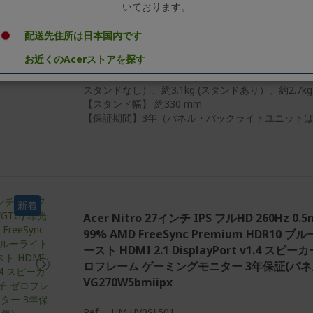
【PIP/PBP】非対応
いております。
【スピーカー】2W + 2W ステレオスピーカー
【ヘッドホン端子】搭載
配送先住所は日本国内です
【調整機能】【チルト角】 上25° / 下5°、【VES
お近くのAcerストアを探す
100×100mm 対応
【寸法・質量】 （W）×（H）×（D）mm 約540×423
スタンドなし）、約3.1kg (スタンドあり）、約2.7k
【スタンド幅】 約330 mm
【保証期間】3年（パネル・バックライトユニットは
新着
Acer Nitro 27インチ IPS フルHD 260Hz 0.
99% AMD FreeSync Premium HDR1
ースト HDMI 2.1 DisplayPort v1.4 
ロフレーム ゲーミングモニター 3年保証(パネ
VG270W5bmiipx
Ref.
UM.HV0SJ.501