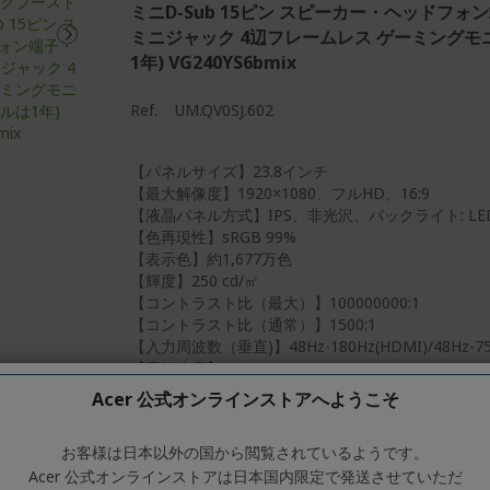
ミニD-Sub 15ピン スピーカー・ヘッドフォ
ミニジャック 4辺フレームレス ゲーミングモニ
1年) VG240YS6bmix
Ref.
UM.QV0SJ.602
【パネルサイズ】23.8インチ
【最大解像度】1920×1080、フルHD、16:9
【液晶パネル方式】IPS、非光沢、バックライト: LE
【色再現性】sRGB 99%
【表示色】約1,677万色
【輝度】250 cd/㎡
【コントラスト比（最大）】100000000:1
【コントラスト比（通常）】1500:1
【入力周波数（垂直)】48Hz-180Hz(HDMI)/48Hz-75
【応答速度】1ms(VRB)
【入力端子】HDMI 2.1×1、ミニD-Sub 15ピン×1
Acer 公式オンラインストアへようこそ
【FreeSync】AMD FreeSync
【HDR】非対応
お客様は日本以外の国から閲覧されているようです。
【ブルーライト軽減】ブルーライトシールド
Acer 公式オンラインストアは日本国内限定で発送させていただ
【フリッカー軽減】フリッカーレス