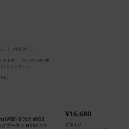
Aマウント（壁掛け）】
×199、（約612×359×49
g (スタンドなし）
1年）
¥16,680
1ms(VRB) 非光沢 sRGB
在庫あり
ックブースト HDMI 2.1