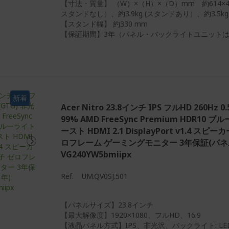
【寸法・質量】 （W）×（H）×（D）mm 約614×460
スタンドなし）、約3.9kg (スタンドあり）、約3.5k
【スタンド幅】 約330 mm
【保証期間】3年（パネル・バックライトユニットは
新着
Acer Nitro 23.8インチ IPS フルHD 260Hz 
99% AMD FreeSync Premium HDR1
ースト HDMI 2.1 DisplayPort v1.4 
ロフレーム ゲーミングモニター 3年保証(パネ
VG240YW5bmiipx
Ref.
UM.QV0SJ.501
【パネルサイズ】23.8インチ
【最大解像度】1920×1080、フルHD、16:9
【液晶パネル方式】IPS、非光沢、バックライト: LE