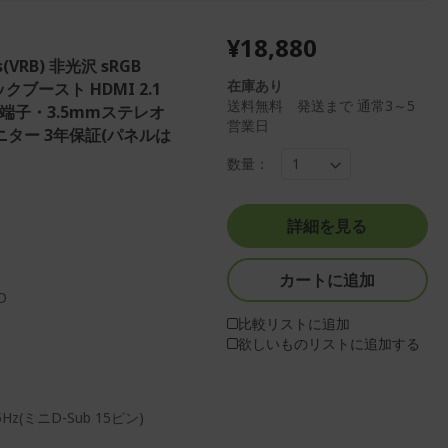
¥18,880
s(VRB) 非光沢 sRGB
在庫あり
ックブースト HDMI 2.1
送料無料 発送まで 通常3～5
ン端子・3.5mmステレオ
営業日
ター 3年保証(パネルは
数量：
詳細を見る
カートに追加
D
比較リストに追加
欲しいものリストに追加する
Hz(ミニD-Sub 15ピン)