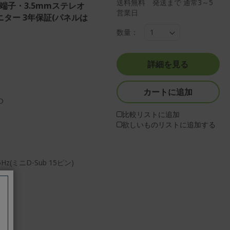
送料無料 発送まで 通常3～5
ン端子・3.5mmステレオ
営業日
ター 3年保証(パネルは
数量：
詳細を見る
カートに追加
D
比較リストに追加
欲しいものリストに追加する
Hz(ミニD-Sub 15ピン)