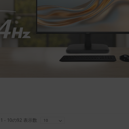
ム
1
-
10
の
92
表示数