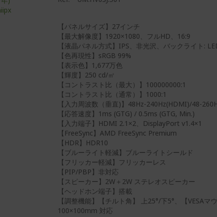
【パネルサイズ】27インチ
【最大解像度】1920×1080、フルHD、16:9
【液晶パネル方式】IPS、非光沢、バックライト: LE
【色再現性】sRGB 99%
【表示色】1,677万色
【輝度】250 cd/㎡
【コントラスト比（最大）】100000000:1
【コントラスト比（通常）】1000:1
【入力周波数（垂直)】48Hz-240Hz(HDMI)/48-260Hz(D
【応答速度】1ms (GTG) / 0.5ms (GTG, Min.)
【入力端子】HDMI 2.1×2、DisplayPort v1.4×1
【FreeSync】AMD FreeSync Premium
【HDR】HDR10
【ブルーライト軽減】ブルーライトシールド
【フリッカー軽減】フリッカーレス
【PIP/PBP】非対応
【スピーカー】2W＋2W ステレオスピーカー
【ヘッドホン端子】搭載
【調整機能】【チルト角】 上25°/下5°、【VESA
100×100mm 対応