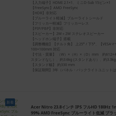
【入力端子】HDMI 2.1×1、ミニD-Sub 15ピン×1
【FreeSync】AMD FreeSync
【HDR】非対応
【ブルーライト軽減】ブルーライトシールド
【フリッカー軽減】フリッカーレス
【PIP/PBP】非対応
【スピーカー】2W＋2W ステレオスピーカー
【ヘッドホン端子】搭載
【調整機能】【チルト角】 上25° / 下5°、【VES
100×100mm 対応
【寸法・質量】 （W）×（H）×（D）mm 約612×464
スタンドなし）、約3.6kg (スタンドあり）、約3.3k
【スタンド幅】 約330 mm
【保証期間】3年（パネル・バックライトユニットは
新着
Acer Nitro 23.8インチ IPS フルHD 180Hz 
99% AMD FreeSync ブルーライト低減 ブラ