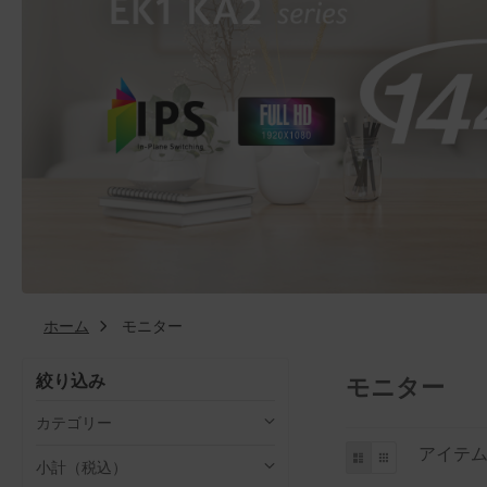
ホーム
モニター
絞り込み
モニター
カテゴリー
と
リ
グ
アイテ
小計（税込）
ス
リ
し