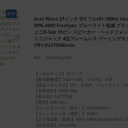
新着
Acer Nitro 27インチ IPS フルHD 180Hz 1m
99% AMD FreeSync ブルーライト低減 ブラ
ミニD-Sub 15ピン スピーカー・ヘッドフォ
ミニジャック 4辺フレームレス ゲーミングモニ
1年) VG270S6bmix
Ref.
UM.HV0SJ.603
【パネルサイズ】27インチ
【最大解像度】1920×1080、フルHD、16:9
【液晶パネル方式】IPS、非光沢、バックライト: LE
【色再現性】sRGB 99%
【表示色】1,677万色
【輝度】250 cd/㎡
【コントラスト比（最大）】100000000:1
【コントラスト比（通常）】1500:1
【入力周波数（垂直)】48Hz-180Hz(HDMI)/48Hz-75
【応答速度】1ms(VRB)