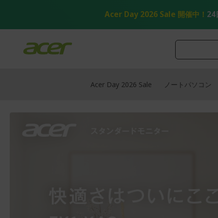
コ
ン
Acer Day 2026 Sale 開催中！
24
テ
ン
ツ
へ
ス
キ
ッ
Acer Day 2026 Sale
ノートパソコン
プ