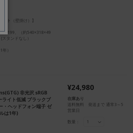
Aマウント（壁掛け）】
×199、（約540×318×49
g (スタンドなし）
1年）
¥24,980
5ms(GTG) 非光沢 sRGB
在庫あり
0 ブルーライト低減 ブラックブ
送料無料 発送まで 通常3～5
スピーカー・ヘッドフォン端子 ゼ
営業日
ルは1年)
数量：