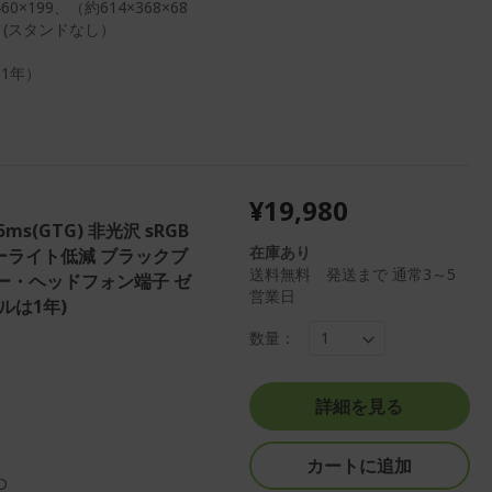
×199、（約614×368×68
g (スタンドなし）
1年）
¥19,980
0.5ms(GTG) 非光沢 sRGB
在庫あり
0 ブルーライト低減 ブラックブ
送料無料 発送まで 通常3～5
スピーカー・ヘッドフォン端子 ゼ
営業日
ルは1年)
数量：
詳細を見る
カートに追加
D