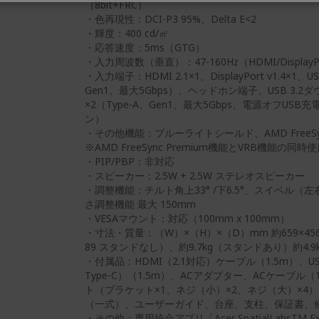
（8bit+FRC）
・色再現性：DCI-P3 95%、Delta E<2
・輝度：400 cd/㎡
・応答速度：5ms（GTG）
・入力周波数（垂直）：47-160Hz（HDMI/DisplayPor
・入力端子：HDMI 2.1×1、DisplayPort v1.4×1、U
Gen1、最大5Gbps）、ヘッドホン端子、USB 3.
×2（Type-A、Gen1、最大5Gbps、電源オフUS
ン）
・その他機能：ブルーライトシールド、AMD FreeSync
※AMD FreeSync Premium機能とVRB機能の
・PIP/PBP：非対応
・スピーカー：2.5W + 2.5W ステレオスピーカー
・調整機能：チルト角上33° /下6.5°、スイベル（左右
さ調整機能 最大 150mm
・VESAマウント：対応（100mm x 100mm）
・寸法・質量：（W）×（H）×（D）mm 約659×456~60
89 スタンドなし）、約9.7kg（スタンドあり）約4.
・付属品：HDMI（2.1対応）ケーブル（1.5m）、USBケ
Type-C）（1.5m）、ACアダプター、ACケーブル（
ト（ブラケット×1、ネジ（小）×2、ネジ（大）×4
（一式）、ユーザーガイド、台座、支柱、保証書、
・その他：専用統合アプリ「Acer SpatialLabsTM Exper