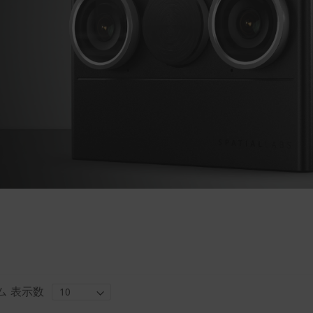
ム
表示数