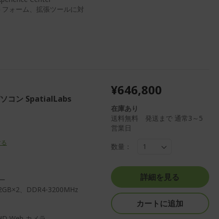
ット​フォーム、拡張ツールに対
）
¥646,800
パソコン SpatialLabs
在庫あり
送料無料 発送まで 通常3～5
営業日
する
数量：
詳細を見る
サー
GB×2、DDR4-3200MHz
カートに追加
、HD Web カメラ