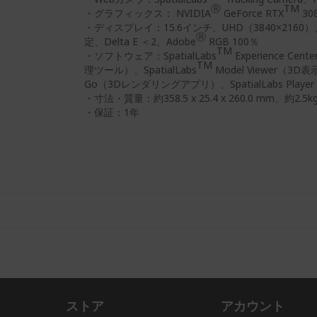
Ⓡ
TM
・グラフィックス： NVIDIA
GeForce RTX
308
・ディスプレイ：15.6インチ、UHD（3840×2160）、
Ⓡ
定、Delta E ＜2、Adobe
RGB 100％
TM
・ソフトウェア：SpatialLabs
Experience Cent
TM
理ツール）、SpatialLabs
Model Viewer（3D表
Go（3Dレンダリングアプリ）、SpatialLabs
Play
・寸法・質量：約358.5 x 25.4 x 260.0 mm、約2.5k
・保証：1年
ストア
アカウント