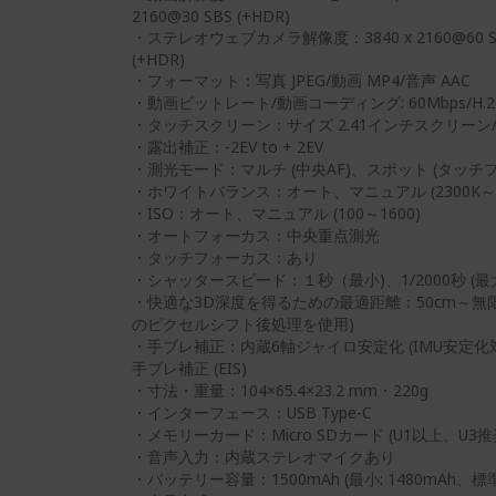
2160@30 SBS (+HDR)
・ステレオウェブカメラ解像度：3840 x 2160@60 SBS、
(+HDR)
・フォーマット：写真 JPEG/動画 MP4/音声 AAC
・動画ビットレート/動画コーディング: 60Mbps/H.2
・タッチスクリーン：サイズ 2.41インチスクリーン/解像
・露出補正：-2EV to + 2EV
・測光モード：マルチ (中央AF)、スポット (タッ
・ホワイトバランス：オート、マニュアル (2300K～10
・ISO：オート、マニュアル (100～1600)
・オートフォーカス：中央重点測光
・タッチフォーカス：あり
・シャッタースピード：１秒（最小)、1/2000秒 (最
・快適な3D深度を得るための最適距離：50cm～無
のピクセルシフト後処理を使用)
・手ブレ補正：内蔵6軸ジャイロ安定化 (IMU安定
手ブレ補正 (EIS)
・寸法・重量：104×65.4×23.2 mm・220g
・インターフェース：USB Type-C
・メモリーカード：Micro SDカード (U1以上、U3推
・音声入力：内蔵ステレオマイクあり
・バッテリー容量：1500mAh (最小: 1480mAh、標準: