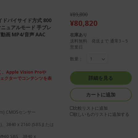
¥89,800
影 サイドバイサイド方式 800
¥80,820
マニュアルモード 手ブレ
G/動画 MP4/音声 AAC
在庫あり
送料無料 発送まで 通常3～5
営業日
数量：
pple Vision Proや
詳細を見る
プロジェクターでコンテンツを表
カートに追加
比較リストに追加
m) CMOSセンサー
欲しいものリストに追加する
)、3840 x 2160 (SBSまたは
@60 SBS、3840 x