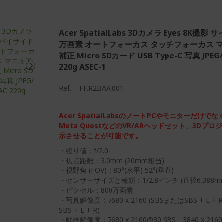
Acer SpatialLabs 3Dカメラ Eyes 8K撮
万画素 オートフォーカス タッチフォーカス 
補正 Micro SDカード USB Type-C 写真 JPE
220g ASEC-1
Ref.
FF.R2BAA.001
Acer SpatialLabsのノートPCやモニターだけでなく、A
Meta QuestなどのVR/ARヘッドセット、3D
示させることが可能です。
・絞り値：f/2.0
・焦点距離：3.0mm (20mm相当)
・視野角 (FOV)：80°(水平) 52°(垂直)
・センサーサイズと種類：1/2.8インチ (直径6.388m
・ピクセル：800万画素
・写真解像度：7680 x 2160 (SBSまたはSBS + L + R
SBS + L + R)
・動画解像度：7680 x 2160@30 SBS、3840 x 2160