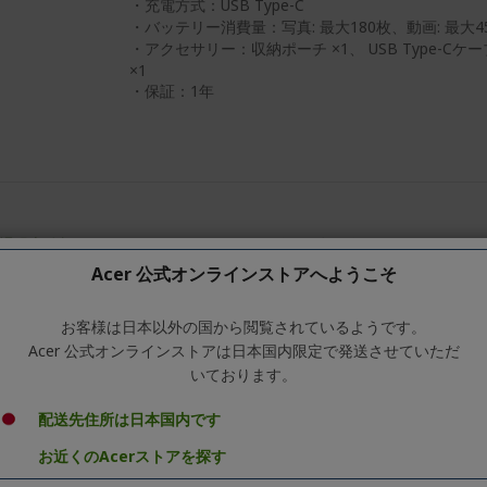
・充電方式：USB Type-C
・バッテリー消費量：写真: 最大180枚、動画: 最大4
・アクセサリー：収納ポーチ ×1、 USB Type-Cケ
×1
・保証：1年
Acer SpatialLabs 裸眼立体視モニター 27イン
160Hz DCI-P3 95% Delta E<2 AMD FreeS
Acer 公式オンラインストアへようこそ
2.1×1 DisplayPort v1.4×1 スピーカー内
節機能 ASV27-2P
お客様は日本以外の国から閲覧されているようです。
Acer 公式オンラインストアは日本国内限定で発送させていただ
Ref.
FF.R2CSJ.003
いております。
配送先住所は日本国内です
・パネルサイズ：27インチ ワイド
・解像度：3840×2160、4K UHD、16:9
お近くのAcerストアを探す
・液晶パネル方式：IPS、光沢、バックライト: LED、