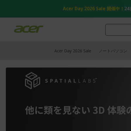
コ
ン
Acer Day 2026 Sale 開催中！
24
テ
ン
ツ
へ
ス
キ
ッ
Acer Day 2026 Sale
ノートパソコン
プ