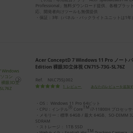
Professional」無料ダウンロード提供、各種プラ
応、開発者向けツールも無償提供
・保証：3年（パネル・バックライトユニットは1年
Acer ConceptD 7 Windows 11 Pro ノート
Edition 裸眼3D立体視 CN715-73G-SL76Z
Ref.
NX.C75SJ.002
評価:
1
レビュー
あなたのレビューを追加
100
100
% of
・OS： Windows 11 Pro 64ビット
Ⓡ
TM
・CPU：インテル
Core
i7-11800H プロセッ
・メモリー：標準 64GB / 最大 64GB、SO-DIMM 32
SDRAM
・ストレージ： 1TB SSD
TM
・Webカメラ：SpatialLabs
Tracking Camera