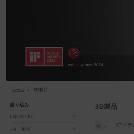
ホーム
3D製品
絞り込み
3D製品
Copilot+ PC
と
リ
グ
3
アイテ
小計（税込）
ス
リ
し