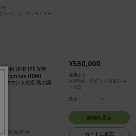
5分
ーブル ×1、セルフィーミラー
¥550,000
チ 4K UHD IPS 光沢
在庫あり
ync Premium HDMI
送料無料 発送まで 通常3～5
蔵 VESAマウント対応 高さ調
営業日
数量：
詳細を見る
10億7000万色
カートに追加