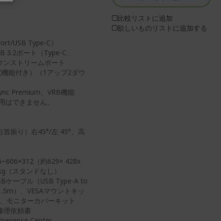
比較リストに追加
欲しいものリストに追加する
t/USB Type-C）
SB 3.2ポート（Type-C、
2ダウンストリームポート
B充電機能付き）（1アップ2ダウ
 Premium、VRB機能
同時使用はできません。
首振り）右45°/左 45°、高
6×312（約629× 428x
9kg（スタンドなし）
ーブル（USB Type-A to
1.5m）、VESAマウントキッ
）、モニターカバーキット
修理依頼書
ience Center