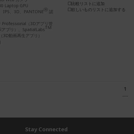
比較リストに追加
0 Laptop GPU
Ⓡ
欲しいものリストに追加する
IPS、3D、PANTONE
認
er Professional（3Dアプリ管
TM
示アプリ）、SpatialLabs
er（3D動画再生アプリ）
g
ペ
あな
1
ー
ジ
Stay Connected