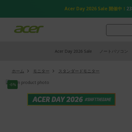
コ
ン
Acer Day 2026 Sale 開催中！
2
テ
ン
ツ
へ
ス
キ
ッ
Acer Day 2026 Sale
ノートパソコン
プ
ホーム
モニター
スタンダードモニター
画
-6%
像
画
ギ
像
ャ
ギ
ラ
ャ
リ
ラ
ー
リ
の
ー
最
の