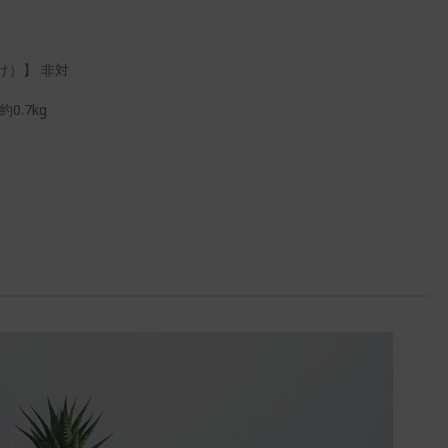
け）】 非対
0.7kg