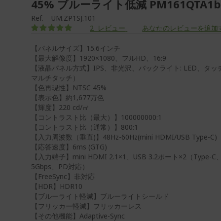
45% ブルーライト低減 PM161QTA1b
Ref.
UM.ZP1SJ.101
評価:
2
レビュー
あなたのレビューを追加
100
100
% of
【パネルサイズ】15.6インチ
【最大解像度】1920×1080、フルHD、16:9
【液晶パネル方式】IPS、非光沢、バックライト: LED、タッ
マルチタッチ）
【色再現性】NTSC 45%
【表示色】約1,677万色
【輝度】220 cd/㎡
【コントラスト比（最大）】100000000:1
【コントラスト比（通常）】800:1
【入力周波数（垂直)】48Hz-60Hz(mini HDMI/USB Type-C)
【応答速度】6ms (GTG)
【入力端子】mini HDMI 2.1×1、USB 3.2ポート×2（Type-C
5Gbps、PD対応）
【FreeSync】非対応
【HDR】HDR10
【ブルーライト軽減】ブルーライトシールド
【フリッカー軽減】フリッカーレス
【その他機能】Adaptive-Sync