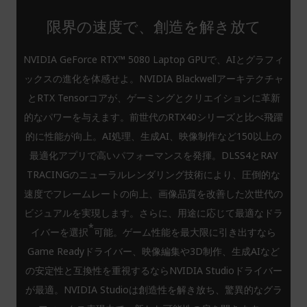
限界の速度で、創造を解き放て
NVIDIA GeForce RTX™ 5080 Laptop GPUで、AIとグラフィ
ックスの進化を体感せよ。NVIDIA Blackwellアーキテクチャ
とRTX Tensorコアが、ゲーミングとクリエイションに革新
的なパワーを与えます。前世代のRTX40シリーズと比べ飛躍
的に性能が向上。AI処理、生成AI、映像制作など150以上の
最適化アプリで高いパフォーマンスを発揮。DLSS4とRAY
TRACINGのニューラルレンダリング技術により、圧倒的な
速度でフレームレートの向上、画像品質を改善した次世代の
ビジュアルを実現します。さらに、用途に応じて最適なドラ
*
イバーを選択
可能。ゲーム性能を最大限に引き出すなら
Game Readyドライバー、映像編集や3D制作、生成AIなど
の安定性と互換性を重視するならNVIDIA Studioドライバー
が最適。NVIDIA Studioは創造性を解き放ち、驚異的なグラ