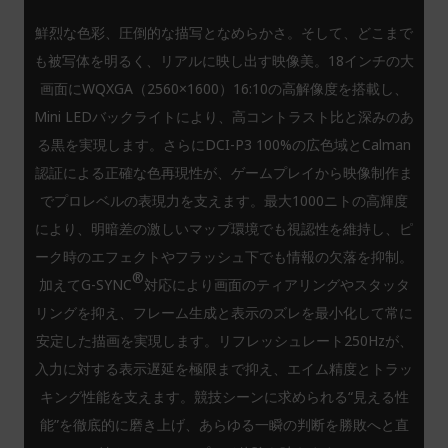
鮮烈な色彩、圧倒的な描写となめらかさ。そして、どこまで
も被写体を明るく、リアルに映し出す映像美。18インチの大
画面にWQXGA（2560×1600）16:10の高解像度を搭載し、
Mini LEDバックライトにより、高コントラスト比と深みのあ
る黒を実現します。さらにDCI-P3 100%の広色域とCalman
認証による正確な色再現性が、ゲームプレイから映像制作ま
でプロレベルの表現力を支えます。最大1000ニトの高輝度
により、明暗差の激しいマップ環境でも視認性を維持し、ピ
ーク時のエフェクトやフラッシュ下でも情報の欠落を抑制。
®
加えてG-SYNC
対応により画面のティアリングやスタッタ
リングを抑え、フレーム生成と表示のズレを最小化して常に
安定した描画を実現します。リフレッシュレート250Hzが、
入力に対する表示遅延を極限まで抑え、エイム精度とトラッ
キング性能を支えます。競技シーンに求められる“見える性
能”を徹底的に磨き上げ、あらゆる一瞬の判断を勝敗へと直