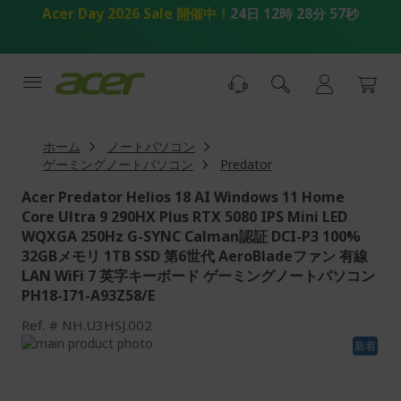
コ
Acer Day 2026 Sale 開催中！
24日 12時 28分 56秒
ン
テ
ン
ツ
へ
ス
キ
ホーム
ノートパソコン
ッ
ゲーミングノートパソコン
Predator
プ
Acer Predator Helios 18 AI Windows 11 Home
Core Ultra 9 290HX Plus RTX 5080 IPS Mini LED
WQXGA 250Hz G-SYNC Calman認証 DCI-P3 100%
32GBメモリ 1TB SSD 第6世代 AeroBladeファン 有線
LAN WiFi 7 英字キーボード ゲーミングノートパソコン
PH18-I71-A93Z58/E
Ref.
NH.U3HSJ.002
画
新着
像
画
ギ
像
ャ
ギ