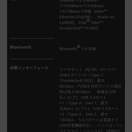
T/1000Base-T/100Base-
TX/10Base-T準拠（Killer™
Ethernet E5000B）、Wake-on-
®
LAN対応、Intel
Killer™
DoubleShot™ Pro対応
®
Bluetooth
Bluetooth
5.4 準拠
外部インターフェース
イーサネット（RJ-45）ポート×1、
USB4
ポート×2（Type-C、
Thunderbolt
5対応、最大
80Gbps（*USB4
対応デバイス接続
時は最大40Gbps）、映像出力対
応）(リア)、USB 3.2ポート
×1（Type-A、Gen 1、最大
5Gbps）(レフト)、USB 3.2ポート
×2（Type-A、Gen 2、最大
10Gbps、うち1ポートは電源オフ
USB充電機能付き）、ヘッドセット/
スピーカー・ジャック×1、HDMI出