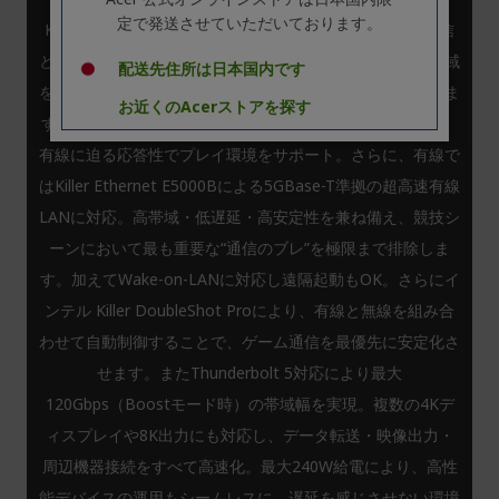
定で発送させていただいております。
Killer Wi-Fi 7 BE1750x が実現するのは、圧倒的な高速通信
と低遅延性能。マルチリンクオペレーションにより複数帯域
配送先住所は日本国内です
を同時に活用し、混雑した環境でも安定した接続を維持しま
お近くのAcerストアを探す
す。オンラインゲームや4K/8Kストリーミングにおいても、
有線に迫る応答性でプレイ環境をサポート。さらに、有線で
はKiller Ethernet E5000Bによる5GBase-T準拠の超高速有線
LANに対応。高帯域・低遅延・高安定性を兼ね備え、競技シ
ーンにおいて最も重要な“通信のブレ”を極限まで排除しま
す。加えてWake-on-LANに対応し遠隔起動もOK。さらにイ
ンテル Killer DoubleShot Proにより、有線と無線を組み合
わせて自動制御することで、ゲーム通信を最優先に安定化さ
せます。またThunderbolt 5対応により最大
120Gbps（Boostモード時）の帯域幅を実現。複数の4Kデ
ィスプレイや8K出力にも対応し、データ転送・映像出力・
周辺機器接続をすべて高速化。最大240W給電により、高性
能デバイスの運用もシームレスに。遅延を感じさせない環境