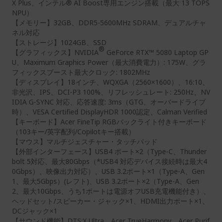
X Plus、インテル® AI Boost専用エンジン搭載（最大 13 TOPS
NPU）
【メモリー】32GB、DDR5-5600MHz SDRAM、デュアルチャ
ネル対応
【ストレージ】1024GB、SSD
®
【グラフィックス】NVIDIA
GeForce RTX™ 5080 Laptop GP
U、Maximum Graphics Power（最大消費電力）: 175W、グラ
フィックスブースト最大クロック: 1802MHz
【ディスプレイ】18インチ、WQXGA（2560×1600）、16:10、
非光沢、IPS、DCI-P3 100%、リフレッシュレート: 250Hz、NV
IDIA G-SYNC 対応、応答速度: 3ms（GTG、オーバードライブ
時）、VESA Certified DisplayHDR 1000認定、Calman Verified
【キーボード】Acer FineTip RGBバックライト付きキーボード
（103キー/英字配列/Copilotキー搭載）
【マウス】マルチジェスチャー・タッチパッド
【外部インターフェース】USB4 ポート×2（Type-C、Thunder
bolt 5対応、最大80Gbps（*USB4 対応デバイス接続時は最大4
0Gbps）、映像出力対応）、USB 3.2ポート×1（Type-A、Gen
1、最大5Gbps）(レフト)、USB 3.2ポート×2（Type-A、Gen
2、最大10Gbps、うち1ポートは電源オフUSB充電機能付き）、
ヘッドセット/スピーカー・ジャック×1、HDMI出力ポート×1、
DCジャック×1
【サウンド機能】DTS:X Ultra、Acer TrueHarmony、Acer Purif