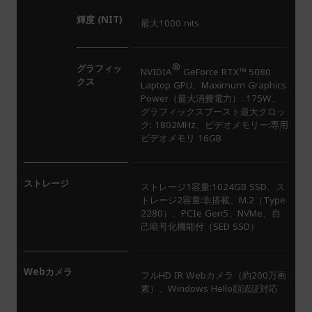
輝度 (NIT)
最大1000 nits
®
グラフィッ
NVIDIA
GeForce RTX™ 5080
クス
Laptop GPU、Maximum Graphics
Power（最大消費電力）: 175W、
グラフィックスブースト最大クロッ
ク: 1802MHz、ビデオメモリー:専用
ビデオメモリ 16GB
ストレージ
ストレージ1容量:1024GB SSD、ス
トレージ2容量:非搭載、M.2（Type
2280）、PCIe Gen5、NVMe、自
己暗号化機能付（SED SSD）
Webカメラ
フルHD IR Webカメラ（約200万画
素）、Windows Hello顔認証対応