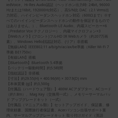
iedVoice、Hi-Res Audio認証（ヘッドホン出力時: 24bit, 96000
Hzまたは16bit, 192000Hz対応）、高S/N比 DAC（2.1 Vrms出
力対応、ハイインピーダンスヘッドホン対応（600Ωまで）※す
べてのハイインピーダンスヘッドホンの動作を保証するもので
はありません。）、Bluetooth LE Audio、内蔵スピーカー×6
（Predator Vox テクノロジー）、内蔵マイクロフォン×3
【Webカメラ】(フロント)フルHD IR Webカメラ（約207万画
素）、Windows Hello顔認証対応、(リア）非搭載
【無線LAN】IEEE802.11 a/b/g/n/ac/ax/be準拠（Killer Wi-Fi 7
準拠 BE1750x）
【有線LAN】搭載
【Bluetooth】Bluetooth 5.4準拠
【バッテリー駆動時間】約5.5時間
【指紋認証】非搭載
【寸法】約29.55(H) × 400.96(W) × 307.9(D) mm
【本体質量 (g)】約3,500g
【付属品（ハードウェア類）】400W ACアダプター、ACコード
（約1.8m）、Mag Key（交換用一式）、メモリーサーマルパッ
ド アップグレードキット（一式）
【付属品（マニュアル類）】セットアップガイド、保証書、修
理依頼書、国際旅行者保証書、Acerパソコン出張サポート案
内、サーマルアップグレードキット 取り付けガイド（英語