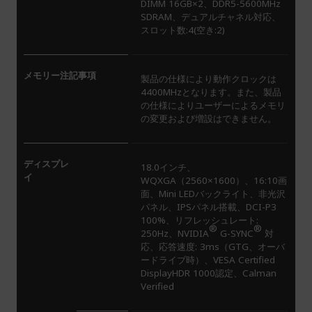
DIMM 16GB×2、DDR5-5600MHz
SDRAM、デュアルチャネル対応、
スロット数:4(空き:2)
メモリー注記事項
製品の仕様により動作クロックは
4400MHzとなります。また、製品
の仕様によりユーザーによるメモリ
の変更および増設はできません。
ディスプレ
18.0インチ、
イ
WQXGA（2560×1600）、16:10画
面、Mini LEDバックライト、非光沢
パネル、IPSパネル搭載、DCI-P3
100%、リフレッシュレート:
®
®
250Hz、NVIDIA
G-SYNC
対
応、応答速度: 3ms（GTG、オーバ
ードライブ時）、VESA Certified
DisplayHDR 1000認定、Calman
Verified