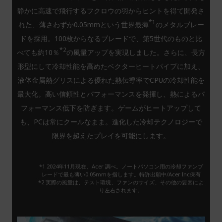
静かに高速で飛行するフクロウの羽からヒントを得て開発さ
*1
れた、薄さわずか0.05mmという世界最薄
のメタルブレー
ドを採用。100枚からなるブレードで、第5世代のものと比
*2
べても約10％
の風量アップを実現しました。さらに、長方
形型にして冷却性能を高めたベクターヒートパイプに加え、
液体金属熱グリスによる優れた熱伝導率でCPUの冷却性能を
最大化。高い信頼性とパフォーマンスを発揮し、熱によるパ
フォーマンス低下を防ぎます。ゲームがヒートアップして
も、PCは常にクールなまま。進化した冷却テクノロジーで
限界を超えたプレイを可能にします。
*1 2024年11月現在、Acer 調べ。ノートパソコン用の冷却ファンブ
レードで最も薄い0.05mmを指します。特許出願中/Acer Inc保有
*2 実際の風量は、テスト環境、ファンのサイズ、その他の要因によ
り左右されます。