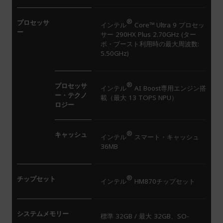
®
プロセッサ
インテル
Core™ Ultra 9 プロセッ
ー
サー 290HX Plus 2.70GHz (ター
ボ・ブースト利用時の最大周波数:
5.50GHz)
®
プロセッサ
インテル
AI Boost専用エンジン搭
ー・テクノ
載（最大 13 TOPS NPU）
ロジー
®
キャッシュ
インテル
スマート・キャッシュ
36MB
®
チップセット
インテル
HM870チップセット
システムメモリー
標準 32GB / 最大 32GB、SO-