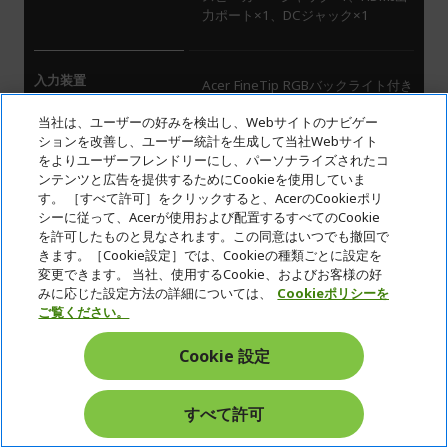
力ポート×1、DCジャック×1
入力装置
Acer FineTip RGBバックライト付き
キーボード（103キー/英字配
当社は、ユーザーの好みを検出し、Webサイトのナビゲー
列/Copilotキー搭載）、マルチジェ
ションを改善し、ユーザー統計を生成して当社Webサイト
スチャー・タッチパッド
をよりユーザーフレンドリーにし、パーソナライズされたコ
ンテンツと広告を提供するためにCookieを使用していま
す。 ［すべて許可］をクリックすると、AcerのCookieポリ
指紋認証
非搭載
シーに従って、Acerが使用および配置するすべてのCookie
を許可したものと見なされます。この同意はいつでも撤回で
きます。［Cookie設定］では、Cookieの種類ごとに設定を
変更できます。 当社、使用するCookie、およびお客様の好
セキュリティチップ
TPM（TCG V2.0準拠）
みに応じた設定方法の詳細については、
Cookieポリシーを
ご覧ください。
セキュリティ機能
ケンジントン・ロック用取り付け穴
Cookie 設定
×1
すべて許可
管理
Microsoft Product Key IDラベル表