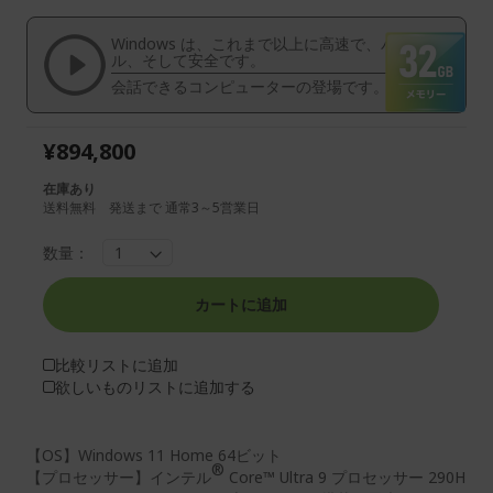
ラ
ャ
リ
ラ
Windows は、これまで以上に高速で、パワフ
ー
リ
ル、そして安全です。
の
ー
会話できるコンピューターの登場です。
最
の
後
先
¥894,800
ま
頭
で
に
在庫あり
ス
ス
送料無料 発送まで 通常3～5営業日
キ
キ
ッ
ッ
数量：
プ
プ
す
す
る
る
カートに追加
比較リストに追加
欲しいものリストに追加する
【OS】Windows 11 Home 64ビット
®
【プロセッサー】インテル
Core™ Ultra 9 プロセッサー 290H