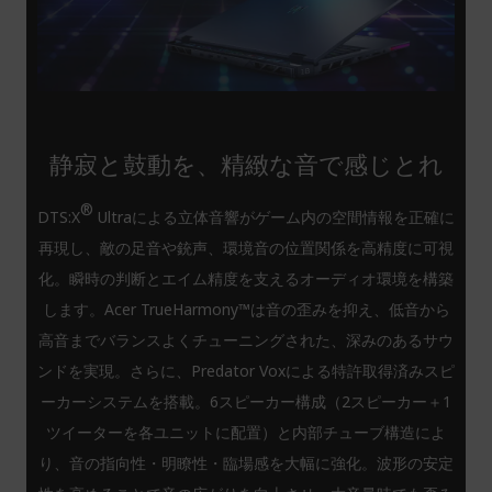
静寂と鼓動を、精緻な音で感じとれ
®
DTS:X
Ultraによる立体音響がゲーム内の空間情報を正確に
再現し、敵の足音や銃声、環境音の位置関係を高精度に可視
化。瞬時の判断とエイム精度を支えるオーディオ環境を構築
します。Acer TrueHarmony™は音の歪みを抑え、低音から
高音までバランスよくチューニングされた、深みのあるサウ
ンドを実現。さらに、Predator Voxによる特許取得済みスピ
ーカーシステムを搭載。6スピーカー構成（2スピーカー＋1
ツイーターを各ユニットに配置）と内部チューブ構造によ
り、音の指向性・明瞭性・臨場感を大幅に強化。波形の安定