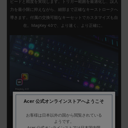
ピードと精度を実現します。トリガー範囲を最適化し、誤入
力を最小限に抑えながら、細部まで正確なキーストロークへ
導きます。付属の交換可能なキーセットでカスタマイズも自
在。MagKey 4.0で、より速く、より正確に。
Acer 公式オンラインストアへようこそ
一瞬の速さで差がつく、高速コネク
お客様は日本以外の国から閲覧されている
ティビティ
ようです。
Acer 公式オンラインストアは日本国内限