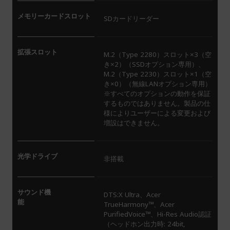
メモリーカードスロット
SDカードリーダー
拡張スロット
M.2（Type 2280）スロット×3（空
き×2）（SSDオプション専用）、
M.2（Type 2230）スロット×1（空
き×0）（無線LANオプション専用）
※すべてのオプションの動作を保証
するものではありません。製品の仕
様によりユーザーによる変更および
増設はできません。
光学ドライブ
非搭載
サウンド機
DTS:X
Ultra、Acer
能
TrueHarmony™、Acer
PurifiedVoice™、Hi-Res Audio認証
（ヘッドホン出力時: 24bit,