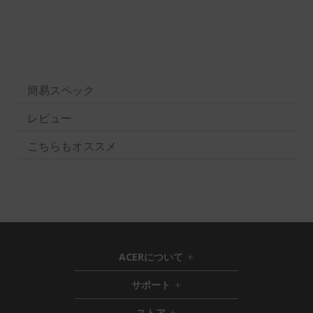
簡易スペック
レビュー
こちらもオススメ
ACERについて
h
i
サポート
h
d
i
d
ストア