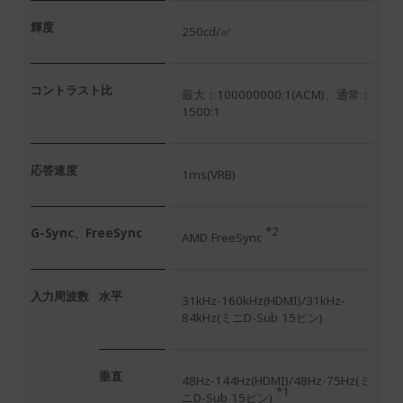
輝度
250cd/㎡
コントラスト比
最大：100000000:1(ACM)、通常：
1500:1
応答速度
1ms(VRB)
*2
G-Sync、FreeSync
AMD FreeSync
入力周波数
水平
31kHz-160kHz(HDMI)/31kHz-
84kHz(ミニD-Sub 15ピン)
垂直
48Hz-144Hz(HDMI)/48Hz-75Hz(ミ
*1
ニD-Sub 15ピン)