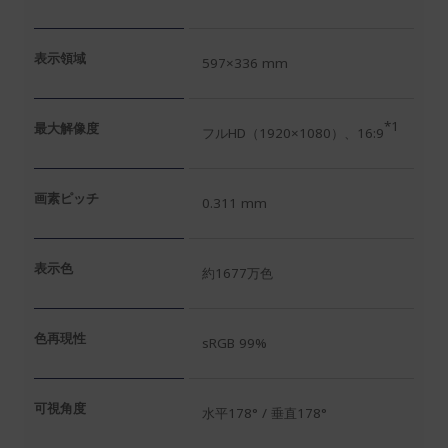
表示領域
597×336 mm
*1
最大解像度
フルHD（1920×1080）、16:9
画素ピッチ
0.311 mm
表示色
約1677万色
色再現性
sRGB 99%
可視角度
水平178° / 垂直178°