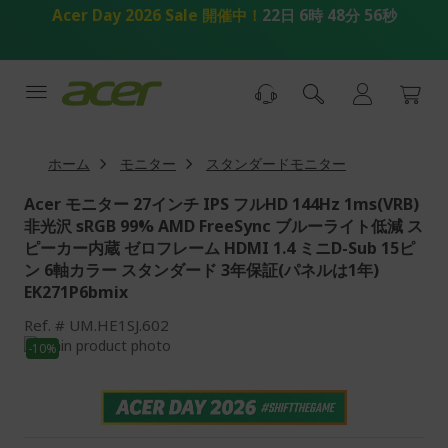
コ
Acer Day 2026 Sale 開催中！
22日 6時 48分 55秒
ン
テ
ン
ツ
へ
ス
キ
ホーム
モニター
スタンダードモニター
ッ
プ
Acer モニター 27インチ IPS フルHD 144Hz 1ms(VRB)
非光沢 sRGB 99% AMD FreeSync ブルーライト低減 ス
ピーカー内蔵 ゼロフレーム HDMI 1.4 ミニD-Sub 15ピ
ン 6軸カラー スタンダード 3年保証(パネルは1年)
EK271P6bmix
Ref.
UM.HE1SJ.602
画
-10%
像
画
ギ
像
ャ
ギ
ラ
ャ
リ
ラ