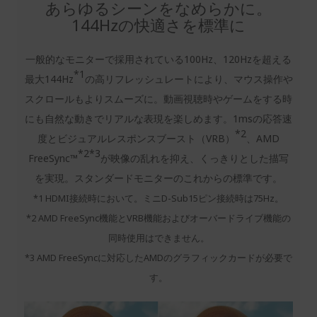
あらゆるシーンをなめらかに。
144Hzの快適さを標準に
一般的なモニターで採用されている100Hz、120Hzを超える
*1
最大144Hz
の高リフレッシュレートにより、マウス操作や
スクロールもよりスムーズに。動画視聴時やゲームをする時
にも自然な動きでリアルな表現を楽しめます。1msの応答速
*2
度とビジュアルレスポンスブースト（VRB）
、AMD
*2*3
FreeSync™
が映像の乱れを抑え、くっきりとした描写
を実現。スタンダードモニターのこれからの標準です。
*1 HDMI接続時において。ミニD-Sub15ピン接続時は75Hz。
*2 AMD FreeSync機能とVRB機能およびオーバードライブ機能の
同時使用はできません。
*3 AMD FreeSyncに対応したAMDのグラフィックカードが必要で
す。