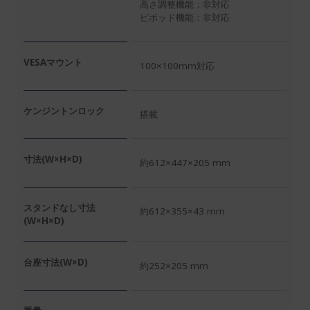
高さ調整機能：非対応
ピボッド機能：非対応
VESAマウント
100×100mm対応
ケンジントンロック
搭載
寸法(W×H×D)
約612×447×205 mm
スタンドなし寸法
約612×355×43 mm
(W×H×D)
台座寸法(W×D)
約252×205 mm