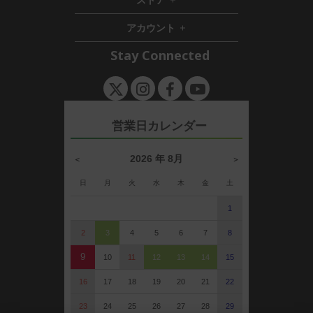
h
d
e
i
d
n
アカウント
d
e
h
d
n
i
Stay Connected
e
d
n
d
e
n
営業日カレンダー
2026 年 8月
＜
＞
日
月
火
水
木
金
土
1
2
3
4
5
6
7
8
9
10
11
12
13
14
15
16
17
18
19
20
21
22
23
24
25
26
27
28
29