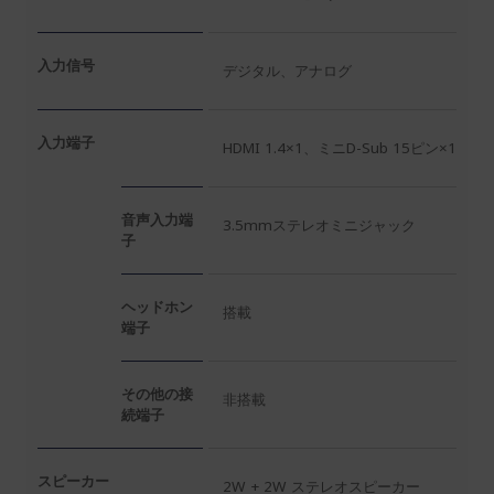
入力信号
デジタル、アナログ
入力端子
HDMI 1.4×1、ミニD-Sub 15ピン×1
音声入力端
3.5mmステレオミニジャック
子
ヘッドホン
搭載
端子
その他の接
非搭載
続端子
スピーカー
2W + 2W ステレオスピーカー