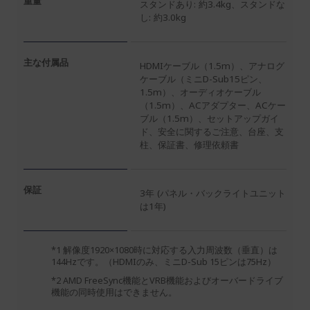
重量
スタンドあり: 約3.4kg、スタンドな
し: 約3.0kg
主な付属品
HDMIケーブル（1.5m）、アナログ
ケーブル（ミニD-Sub15ピン、
1.5m）、オーディオケーブル
（1.5m）、ACアダプター、ACケー
ブル（1.5m）、セットアップガイ
ド、安全に関するご注意、台座、支
柱、保証書、修理依頼書
保証
3年 (パネル・バックライトユニット
は1年)
*1 解像度1920×1080時に対応する入力周波数（垂直）は
144Hzです。（HDMIのみ、ミニD-Sub 15ピンは75Hz）
*2 AMD FreeSync機能とVRB機能およびオーバードライブ
機能の同時使用はできません。