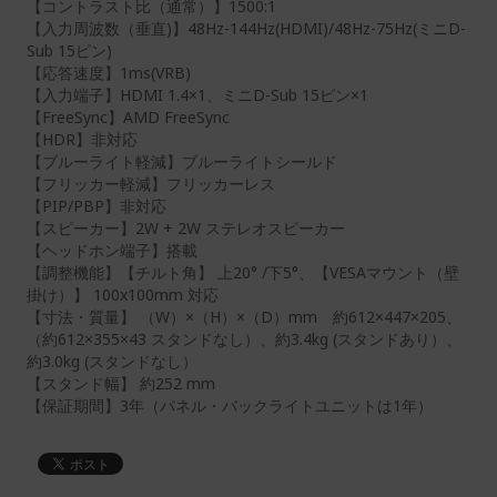
【コントラスト比（通常）】1500:1
【入力周波数（垂直)】48Hz-144Hz(HDMI)/48Hz-75Hz(ミニD-
Sub 15ピン)
【応答速度】1ms(VRB)
【入力端子】HDMI 1.4×1、ミニD-Sub 15ピン×1
【FreeSync】AMD FreeSync
【HDR】非対応
【ブルーライト軽減】ブルーライトシールド
【フリッカー軽減】フリッカーレス
【PIP/PBP】非対応
【スピーカー】2W + 2W ステレオスピーカー
【ヘッドホン端子】搭載
【調整機能】【チルト角】 上20° /下5°、【VESAマウント（壁
掛け）】 100x100mm 対応
【寸法・質量】 （W）×（H）×（D）mm 約612×447×205、
（約612×355×43 スタンドなし）、約3.4kg (スタンドあり）、
約3.0kg (スタンドなし）
【スタンド幅】 約252 mm
【保証期間】3年（パネル・バックライトユニットは1年）