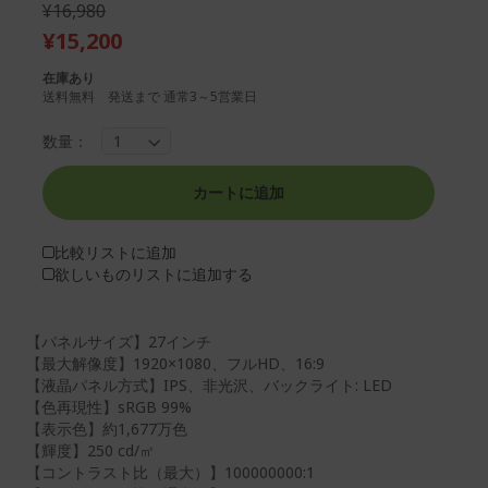
¥16,980
ー
リ
¥15,200
の
ー
最
の
在庫あり
後
先
送料無料 発送まで 通常3～5営業日
ま
頭
で
に
数量：
ス
ス
キ
キ
ッ
ッ
カートに追加
プ
プ
す
す
比較リストに追加
る
る
欲しいものリストに追加する
【パネルサイズ】27インチ
【最大解像度】1920×1080、フルHD、16:9
【液晶パネル方式】IPS、非光沢、バックライト: LED
【色再現性】sRGB 99%
【表示色】約1,677万色
【輝度】250 cd/㎡
【コントラスト比（最大）】100000000:1