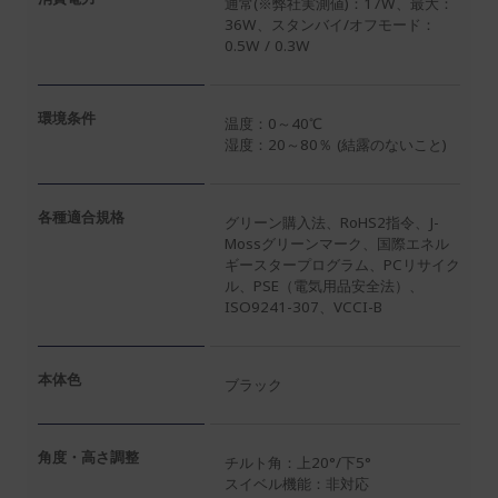
通常(※弊社実測値)：17W、最大：
36W、スタンバイ/オフモード：
0.5W / 0.3W
環境条件
温度：0～40℃
湿度：20～80％ (結露のないこと)
各種適合規格
グリーン購入法、RoHS2指令、J-
Mossグリーンマーク、国際エネル
ギースタープログラム、PCリサイク
ル、PSE（電気用品安全法）、
ISO9241-307、VCCI-B
本体色
ブラック
角度・高さ調整
チルト角：上20°/下5°
スイベル機能：非対応