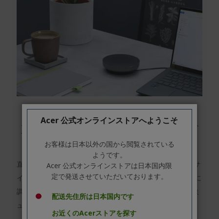
Acer 公式オンラインストアへようこそ
直感的に使える、コンパクトなボデ
ィ
お客様は日本以外の国から閲覧されている
ようです。
直径約125mm、軽さ約190g。手のひらに乗るコンパクトサ
Acer 公式オンラインストアは日本国内限
定で発送させていただいております。
イズで、持ち運びもラクラク。ボタンでボリュームも簡単に
調整可能。マイクロフォンON/OFFボタンを押すと瞬時にミ
配送先住所は日本国内です
ュートモードに。直感的な操作で、誰でも気軽に使えます。
お近くのAcerストアを探す