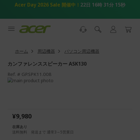
コ
Acer Day 2026 Sale 開催中！
22日 16時 31分 15秒
ン
テ
ン
ツ
へ
ス
キ
ホーム
周辺機器
パソコン周辺機器
ッ
プ
カンファレンススピーカー ASK130
Ref.
GP.SPK11.008
画
像
画
ギ
像
ャ
ギ
ラ
ャ
リ
ラ
¥9,980
ー
リ
の
ー
在庫あり
最
の
送料無料 発送まで 通常3～5営業日
後
先