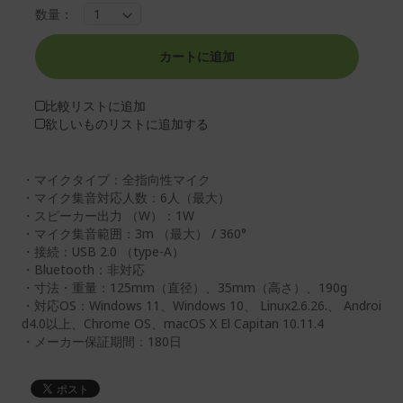
ま
頭
数量：
で
に
ス
ス
カートに追加
キ
キ
ッ
ッ
プ
プ
比較リストに追加
す
す
欲しいものリストに追加する
る
る
・マイクタイプ：全指向性マイク
・マイク集音対応人数：6人（最大）
・スピーカー出力 （W）：1W
・マイク集音範囲：3m （最大） / 360°
・接続：USB 2.0 （type-A）
・Bluetooth：非対応
・寸法・重量：125mm（直径）、35mm（高さ）、190g
・対応OS：Windows 11、Windows 10、 Linux2.6.26.、 Androi
d4.0以上、Chrome OS、macOS X El Capitan 10.11.4
・メーカー保証期間：180日