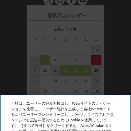
n
営業日カレンダー
2026 年 8月
＜
＞
日
月
火
水
木
金
土
1
8
2
3
4
5
6
7
9
10
11
12
13
14
15
16
17
18
19
20
21
22
23
24
25
26
27
28
29
30
31
当社は、ユーザーの好みを検出し、Webサイトのナビゲー
ションを改善し、ユーザー統計を生成して当社Webサイト
: 定休日（受注可）
をよりユーザーフレンドリーにし、パーソナライズされたコ
: 受注・お問い合わせのみ
ンテンツと広告を提供するためにCookieを使用していま
す。 ［すべて許可］をクリックすると、AcerのCookieポリ