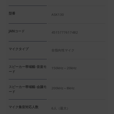
型番
ASK130
JANコード
4515777617482
マイクタイプ
全指向性マイク
スピーカー帯域幅-音楽モ
150kHz～20kHz
ード
スピーカー帯域幅-会議モ
200kHz～8kHz
ード
マイク集音対応人数
6人（最大）