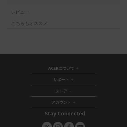
レビュー
こちらもオススメ
ACERについて
h
i
サポート
h
d
i
d
ストア
h
d
e
i
d
n
アカウント
d
e
h
d
n
i
Stay Connected
e
d
n
d
e