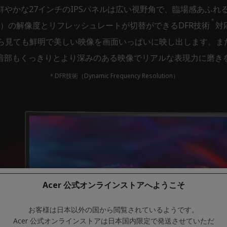
高精細で鮮やかな27インチのIPSパネルは広い視野角で、臨場感あ
＊
080）の解像度とリフレッシュレートが切替ができるDFR技術
対
ても鮮明で美しい映像を画面いっぱいに映し出します。また、DC
暗部もくっきりとより深みのある映像でリアルな表現力に磨き
＊DFR技術（Dynamic Frequency Resolution）
Acer 公式オンラインストアへようこそ
お客様は日本以外の国から閲覧されているようです。
Acer 公式オンラインストアは日本国内限定で発送させていただ