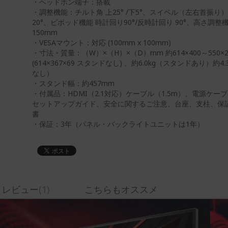
・ヘッドホン端子：搭載
・調整機能：チルト角 上25° /下5°、スイベル（左右首振り）機
20°、ピボッド機能 時計回り90°/反時計回り 90°、高さ調整
150mm
・VESAマウント：対応 (100mm x 100mm)
・寸法・質量：（W）×（H）×（D）mm 約614×400～550×2
(614×367×69 スタンドなし) 、約6.0kg（スタンドあり）約4
なし）
・スタンド幅：約457mm
・付属品：HDMI（2.1対応）ケーブル（1.5m）、電源ケーブ
セットアップガイド、安全に関するご注意、台座、支柱、保
書
・保証：3年（パネル・バックライトユニットは1年）
レビュー
1
こちらもオススメ