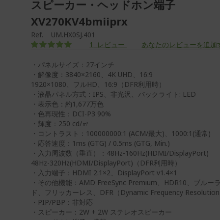
スピーカー・ヘッドホン端子
XV270KV4bmiiprx
Ref.
UM.HX0SJ.401
評価:
1
レビュー
あなたのレビューを追加
100
100
% of
・パネルサイズ：27インチ
・解像度：3840×2160、4K UHD、16:9
1920×1080、フルHD、16:9（DFR利用時）
・液晶パネル方式：IPS、非光沢、バックライト: LED
・表示色：約1,677万色
・色再現性：DCI-P3 90%
・輝度：250 cd/㎡
・コントラスト：100000000:1 (ACM/最大)、1000:1(通常)
・応答速度：1ms (GTG) / 0.5ms (GTG, Min.)
・入力周波数（垂直）：48Hz-160Hz(HDMI/DisplayPort)
48Hz-320Hz(HDMI/DisplayPort)（DFR利用時）
・入力端子：HDMI 2.1×2、DisplayPort v1.4×1
・その他機能：AMD FreeSync Premium、HDR10、ブル
ド、フリッカーレス、DFR（Dynamic Frequency Resolut
・PIP/PBP：非対応
・スピーカー：2W + 2W ステレオスピーカー