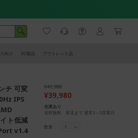
ス向け
3D製品
アウトレット品
¥41,980
インチ 可変
¥39,980
Hz IPS
在庫あり
AMD
送料無料 発送まで 通常3～5営業日
ーライト低減
数量：
rt v1.4