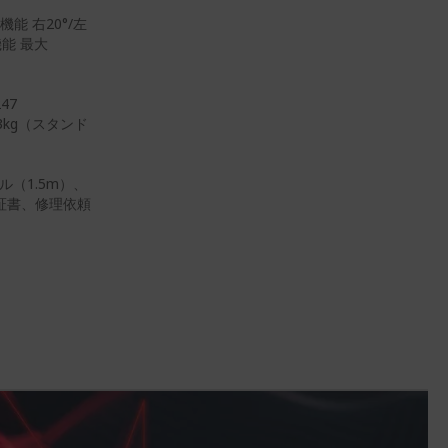
能 右20°/左
機能 最大
47
.3kg（スタンド
ル（1.5m）、
証書、修理依頼