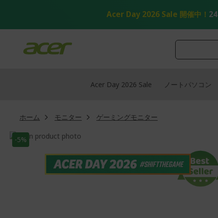
コ
ン
Acer Day 2026 Sale 開催中！
2
テ
ン
ツ
へ
ス
キ
ッ
Acer Day 2026 Sale
ノートパソコン
プ
ホーム
モニター
ゲーミングモニター
画
-5%
像
画
ギ
像
ャ
ギ
ラ
ャ
リ
ラ
ー
リ
の
ー
最
の