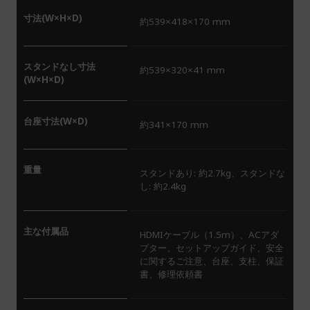
寸法(W×H×D)
約539×418×170 mm
スタンドなし寸法
約539×320×41 mm
(W×H×D)
台座寸法(W×D)
約341×170 mm
重量
スタンドあり: 約2.7kg、スタンドな
し: 約2.4kg
主な付属品
HDMIケーブル（1.5m）、ACアダ
プター、セットアップガイド、安全
に関するご注意、台座、支柱、保証
書、修理依頼書