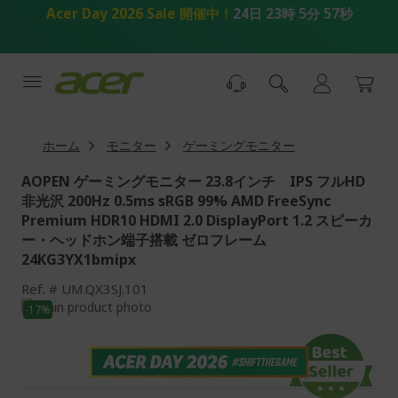
コ
Acer Day 2026 Sale 開催中！
24日 23時 5分 56秒
ン
テ
ン
ツ
へ
ス
キ
ホーム
モニター
ゲーミングモニター
ッ
プ
AOPEN ゲーミングモニター 23.8インチ IPS フルHD
非光沢 200Hz 0.5ms sRGB 99% AMD FreeSync
Premium HDR10 HDMI 2.0 DisplayPort 1.2 スピーカ
ー・ヘッドホン端子搭載 ゼロフレーム
24KG3YX1bmipx
Ref.
UM.QX3SJ.101
画
-17%
像
画
ギ
像
ャ
ギ
ラ
ャ
リ
ラ