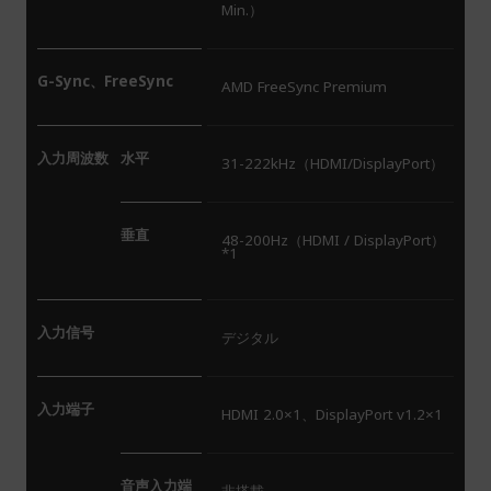
Min.）
G-Sync、FreeSync
AMD FreeSync Premium
入力周波数
水平
31-222kHz（HDMI/DisplayPort）
垂直
48-200Hz（HDMI / DisplayPort）
*1
入力信号
デジタル
入力端子
HDMI 2.0×1、DisplayPort v1.2×1
音声入力端
非搭載