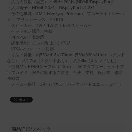
・入力周波数（垂直）：48Hz-200Hz(HDMI/DisplayPort)
・入力端子：HDMI 2.0×1、DisplayPort v1.2×1
・その他機能：AMD FreeSync Premium、ブルーライトシール
ド 、フリッカーレス、HDR10
・スピーカー：1W + 1W ステレオスピーカー
・ヘッドホン端子：搭載
・PIP/PBP：非対応
・調整機能：チルト角 上 13 /下2°
・VESAマウント：非対応
・寸法・質量：約539×418×170mm (539×320×41mm スタンド
なし) 、約2.7kg（スタンドあり）、約2.4kg (スタンドなし）
・付属品：HDMIケーブル（1.5m）、ACアダプター、セットア
ップガイド、安全に関するご注意、台座、支柱、保証書、修理
依頼書
・メーカー保証：3年（パネル・バックライトユニットは1年）
商品詳細/スペック