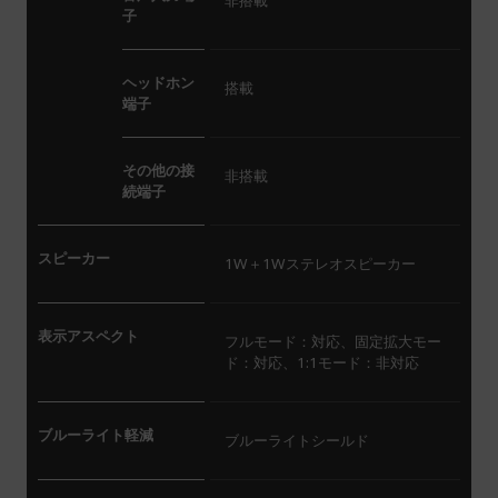
子
ヘッドホン
搭載
端子
その他の接
非搭載
続端子
スピーカー
1W＋1Wステレオスピーカー
表示アスペクト
フルモード：対応、固定拡大モー
ド：対応、1:1モード：非対応
ブルーライト軽減
ブルーライトシールド