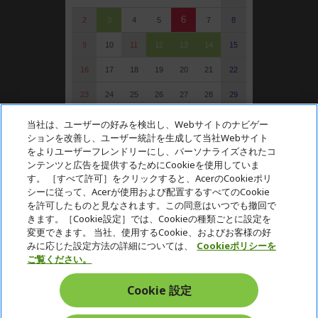
6
2
3
4
5
7
8
9
10
11
12
13
14
15
16
17
18
19
20
21
22
23
24
25
26
27
28
29
30
31
当社は、ユーザーの好みを検出し、Webサイトのナビゲー
ションを改善し、ユーザー統計を生成して当社Webサイト
: 定休日（受注可）
をよりユーザーフレンドリーにし、パーソナライズされたコ
: 受注・お問い合わせのみ
ンテンツと広告を提供するためにCookieを使用していま
す。 ［すべて許可］をクリックすると、AcerのCookieポリ
シーに従って、Acerが使用および配置するすべてのCookie
を許可したものと見なされます。この同意はいつでも撤回で
Acer. All Rights Reserved.
きます。［Cookie設定］では、Cookieの種類ごとに設定を
変更できます。 当社、使用するCookie、およびお客様の好
みに応じた設定方法の詳細については、
Cookieポリシーを
ご覧ください。
Cookie 設定
日本