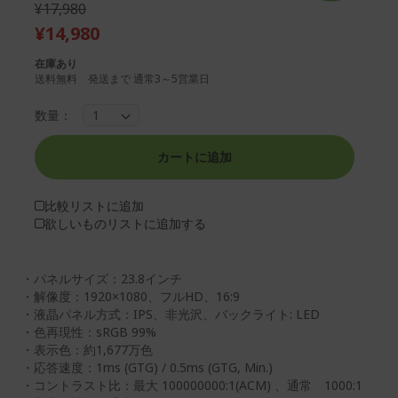
¥17,980
ー
リ
¥14,980
の
ー
最
の
在庫あり
後
先
送料無料 発送まで 通常3～5営業日
ま
頭
で
に
数量：
ス
ス
キ
キ
ッ
ッ
カートに追加
プ
プ
す
す
比較リストに追加
る
る
欲しいものリストに追加する
・パネルサイズ：23.8インチ
・解像度：1920×1080、フルHD、16:9
・液晶パネル方式：IPS、非光沢、バックライト: LED
・色再現性：sRGB 99%
・表示色：約1,677万色
・応答速度：1ms (GTG) / 0.5ms (GTG, Min.)
・コントラスト比：最大 100000000:1(ACM) 、通常 1000:1