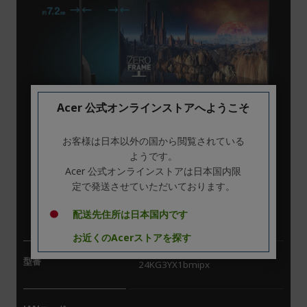
Acer 公式オンラインストアへようこそ
お客様は日本以外の国から閲覧されている
ようです。
Acer 公式オンラインストアは日本国内限
定で発送させていただいております。
スペック
配送先住所は日本国内です
お近くのAcerストアを探す
型番
24KG3YX1bmipx