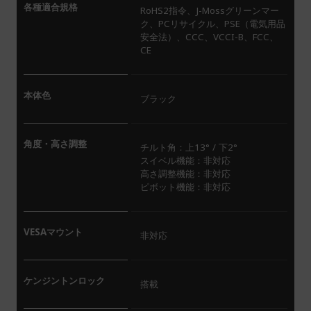
各種適合規格
RoHS2指令、J-Mossグリーンマー
ク、PCリサイクル、PSE（電気用品
安全法）、CCC、VCCI-B、FCC、
CE
本体色
ブラック
角度・高さ調整
チルト角：上13° / 下2°
スイベル機能：非対応
高さ調整機能：非対応
ピボット機能：非対応
VESAマウント
非対応
ケンジントンロック
搭載