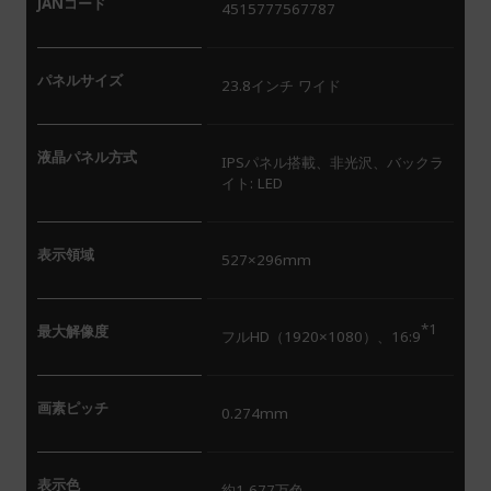
JANコード
4515777567787
パネルサイズ
23.8インチ ワイド
液晶パネル方式
IPSパネル搭載、非光沢、バックラ
イト: LED
表示領域
527×296mm
*1
最大解像度
フルHD（1920×1080）、16:9
画素ピッチ
0.274mm
表示色
約1,677万色