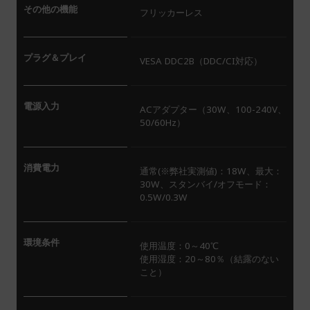
その他の機能
フリッカーレス
プラグ＆プレイ
VESA DDC2B（DDC/CI対応）
電源入力
ACアダプター（30W、100-240V、
50/60Hz）
消費電力
通常(※弊社実測値)：18W、最大：
30W、スタンバイ/オフモード：
0.5W/0.3W
環境条件
使用温度：0～40℃
使用湿度：20～80％（結露のない
こと）