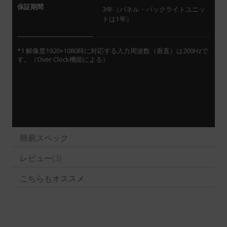
保証期間
3年（パネル・バックライトユニッ
トは1年）
*1 解像度1920×1080時に対応する入力周波数（垂直）は200Hzで
す。（Over Clock機能による）
簡易スペック
レビュー
3
こちらもオススメ