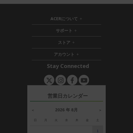
ACERについて
h
i
サポート
h
d
i
d
ストア
h
d
e
i
d
n
アカウント
d
e
h
d
n
i
Stay Connected
e
d
n
d
e
n
営業日カレンダー
2026 年 8月
＜
＞
日
月
火
水
木
金
土
1