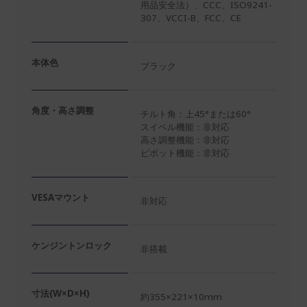
用品安全法）、CCC、ISO9241-
307、VCCI-B、FCC、CE
本体色
ブラック
角度・高さ調整
チルト角：上45°または60°
スイベル機能：非対応
高さ調整機能：非対応
ピボット機能：非対応
VESAマウント
非対応
ケンジントンロック
非搭載
寸法(W×D×H)
約355×221×10mm