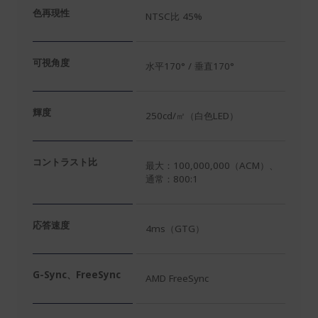
色再現性
NTSC比 45%
可視角度
水平170° / 垂直170°
輝度
250cd/㎡（白色LED）
コントラスト比
最大：100,000,000（ACM）、
通常：800:1
応答速度
4ms（GTG）
G-Sync、FreeSync
AMD FreeSync