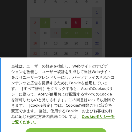
日
月
火
水
木
金
土
1
6
2
3
4
5
7
8
9
10
11
12
13
14
15
16
17
18
19
20
21
22
23
24
25
26
27
28
29
30
31
当社は、ユーザーの好みを検出し、Webサイトのナビゲー
ションを改善し、ユーザー統計を生成して当社Webサイト
: 定休日（受注可）
をよりユーザーフレンドリーにし、パーソナライズされたコ
: 受注・お問い合わせのみ
ンテンツと広告を提供するためにCookieを使用していま
す。 ［すべて許可］をクリックすると、AcerのCookieポリ
シーに従って、Acerが使用および配置するすべてのCookie
を許可したものと見なされます。この同意はいつでも撤回で
Acer. All Rights Reserved.
きます。［Cookie設定］では、Cookieの種類ごとに設定を
変更できます。 当社、使用するCookie、およびお客様の好
みに応じた設定方法の詳細については、
Cookieポリシーを
ご覧ください。