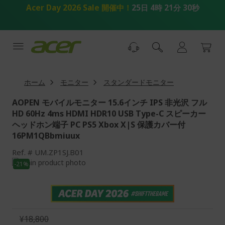
コ
Acer Day 2026 Sale 開催中！
25日 4時 21分 29秒
ン
テ
ン
ツ
へ
ス
キ
ホーム
モニター
スタンダードモニター
ッ
プ
AOPEN モバイルモニター 15.6インチ IPS 非光沢 フル
HD 60Hz 4ms HDMI HDR10 USB Type-C スピーカー
ヘッドホン端子 PC PS5 Xbox X|S 保護カバー付
16PM1QBbmiuux
Ref.
UM.ZP1SJ.B01
画
-21%
像
画
ギ
像
ャ
ギ
ラ
ャ
リ
ラ
¥18,800
ー
リ