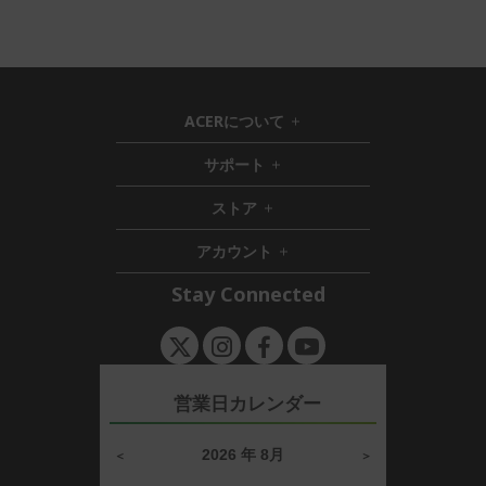
ACERについて
h
i
サポート
h
d
i
d
ストア
h
d
e
i
d
n
アカウント
d
e
h
d
n
i
Stay Connected
e
d
n
d
e
n
営業日カレンダー
2026 年 8月
＜
＞