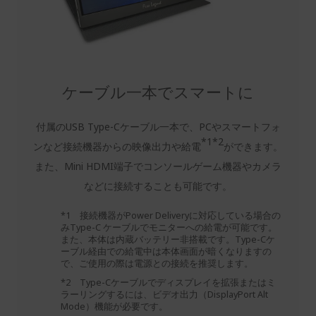
ケーブル一本でスマートに
付属のUSB Type-Cケーブル一本で、PCやスマートフォ
*1*2
ンなど接続機器からの映像出力や給電
ができます。
また、Mini HDMI端子でコンソールゲーム機器やカメラ
などに接続することも可能です。
*1 接続機器がPower Deliveryに対応している場合の
みType-C ケーブルでモニターへの給電が可能です。
また、本体は内蔵バッテリー非搭載です。Type-Cケ
ーブル経由での給電中は本体画面が暗くなりますの
で、ご使用の際は電源との接続を推奨します。
*2 Type-Cケーブルでディスプレイを拡張またはミ
ラーリングするには、ビデオ出力（DisplayPort Alt
Mode）機能が必要です。