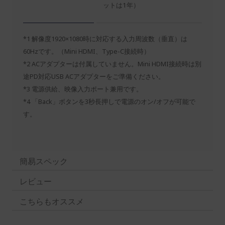
ットは1年）
*1 解像度1920×1080時に対応する入力周波数（垂直）は
60Hzです。（Mini HDMI、Type-C接続時）
*2 ACアダプターは付属していません。Mini HDMI接続時は別
途PD対応USB ACアダプターをご準備ください。
*3 電源供給、映像入力ポート兼用です。
*4 「Back」ボタンを3秒長押しで電源のオン/オフが可能で
す。
簡易スペック
レビュー
こちらもオススメ