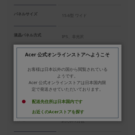
パネルサイズ
15.6型 ワイド
液晶パネル方式
IPS、非光沢
Acer 公式オンラインストアへようこそ
表示領域
344×194mm
お客様は日本以外の国から閲覧されている
ようです。
*1
最大解像度
フルHD（1920×1080）、16:9
Acer 公式オンラインストアは日本国内限
定で発送させていただいております。
画素ピッチ
0.179mm
配送先住所は日本国内です
お近くのAcerストアを探す
表示色
約1,677万色