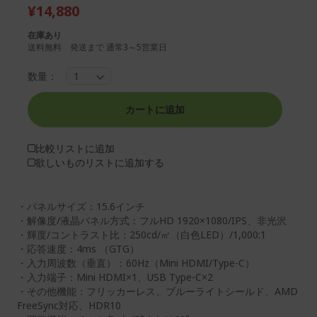
¥14,880
の
ー
最
の
在庫あり
後
先
送料無料 発送まで 通常3～5営業日
ま
頭
で
に
数量：
ス
ス
キ
キ
ッ
ッ
カートに追加
プ
プ
す
す
比較リストに追加
る
る
欲しいものリストに追加する
・パネルサイズ：15.6インチ
・解像度/液晶パネル方式：フルHD 1920×1080/IPS、非光沢
・輝度/コントラスト比：250cd/㎡（白色LED）/1,000:1
・応答速度：4ms （GTG）
・入力周波数（垂直）：60Hz（Mini HDMI/Type-C）
・入力端子：Mini HDMI×1、USB Type-C×2
・その他機能：フリッカーレス、ブルーライトシールド、AMD
FreeSync対応、HDR10