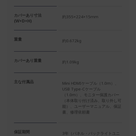
カバーあり寸法
約355×224×15mm
(W×D×H)
重量
約0.672kg
カバーあり重量
約1.09kg
主な付属品
Mini HDMIケーブル（1.0m）、
USB Type-Cケーブル
（1.0m）、モニター保護カバー
（本体取り付け済み、取り外し可
能）、ユーザーマニュアル、保証
書、修理依頼書
保証期間
3年（パネル・バックライトユニ