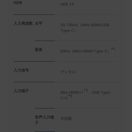
HDR
HDR 10
入力周波数
水平
30-70kHz（Mini HDMI/USB
Type-C）
*1
垂直
60Hz（Mini HDMI/Type-C）
入力信号
デジタル
*2
入力端子
Mini HDMI×1
、USB Type-
*3
C×2
音声入力端
非搭載
子