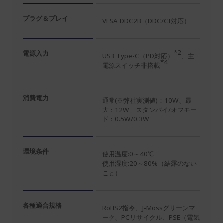
プラグ＆プレイ
VESA DDC2B（DDC/CI対応）
*2
電源入力
USB Type-C（PD対応）
、主
*4
電源スイッチ非搭載
消費電力
通常(※弊社実測値)：10W、最
大：12W、スタンバイ/オフモー
ド：0.5W/0.3W
環境条件
使用温度:0～40℃
使用湿度:20～80%（結露のない
こと）
各種適合規格
RoHS2指令、J-Mossグリーンマ
ーク、PCリサイクル、PSE（電気