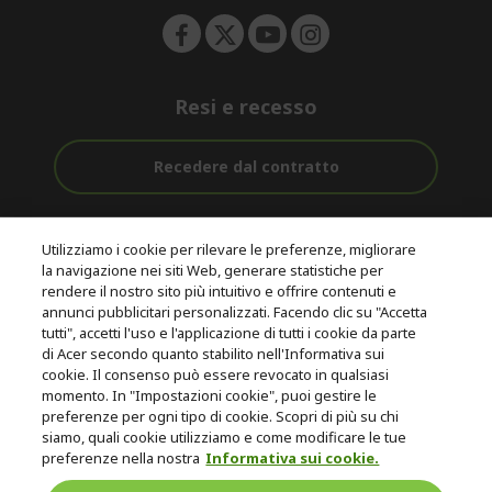
Resi e recesso
Recedere dal contratto
Assistenza
Con 0% Di
Consegna
pre e post
Tasso
Utilizziamo i cookie per rilevare le preferenze, migliorare
Gratuita
acquisto
D'interesse
la navigazione nei siti Web, generare statistiche per
rendere il nostro sito più intuitivo e offrire contenuti e
annunci pubblicitari personalizzati. Facendo clic su "Accetta
© 2026 Acer Inc.
tutti", accetti l'uso e l'applicazione di tutti i cookie da parte
CPYou B.V. è il rivenditore autorizzato dei prodotti Acer venduti in
di Acer secondo quanto stabilito nell'Informativa sui
questo negozio online.
cookie. Il consenso può essere revocato in qualsiasi
momento. In "Impostazioni cookie", puoi gestire le
preferenze per ogni tipo di cookie. Scopri di più su chi
siamo, quali cookie utilizziamo e come modificare le tue
preferenze nella nostra
Informativa sui cookie.