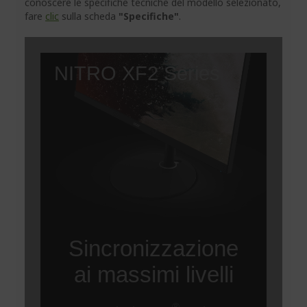
conoscere le specifiche tecniche del modello selezionato,
fare
clic
sulla scheda
"Specifiche"
.