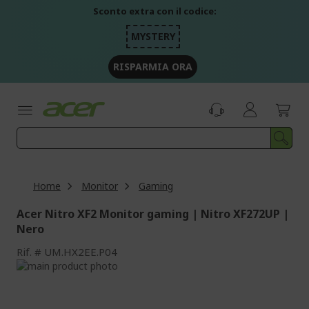
Salta
Sconto extra con il codice:
al
contenuto
MYSTERY
RISPARMIA ORA
Home
Monitor
Gaming
Acer Nitro XF2 Monitor gaming | Nitro XF272UP |
Nero
Rif.
UM.HX2EE.P04
Vai
alla
Vai
fine
all'inizio
della
della