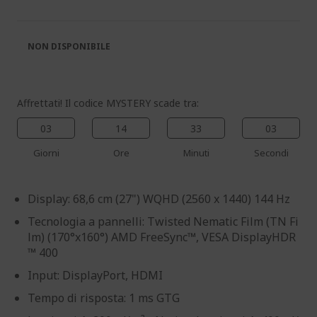
galleria
galleria
di
di
immagini
immagini
NON DISPONIBILE
Affrettati! Il codice MYSTERY scade tra:
03
14
33
03
%%%%%%%%%%%%%%
Giorni
Ore
Minuti
Secondi
%%%%%%%%%%%%%%
%%%%%%%%%%%%%%
Display: 68,6 cm (27") WQHD (2560 x 1440) 144 Hz
%%%%%%%%%%%%%%
Sconto extra con il codice
Tecnologia a pannelli: Twisted Nematic Film (TN Fi
%%%%%%%%%%%%%%
lm) (170°x160°) AMD FreeSync™, VESA DisplayHDR
™ 400
Input: DisplayPort, HDMI
Tempo di risposta: 1 ms GTG