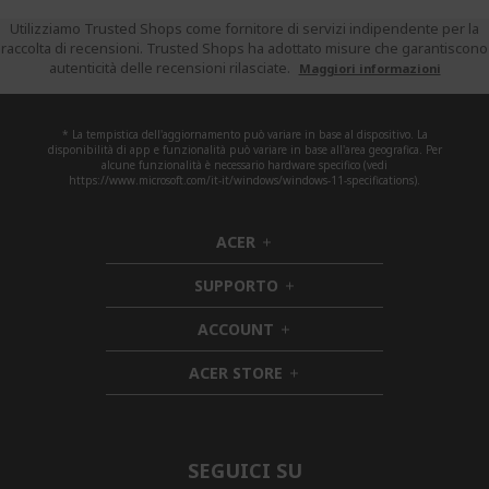
Utilizziamo Trusted Shops come fornitore di servizi indipendente per la
raccolta di recensioni. Trusted Shops ha adottato misure che garantiscono
autenticità delle recensioni rilasciate.
Maggiori informazioni
* La tempistica dell'aggiornamento può variare in base al dispositivo. La
disponibilità di app e funzionalità può variare in base all'area geografica. Per
alcune funzionalità è necessario hardware specifico (vedi
https://www.microsoft.com/it-it/windows/windows-11-specifications).
ACER
h
i
SUPPORTO
d
h
d
i
ACCOUNT
e
h
d
n
i
d
ACER STORE
d
e
h
d
n
i
e
d
n
d
e
SEGUICI SU
n