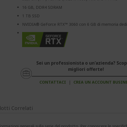
16 GB, DDR4 SDRAM
1 TB SSD
NVIDIA® GeForce RTX™ 3060 con 6 GB di memoria dedi
Sei un professionista o un'azienda? Scopr
migliori offerte!
CONTATTACI
|
CREA UN ACCOUNT BUSIN
otti Correlati
ormazioni generali sulla serie del prodotto. Per conoscere le specifi