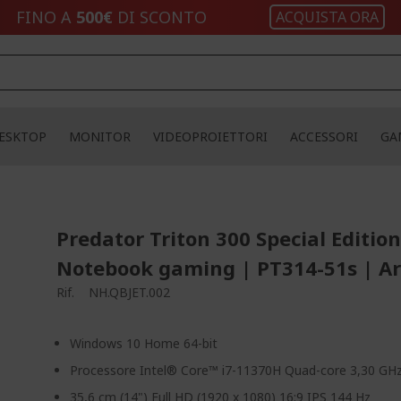
FINO A
500€
DI SCONTO
ACQUISTA ORA
ESKTOP
MONITOR
VIDEOPROIETTORI
ACCESSORI
GA
Predator Triton 300 Special Editio
Notebook gaming | PT314-51s | A
Rif.
NH.QBJET.002
Windows 10 Home 64-bit
Processore Intel® Core™ i7-11370H Quad-core 3,30 GH
35,6 cm (14") Full HD (1920 x 1080) 16:9 IPS 144 Hz