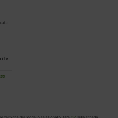
cata
i le
ESS
che tecniche del modello selezionato, fare
clic
sulla scheda