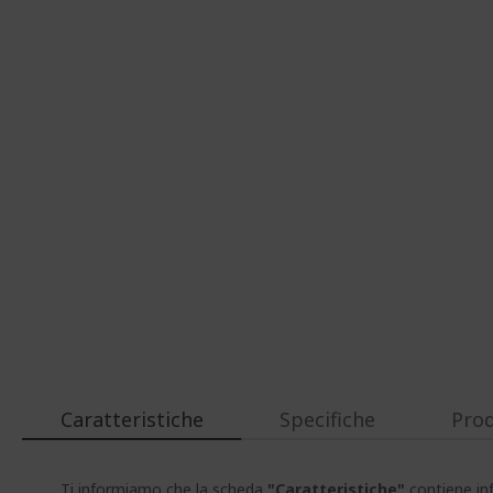
Caratteristiche
Specifiche
Prod
Ti informiamo che la scheda
"Caratteristiche"
contiene inf