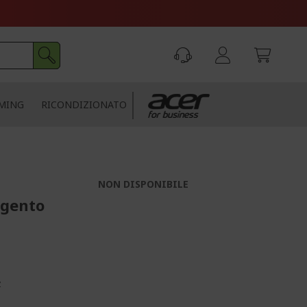
MING
RICONDIZIONATO
n
NON DISPONIBILE
rgento
z