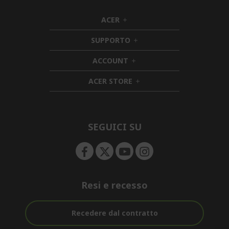
ACER
h
i
SUPPORTO
d
h
d
i
ACCOUNT
e
h
d
n
i
d
ACER STORE
d
e
h
d
n
i
e
d
n
d
e
SEGUICI SU
n
Resi e recesso
Recedere dal contratto