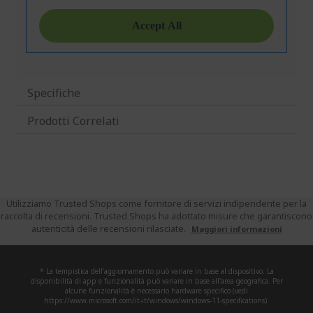
Specifiche
Prodotti Correlati
Utilizziamo Trusted Shops come fornitore di servizi indipendente per la
raccolta di recensioni. Trusted Shops ha adottato misure che garantiscono
autenticità delle recensioni rilasciate.
Maggiori informazioni
* La tempistica dell'aggiornamento può variare in base al dispositivo. La
disponibilità di app e funzionalità può variare in base all'area geografica. Per
alcune funzionalità è necessario hardware specifico (vedi
https://www.microsoft.com/it-it/windows/windows-11-specifications).