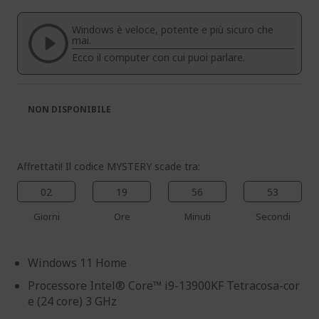
galleria
galleria
di
di
Windows è veloce, potente e più sicuro che
immagini
immagini
mai.
Ecco il computer con cui puoi parlare.
NON DISPONIBILE
Affrettati! Il codice MYSTERY scade tra:
02
19
56
52
Giorni
Ore
Minuti
Secondi
Windows 11 Home
Processore Intel® Core™ i9-13900KF Tetracosa-cor
e (24 core) 3 GHz