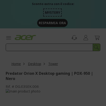
Salta
Sconto extra con il codice:
al
contenuto
MYSTERY
RISPARMIA ORA
Home
Desktop
Tower
Predator Orion X Desktop gaming | POX-950 |
Nero
Rif.
DG.E3SEK.006
Vai
alla
Vai
fine
all'inizio
della
della