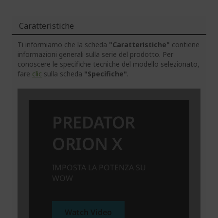
Caratteristiche
Ti informiamo che la scheda
"Caratteristiche"
contiene
informazioni generali sulla serie del prodotto. Per
conoscere le specifiche tecniche del modello selezionato,
fare
clic
sulla scheda
"Specifiche"
.