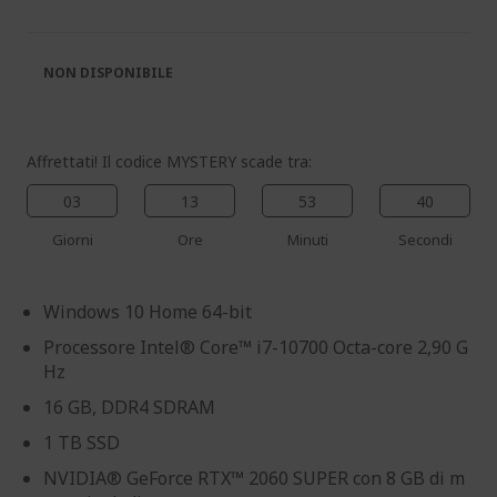
galleria
galleria
di
di
immagini
immagini
NON DISPONIBILE
Affrettati! Il codice MYSTERY scade tra:
03
13
53
38
Giorni
Ore
Minuti
Secondi
Windows 10 Home 64-bit
Processore Intel® Core™ i7-10700 Octa-core 2,90 G
Hz
16 GB, DDR4 SDRAM
1 TB SSD
NVIDIA® GeForce RTX™ 2060 SUPER con 8 GB di m