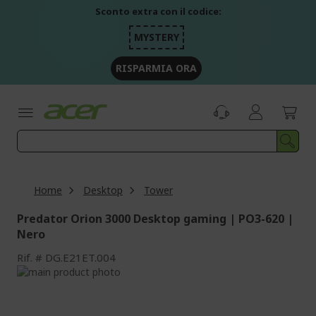
Salta
Sconto extra con il codice:
al
contenuto
MYSTERY
RISPARMIA ORA
Home
Desktop
Tower
Predator Orion 3000 Desktop gaming | PO3-620 |
Nero
Rif.
DG.E21ET.004
Vai
alla
Vai
fine
all'inizio
della
della