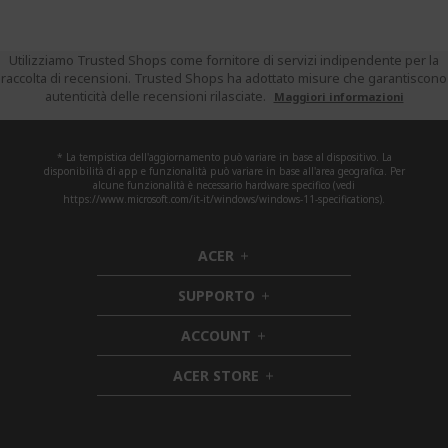
Utilizziamo Trusted Shops come fornitore di servizi indipendente per la
raccolta di recensioni. Trusted Shops ha adottato misure che garantiscono
autenticità delle recensioni rilasciate.
Maggiori informazioni
* La tempistica dell'aggiornamento può variare in base al dispositivo. La
disponibilità di app e funzionalità può variare in base all'area geografica. Per
alcune funzionalità è necessario hardware specifico (vedi
https://www.microsoft.com/it-it/windows/windows-11-specifications).
ACER
h
i
SUPPORTO
d
h
d
i
ACCOUNT
e
h
d
n
i
d
ACER STORE
d
e
h
d
n
i
e
d
n
d