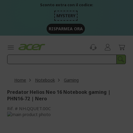
Salta
Sconto extra con il codice:
al
contenuto
MYSTERY
RISPARMIA ORA
Home
Notebook
Gaming
Predator Helios Neo 16 Notebook gaming |
PHN16-72 | Nero
Rif.
NH.QQUET.00C
Vai
alla
Vai
fine
all'inizio
della
della