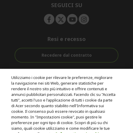
e
SEGUICI SU
n
Resi e recesso
Recedere dal contratto
Assistenza
Con 0% Di
Consegna
pre e post
Tasso
Utilizziamo i cookie per rilevare le preferenze, migliorare
Gratuita
acquisto
D'interesse
la navigazione nei siti Web, generare statistiche per
rendere il nostro sito più intuitivo e offrire contenuti e
annunci pubblicitari personalizzati. Facendo clic su "Accetta
© 2026 Acer Inc.
tutti", accetti l'uso e l'applicazione di tutti i cookie da parte
CPYou B.V. è il rivenditore autorizzato dei prodotti Acer venduti in
di Acer secondo quanto stabilito nell'Informativa sui
questo negozio online.
cookie. Il consenso può essere revocato in qualsiasi
momento. In "Impostazioni cookie", puoi gestire le
preferenze per ogni tipo di cookie. Scopri di più su chi
siamo, quali cookie utilizziamo e come modificare le tue