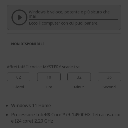
galleria
galleria
di
di
Windows è veloce, potente e più sicuro che
immagini
immagini
mai.
Ecco il computer con cui puoi parlare.
NON DISPONIBILE
Affrettati! Il codice MYSTERY scade tra:
02
10
32
35
Giorni
Ore
Minuti
Secondi
Windows 11 Home
Processore Intel® Core™ i9-14900HX Tetracosa-cor
e (24 core) 2,20 GHz