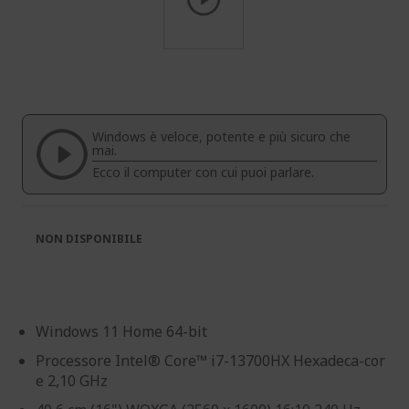
Vai
all'inizio
della
galleria
di
Windows è veloce, potente e più sicuro che
immagini
mai.
Ecco il computer con cui puoi parlare.
NON DISPONIBILE
Windows 11 Home 64-bit
Processore Intel® Core™ i7-13700HX Hexadeca-cor
e 2,10 GHz