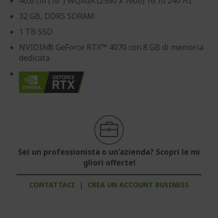
40,6 cm (16") WQXGA (2560 x 1600) 16:10 240 Hz
32 GB, DDR5 SDRAM
1 TB SSD
NVIDIA® GeForce RTX™ 4070 con 8 GB di memoria
dedicata
Sei un professionista o un'azienda? Scopri le mi
gliori offerte!
CONTATTACI
|
CREA UN ACCOUNT BUSINESS