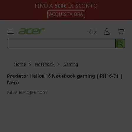
Salta
FINO A
500€
DI SCONTO
al
ACQUISTA ORA
contenuto
Home
Notebook
Gaming
Predator Helios 16 Notebook gaming | PH16-71 |
Nero
Rif.
NH.QJRET.007
Vai
alla
fine
della
galleria
di