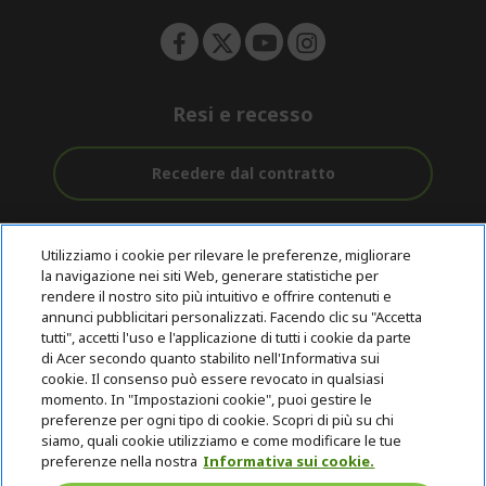
n
Resi e recesso
Recedere dal contratto
Assistenza
Con 0% Di
Consegna
pre e post
Tasso
Utilizziamo i cookie per rilevare le preferenze, migliorare
Gratuita
acquisto
D'interesse
la navigazione nei siti Web, generare statistiche per
rendere il nostro sito più intuitivo e offrire contenuti e
annunci pubblicitari personalizzati. Facendo clic su "Accetta
© 2026 Acer Inc.
tutti", accetti l'uso e l'applicazione di tutti i cookie da parte
CPYou B.V. è il rivenditore autorizzato dei prodotti Acer venduti in
di Acer secondo quanto stabilito nell'Informativa sui
questo negozio online.
cookie. Il consenso può essere revocato in qualsiasi
momento. In "Impostazioni cookie", puoi gestire le
preferenze per ogni tipo di cookie. Scopri di più su chi
siamo, quali cookie utilizziamo e come modificare le tue
preferenze nella nostra
Informativa sui cookie.