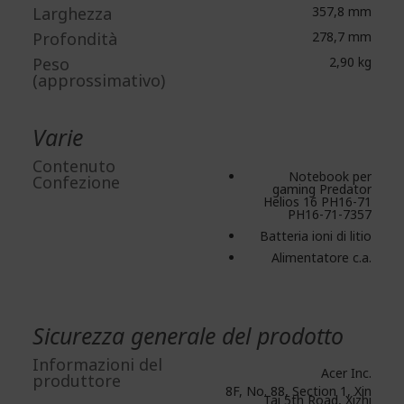
Larghezza
357,8 mm
Profondità
278,7 mm
Peso
2,90 kg
(approssimativo)
Varie
Contenuto
Notebook per
Confezione
gaming Predator
Helios 16 PH16-71
PH16-71-7357
Batteria ioni di litio
Alimentatore c.a.
Sicurezza generale del prodotto
Informazioni del
Acer Inc.
produttore
8F, No. 88, Section 1, Xin
Tai 5th Road, Xizhi