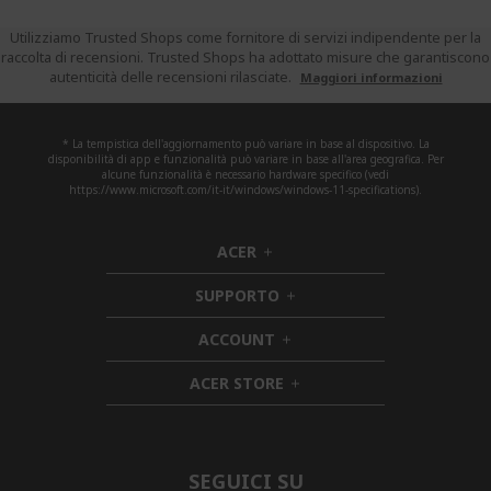
Utilizziamo Trusted Shops come fornitore di servizi indipendente per la
raccolta di recensioni. Trusted Shops ha adottato misure che garantiscono
autenticità delle recensioni rilasciate.
Maggiori informazioni
* La tempistica dell'aggiornamento può variare in base al dispositivo. La
disponibilità di app e funzionalità può variare in base all'area geografica. Per
alcune funzionalità è necessario hardware specifico (vedi
https://www.microsoft.com/it-it/windows/windows-11-specifications).
ACER
h
i
SUPPORTO
d
h
d
i
ACCOUNT
e
h
d
n
i
d
ACER STORE
d
e
h
d
n
i
e
d
n
d
e
SEGUICI SU