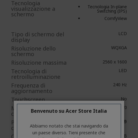
Tecnologia
Tecnologia In-plane
visualizzazione a
Switching (IPS)
schermo
ComfyView
Tipo di schermo del
LCD
display
Risoluzione dello
WQXGA
schermo
Risoluzione massima
2560 x 1600
Tecnologia di
LED
retroilluminazione
Frequenza di
240 Hz
aggiornamento
Touchscreen
No
Modello del
GeForce RTX™ 4070
Benvenuto su Acer Store Italia
controller grafico
Produttore del
NVIDIA®
Abbiamo notato che stai navigando da
controller grafico
un paese diverso. Tieni presente che
Capacità memoria
8 GB