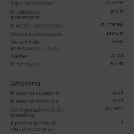
Tipo processore
Core™ i7
Produttore
Intel®
processore
Modello processore
i7-13700HX
Velocità processore
2,10 GHz
Velocità del
5 GHz
processore (turbo)
Cache
30 MB
Processore
Intel®
Memoria
Memoria standard
32 GB
Memoria massima
32 GB
Configurazione della
2 x 16GB
memoria
Numero totale di
2
slot di memoria