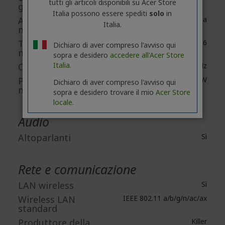
tutti gli articoli disponibili su Acer Store
grafica
Italia possono essere spediti
solo
in
Accessibilità
Dedicata
Italia.
memoria grafica
Tecnologia della
GDDR6
Dichiaro di aver compreso l'avviso qui
memoria grafica
sopra e desidero
accedere all'Acer Store
Italia.
Clock GPU Boost
Fino a 2080 MHz
Potenza grafica
Fino a 140 W
Dichiaro di aver compreso l'avviso qui
massima
sopra e desidero trovare il mio
Acer Store
locale.
Audio
Altoparlanti
Sì
Rete e comunicazione
LAN wireless
Sì
Wireless LAN
IEEE 802.11 a/b/g/n/ac/ax
standard
Produttore della
Killer