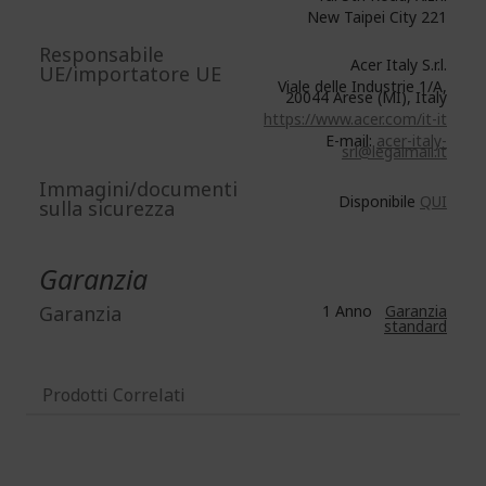
New Taipei City 221
Responsabile
Acer Italy S.r.l.
UE/importatore UE
Viale delle Industrie 1/A,
20044 Arese (MI), Italy
https://www.acer.com/it-it
E-mail:
acer-italy-
srl@legalmail.it
Immagini/documenti
Disponibile
QUI
sulla sicurezza
Garanzia
Garanzia
1 Anno
Garanzia
standard
Prodotti Correlati