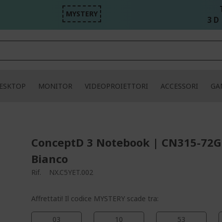
MYSTERY
3 D 
ESKTOP
MONITOR
VIDEOPROIETTORI
ACCESSORI
GA
ConceptD 3 Notebook | CN315-72G
Bianco
Rif.
NX.C5YET.002
Affrettati! Il codice MYSTERY scade tra:
03
10
53