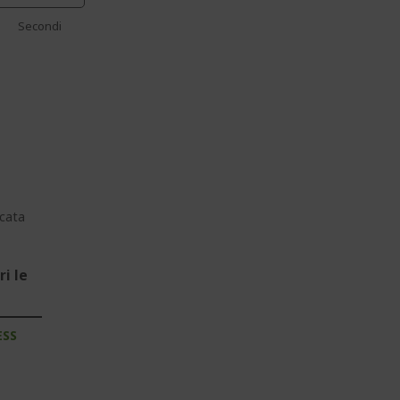
Secondi
z
cata
i le
ESS