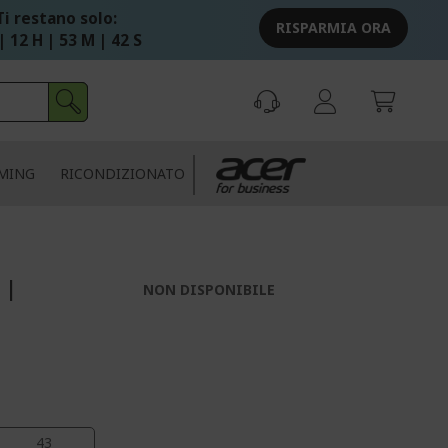
Ti restano solo:
RISPARMIA ORA
| 12 H | 53 M | 41 S
MING
RICONDIZIONATO
 |
NON DISPONIBILE
42