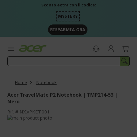
Salta
Sconto extra con il codice:
al
contenuto
MYSTERY
RISPARMIA ORA
Home
Notebook
Acer TravelMate P2 Notebook | TMP214-53 |
Nero
Rif.
NX.VPKET.001
Vai
alla
Vai
fine
all'inizio
della
della