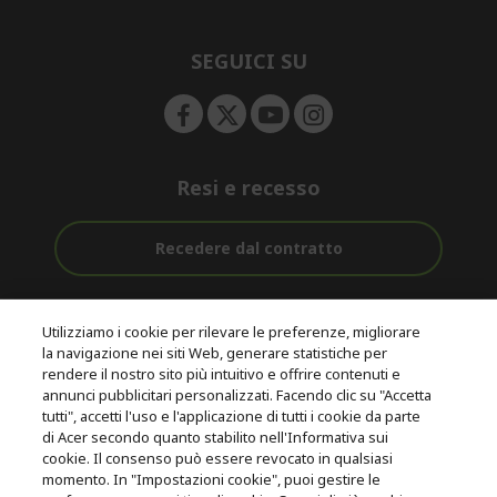
e
d
n
d
e
SEGUICI SU
n
Resi e recesso
Recedere dal contratto
Assistenza
Con 0% Di
Consegna
pre e post
Tasso
Utilizziamo i cookie per rilevare le preferenze, migliorare
Gratuita
acquisto
D'interesse
la navigazione nei siti Web, generare statistiche per
rendere il nostro sito più intuitivo e offrire contenuti e
annunci pubblicitari personalizzati. Facendo clic su "Accetta
© 2026 Acer Inc.
tutti", accetti l'uso e l'applicazione di tutti i cookie da parte
CPYou B.V. è il rivenditore autorizzato dei prodotti Acer venduti in
di Acer secondo quanto stabilito nell'Informativa sui
questo negozio online.
cookie. Il consenso può essere revocato in qualsiasi
momento. In "Impostazioni cookie", puoi gestire le