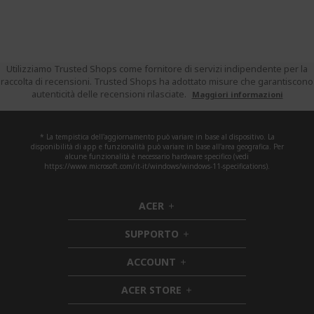
Utilizziamo Trusted Shops come fornitore di servizi indipendente per la
raccolta di recensioni. Trusted Shops ha adottato misure che garantiscono
autenticità delle recensioni rilasciate.
Maggiori informazioni
* La tempistica dell'aggiornamento può variare in base al dispositivo. La
disponibilità di app e funzionalità può variare in base all'area geografica. Per
alcune funzionalità è necessario hardware specifico (vedi
https://www.microsoft.com/it-it/windows/windows-11-specifications).
ACER
h
i
SUPPORTO
d
h
d
i
ACCOUNT
e
h
d
n
i
d
ACER STORE
d
e
h
d
n
i