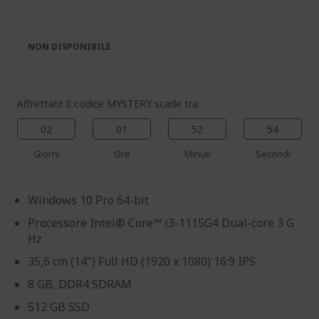
galleria
galleria
di
di
immagini
immagini
NON DISPONIBILE
Affrettati! Il codice MYSTERY scade tra:
02
01
52
54
Giorni
Ore
Minuti
Secondi
Windows 10 Pro 64-bit
Processore Intel® Core™ i3-1115G4 Dual-core 3 G
Hz
35,6 cm (14") Full HD (1920 x 1080) 16:9 IPS
8 GB, DDR4 SDRAM
512 GB SSD