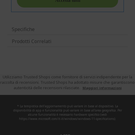
Specifiche
Prodotti Correlati
Utilizziamo Trusted Shops come fornitore di servizi indipendente per la
raccolta di recensioni. Trusted Shops ha adottato misure che garantiscono
autenticità delle recensioni rilasciate.
Maggiori informazioni
* La tempistica dell'aggiornamento può variare in base al dispositivo. La
disponibilità di app e funzionalità può variare in base all'area geografica. Per
alcune funzionalità è necessario hardware specifico (vedi
https://www.microsoft.com/it-it/windows/windows-11-specifications).