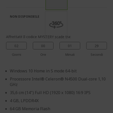
galleria
galleria
di
di
immagini
immagini
NON DISPONIBILE
Affrettati! Il codice MYSTERY scade tra:
02
00
01
29
Giorni
Ore
Minuti
Secondi
Windows 10 Home in S mode 64-bit
Processore Intel® Celeron® N4500 Dual-core 1,10
GHz
35,6 cm (14") Full HD (1920 x 1080) 16:9 IPS
4 GB, LPDDR4X
64 GB Memoria Flash