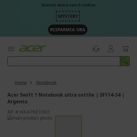
Salta
Sconto extra con il codice:
al
contenuto
MYSTERY
RISPARMIA ORA
Home
Notebook
Acer Swift 1 Notebook ultra sottile | SF114-34 |
Argento
Rif.
NX.A76ET.001
Vai
alla
Vai
fine
all'inizio
della
della