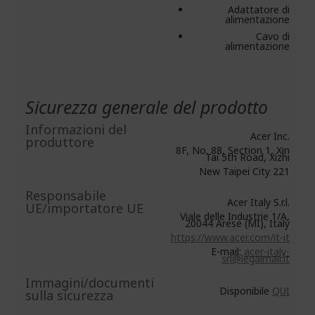
Adattatore di
alimentazione
Cavo di
alimentazione
Sicurezza generale del prodotto
Informazioni del
Acer Inc.
produttore
8F, No. 88, Section 1, Xin
Tai 5th Road, Xizhi
New Taipei City 221
Responsabile
Acer Italy S.r.l.
UE/importatore UE
Viale delle Industrie 1/A,
20044 Arese (MI), Italy
https://www.acer.com/it-it
E-mail:
acer-italy-
srl@legalmail.it
Immagini/documenti
Disponibile
QUI
sulla sicurezza