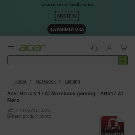
Salta
Sconto extra con il codice:
al
contenuto
MYSTERY
RISPARMIA ORA
Home
Notebook
Gaming
Acer Nitro V 17 AI Notebook gaming | ANV17-41 |
Nero
Rif.
NH.QYSET.006
Vai
alla
Vai
fine
all'inizio
della
della