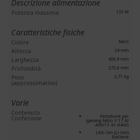
Descrizione alimentazione
Potenza massima
135 W
Caratteristiche fisiche
Colore
Nero
Altezza
24 mm
Larghezza
400,9 mm
Profondità
275,6 mm
Peso
2,71 kg
(approssimativo)
Varie
Contenuto
Notebook per
Confezione
gaming Nitro V 17 AI
ANV17-41-R4HG
Litio Ion (Li-Ion)
Batterie