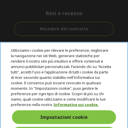
Resi e recesso
Recedere dal contratto
Assistenza
Con 0% Di
Consegna
pre e post
Tasso
Utilizziamo i cookie per rilevare le preferenze, migliorare
Gratuita
acquisto
D'interesse
la navigazione nei siti Web, generare statistiche per
rendere il nostro sito più intuitivo e offrire contenuti e
annunci pubblicitari personalizzati. Facendo clic su "Accetta
© 2026 Acer Inc.
tutti", accetti l'uso e l'applicazione di tutti i cookie da parte
CPYou B.V. è il rivenditore autorizzato dei prodotti Acer venduti in
di Acer secondo quanto stabilito nell'Informativa sui
questo negozio online.
cookie. Il consenso può essere revocato in qualsiasi
momento. In "Impostazioni cookie", puoi gestire le
preferenze per ogni tipo di cookie. Scopri di più su chi
siamo, quali cookie utilizziamo e come modificare le tue
preferenze nella nostra
Informativa sui cookie.
Impostazioni cookie
Italia