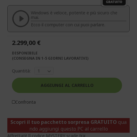
galleria
galleria
di
di
Windows è veloce, potente e più sicuro che
immagini
immagini
mai.
Ecco il computer con cui puoi parlare.
2.299,00 €
DISPONIBILE
(CONSEGNA IN 1-5 GIORNI LAVORATIVI)
Quantità:
AGGIUNGI AL CARRELLO
Confronta
Scopri il tuo pacchetto sorpresa GRATUITO
qua
ndo aggiungi questo PC al carrello
Affrettati! Il codice MYSTERY scade tra: