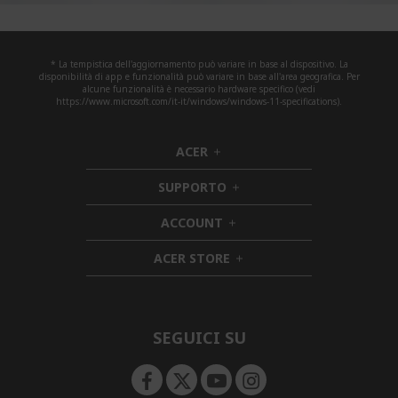
* La tempistica dell'aggiornamento può variare in base al dispositivo. La
disponibilità di app e funzionalità può variare in base all'area geografica. Per
alcune funzionalità è necessario hardware specifico (vedi
https://www.microsoft.com/it-it/windows/windows-11-specifications).
ACER
h
i
SUPPORTO
d
h
d
i
ACCOUNT
e
h
d
n
i
d
ACER STORE
d
e
h
d
n
i
e
d
n
d
e
SEGUICI SU
n