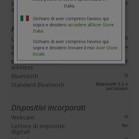
Numero di
2
Italia.
altoparlanti
Dichiaro di aver compreso l'avviso qui
sopra e desidero
accedere all'Acer Store
Rete e comunicazione
Italia.
LAN wireless
Sì
Dichiaro di aver compreso l'avviso qui
Wireless LAN
IEEE 802.11ax
sopra e desidero trovare il mio
Acer Store
standard
locale.
Modello della LAN
Wireless Wi-Fi 6E
wireless
Bluetooth
Sì
Standard Bluetooth
Bluetooth 5.3 o
successivo
Dispositivi incorporati
Webcam
Sì
Lettore di impronte
No
digitali