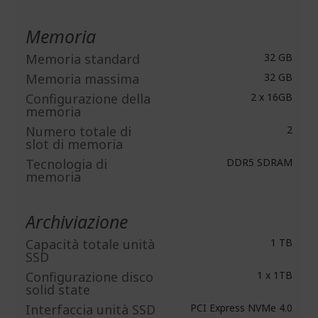
Memoria
Memoria standard
32 GB
Memoria massima
32 GB
Configurazione della
2 x 16GB
memoria
Numero totale di
2
slot di memoria
Tecnologia di
DDR5 SDRAM
memoria
Archiviazione
Capacità totale unità
1 TB
SSD
Configurazione disco
1 x 1TB
solid state
Interfaccia unità SSD
PCI Express NVMe 4.0