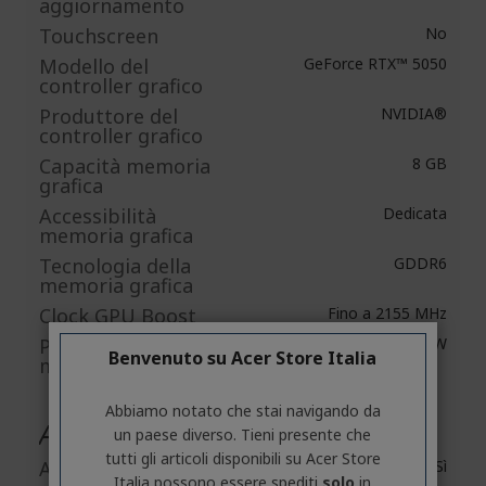
aggiornamento
Touchscreen
No
Modello del
GeForce RTX™ 5050
controller grafico
Produttore del
NVIDIA®
controller grafico
Capacità memoria
8 GB
grafica
Accessibilità
Dedicata
memoria grafica
Tecnologia della
GDDR6
memoria grafica
Clock GPU Boost
Fino a 2155 MHz
Potenza grafica
Fino a 85 W
Benvenuto su Acer Store Italia
massima
Abbiamo notato che stai navigando da
Audio
un paese diverso. Tieni presente che
tutti gli articoli disponibili su Acer Store
Altoparlanti
Sì
Italia possono essere spediti
solo
in