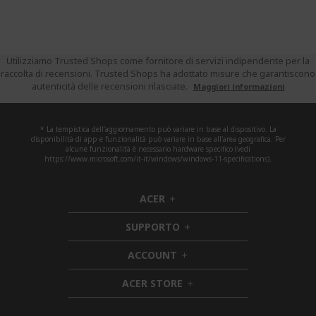
Utilizziamo Trusted Shops come fornitore di servizi indipendente per la
raccolta di recensioni. Trusted Shops ha adottato misure che garantiscono
autenticità delle recensioni rilasciate.
Maggiori informazioni
* La tempistica dell'aggiornamento può variare in base al dispositivo. La
disponibilità di app e funzionalità può variare in base all'area geografica. Per
alcune funzionalità è necessario hardware specifico (vedi
https://www.microsoft.com/it-it/windows/windows-11-specifications).
ACER
h
i
SUPPORTO
d
h
d
i
ACCOUNT
e
h
d
n
i
d
ACER STORE
d
e
h
d
n
i
e
d