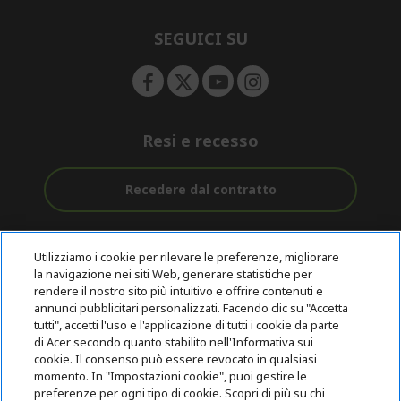
n
d
e
SEGUICI SU
n
Resi e recesso
Recedere dal contratto
Assistenza
Con 0% Di
Consegna
pre e post
Tasso
Utilizziamo i cookie per rilevare le preferenze, migliorare
Gratuita
acquisto
D'interesse
la navigazione nei siti Web, generare statistiche per
rendere il nostro sito più intuitivo e offrire contenuti e
annunci pubblicitari personalizzati. Facendo clic su "Accetta
© 2026 Acer Inc.
tutti", accetti l'uso e l'applicazione di tutti i cookie da parte
CPYou B.V. è il rivenditore autorizzato dei prodotti Acer venduti in
di Acer secondo quanto stabilito nell'Informativa sui
questo negozio online.
cookie. Il consenso può essere revocato in qualsiasi
momento. In "Impostazioni cookie", puoi gestire le
preferenze per ogni tipo di cookie. Scopri di più su chi