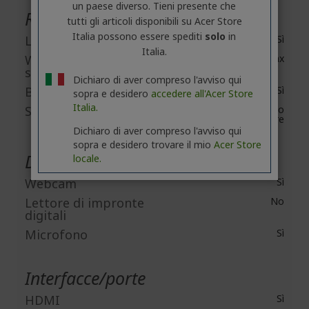
un paese diverso. Tieni presente che
Rete e comunicazione
tutti gli articoli disponibili su Acer Store
Italia possono essere spediti
solo
in
LAN wireless
Sì
Italia.
Wireless LAN
IEEE 802.11ax
standard
Dichiaro di aver compreso l'avviso qui
Bluetooth
Sì
sopra e desidero
accedere all'Acer Store
Italia.
Standard Bluetooth
Bluetooth 5.2 o
superiore
Dichiaro di aver compreso l'avviso qui
sopra e desidero trovare il mio
Acer Store
Dispositivi incorporati
locale.
Webcam
Sì
Lettore di impronte
No
digitali
Microfono
Sì
Interfacce/porte
HDMI
Sì