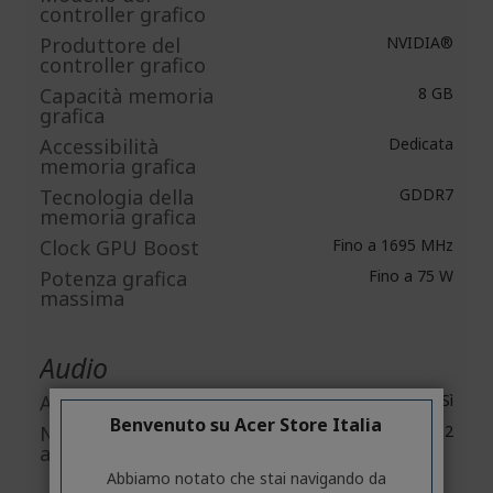
controller grafico
Produttore del
NVIDIA®
controller grafico
Capacità memoria
8 GB
grafica
Accessibilità
Dedicata
memoria grafica
Tecnologia della
GDDR7
memoria grafica
Clock GPU Boost
Fino a 1695 MHz
Potenza grafica
Fino a 75 W
massima
Audio
Altoparlanti
Sì
Benvenuto su Acer Store Italia
Numero di
2
altoparlanti
Abbiamo notato che stai navigando da