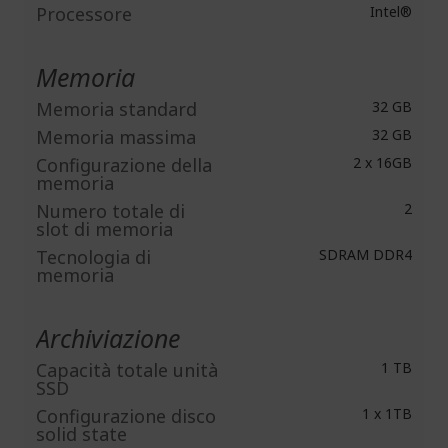
Processore
Intel®
Memoria
Memoria standard
32 GB
Memoria massima
32 GB
Configurazione della
2 x 16GB
memoria
Numero totale di
2
slot di memoria
Tecnologia di
SDRAM DDR4
memoria
Archiviazione
Capacità totale unità
1 TB
SSD
Configurazione disco
1 x 1TB
solid state