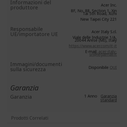
Informazioni del
Acer Inc.
produttore
8F, No. 88, Section 1, Xin
Tai 5th Road, Xizhi
New Taipei City 221
Responsabile
Acer Italy S.r.l.
UE/importatore UE
Viale delle Industrie 1/A,
20044 Arese (MI), Italy
https://www.acer.com/it-it
E-mail:
acer-italy-
srl@legalmail.it
Immagini/documenti
Disponibile
QUI
sulla sicurezza
Garanzia
Garanzia
1 Anno
Garanzia
standard
Prodotti Correlati