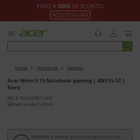
Salta
FINO A
500€
DI SCONTO
al
ACQUISTA ORA
contenuto
Home
Notebook
Gaming
Acer Nitro V 15 Notebook gaming | ANV15-52 |
Nero
Rif.
NH.QZ9ET.00R
Vai
alla
Vai
fine
all'inizio
della
della
galleria
galleria
di
di
Windows è veloce, potente e più sicuro che