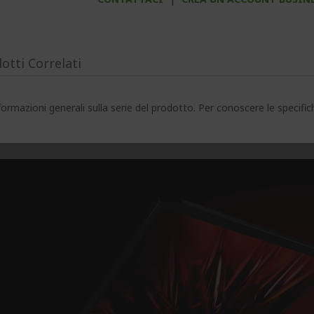
otti Correlati
ormazioni generali sulla serie del prodotto. Per conoscere le specifi