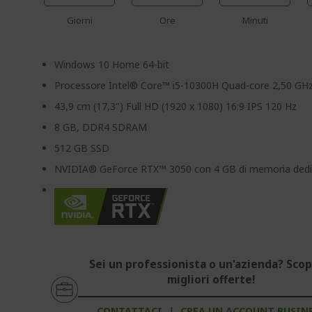
Giorni
Ore
Minuti
Windows 10 Home 64-bit
Processore Intel® Core™ i5-10300H Quad-core 2,50 GH
43,9 cm (17,3") Full HD (1920 x 1080) 16:9 IPS 120 Hz
8 GB, DDR4 SDRAM
512 GB SSD
NVIDIA® GeForce RTX™ 3050 con 4 GB di memoria dedi
Sei un professionista o un'azienda? Scopr
migliori offerte!
CONTATTACI
|
CREA UN ACCOUNT BUSIN