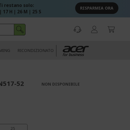
Ti restano solo:
RISPARMIA ORA
| 17 H | 26 M | 24 S
MING
RICONDIZIONATO
N517-52
NON DISPONIBILE
23