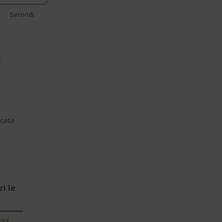
Secondi
z
cata
i le
ESS