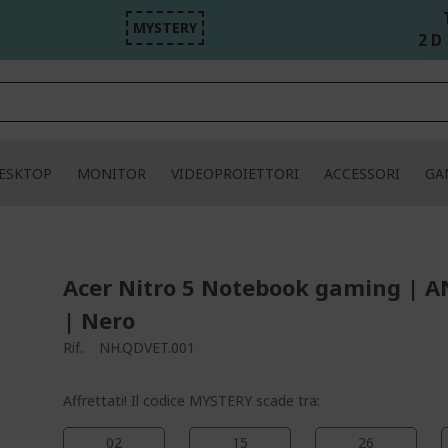
MYSTERY
2 D 
ESKTOP
MONITOR
VIDEOPROIETTORI
ACCESSORI
GA
Acer Nitro 5 Notebook gaming | A
| Nero
Rif.
NH.QDVET.001
Affrettati! Il codice MYSTERY scade tra:
02
15
26