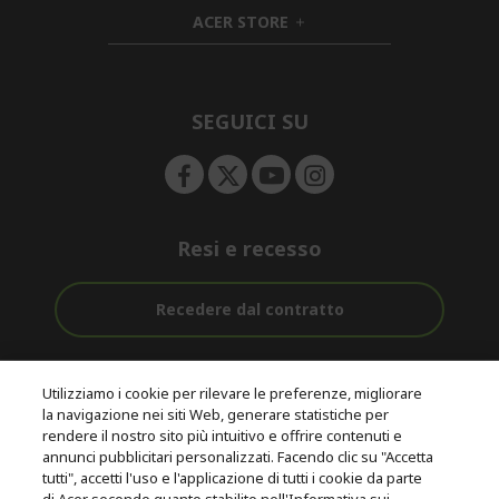
n
i
d
ACER STORE
d
e
h
d
n
i
e
d
n
d
e
SEGUICI SU
n
Resi e recesso
Recedere dal contratto
Assistenza
Con 0% Di
Consegna
pre e post
Tasso
Utilizziamo i cookie per rilevare le preferenze, migliorare
Gratuita
acquisto
D'interesse
la navigazione nei siti Web, generare statistiche per
rendere il nostro sito più intuitivo e offrire contenuti e
annunci pubblicitari personalizzati. Facendo clic su "Accetta
© 2026 Acer Inc.
tutti", accetti l'uso e l'applicazione di tutti i cookie da parte
CPYou B.V. è il rivenditore autorizzato dei prodotti Acer venduti in