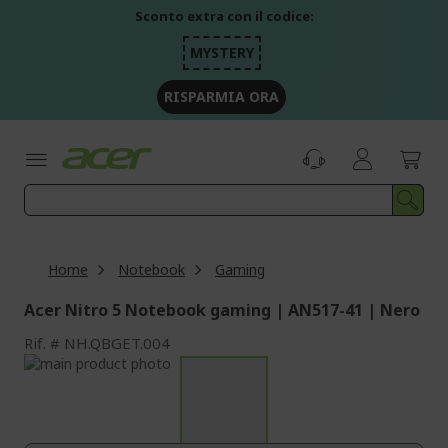
Salta
Sconto extra con il codice:
al
contenuto
MYSTERY
RISPARMIA ORA
Home
Notebook
Gaming
Acer Nitro 5 Notebook gaming | AN517-41 | Nero
Rif.
NH.QBGET.004
Vai
alla
Vai
fine
all'inizio
della
della
galleria
galleria