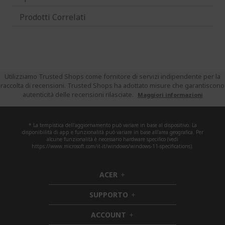
Prodotti Correlati
Utilizziamo Trusted Shops come fornitore di servizi indipendente per la
raccolta di recensioni. Trusted Shops ha adottato misure che garantiscono
autenticità delle recensioni rilasciate.
Maggiori informazioni
* La tempistica dell'aggiornamento può variare in base al dispositivo. La
disponibilità di app e funzionalità può variare in base all'area geografica. Per
alcune funzionalità è necessario hardware specifico (vedi
https://www.microsoft.com/it-it/windows/windows-11-specifications).
ACER
h
i
SUPPORTO
d
h
d
i
ACCOUNT
e
h
d