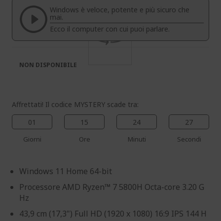
di
di
Windows è veloce, potente e più sicuro che
immagini
immagini
mai.
Ecco il computer con cui puoi parlare.
NON DISPONIBILE
Affrettati! Il codice MYSTERY scade tra:
01
15
24
26
Giorni
Ore
Minuti
Secondi
Windows 11 Home 64-bit
Processore AMD Ryzen™ 7 5800H Octa-core 3.20 G
Hz
43,9 cm (17,3") Full HD (1920 x 1080) 16:9 IPS 144 H