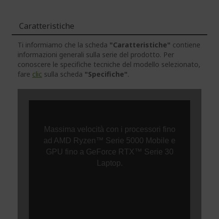
Caratteristiche
Ti informiamo che la scheda
"Caratteristiche"
contiene
informazioni generali sulla serie del prodotto. Per
conoscere le specifiche tecniche del modello selezionato,
fare
clic
sulla scheda
"Specifiche"
.