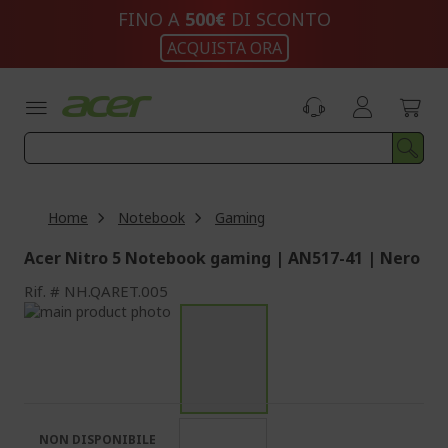
Salta
FINO A
500€
DI SCONTO
al
ACQUISTA ORA
contenuto
Home
Notebook
Gaming
Acer Nitro 5 Notebook gaming | AN517-41 | Nero
Rif.
NH.QARET.005
Vai
alla
Vai
fine
all'inizio
della
della
galleria
galleria
di
di
immagini
immagini
NON DISPONIBILE