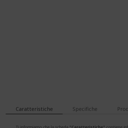
Caratteristiche
Specifiche
Prod
Ti informiamo che la scheda
"Caratteristiche"
contiene inf