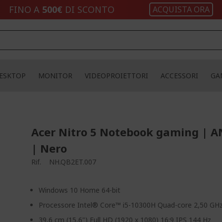
FINO A
500€
DI SCONTO
ACQUISTA ORA
ESKTOP
MONITOR
VIDEOPROIETTORI
ACCESSORI
GA
Acer Nitro 5 Notebook gaming | A
| Nero
Rif.
NH.QB2ET.007
Windows 10 Home 64-bit
Processore Intel® Core™ i5-10300H Quad-core 2,50 GH
39,6 cm (15,6") Full HD (1920 x 1080) 16:9 IPS 144 Hz