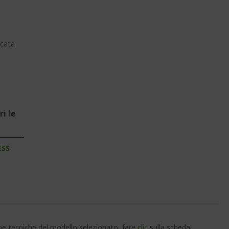
cata
i le
ESS
che tecniche del modello selezionato, fare
clic
sulla scheda