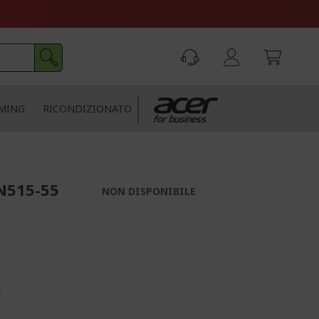
MING
RICONDIZIONATO
N515-55
NON DISPONIBILE
z