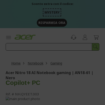
Salta
Sconto extra con il codice:
al
contenuto
MYSTERY
RISPARMIA ORA
Home
Notebook
Gaming
Acer Nitro 18 AI Notebook gaming | AN18-61 |
Nero
Copilot+ PC
Rif.
NH.QYEET.003
Vai
alla
Vai