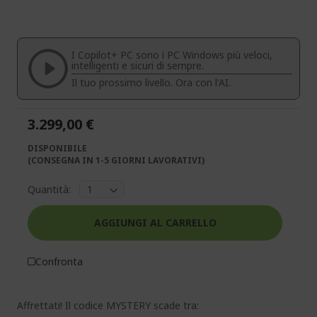
fine
all'inizio
della
della
galleria
galleria
di
di
I Copilot+ PC sono i PC Windows più veloci,
immagini
immagini
intelligenti e sicuri di sempre.
Il tuo prossimo livello. Ora con l'AI.
3.299,00 €
DISPONIBILE
(CONSEGNA IN 1-5 GIORNI LAVORATIVI)
Quantità:
AGGIUNGI AL CARRELLO
Confronta
Affrettati! Il codice MYSTERY scade tra: