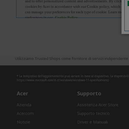
Utilizziamo Trusted Shops come fornitore di servizi indipendente p
* La tempistica dell'aggiornamento può variare in base al dispositivo. La disponibili
https://www.microsoft.com/it-it/windows/windows-11-specifications).
Acer
Supporto
Azienda
Assistenza Acer Store
Acer.com
Supporto tecnico
Notizie
Driver e Manuali