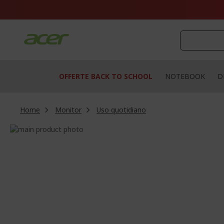
Salta
al
contenuto
OFFERTE BACK TO SCHOOL
NOTEBOOK
D
Home
Monitor
Uso quotidiano
Vai
alla
Vai
fine
all'inizio
della
della
galleria
galleria
di
di
immagini
immagini