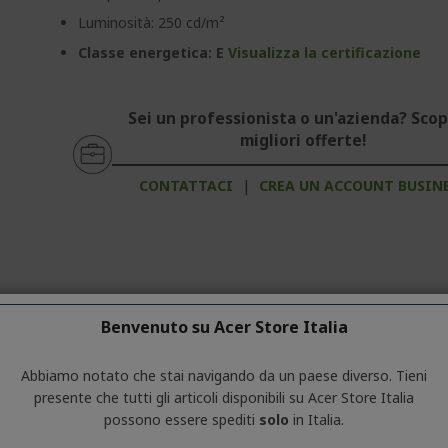
Luminosità: 250 cd/m²
Classe energetica: E
Visualizza la certificazione
Sei un professionista o un'azienda? Scopr
migliori offerte!
CONTATTACI
|
CREA UN ACCOUNT BUSIN
Benvenuto su Acer Store Italia
ormazioni generali sulla serie del prodotto. Per conoscere le specifi
Abbiamo notato che stai navigando da un paese diverso. Tieni
presente che tutti gli articoli disponibili su Acer Store Italia
possono essere spediti
solo
in Italia.