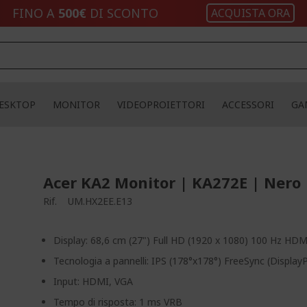
FINO A
500€
DI SCONTO
ACQUISTA ORA
ESKTOP
MONITOR
VIDEOPROIETTORI
ACCESSORI
GA
Acer KA2 Monitor | KA272E | Nero
Rif.
UM.HX2EE.E13
Display: 68,6 cm (27") Full HD (1920 x 1080) 100 Hz HD
Tecnologia a pannelli: IPS (178°x178°) FreeSync (Displa
Input: HDMI, VGA
Tempo di risposta: 1 ms VRB