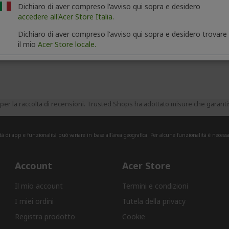
Dichiaro di aver compreso l'avviso qui sopra e desidero
accedere all'Acer Store Italia.
Dichiaro di aver compreso l'avviso qui sopra e desidero trovare
il mio
Acer Store locale.
er la raccolta di recensioni. Trusted Shops ha adottato misure che garantisc
tà di app e funzionalità può variare in base all'area geografica. Per alcune funzionalità è necessa
Account
Acer Store
Il mio account
Termini e condizioni
I miei ordini
Tutela della privacy
Registra prodotto
Cookie