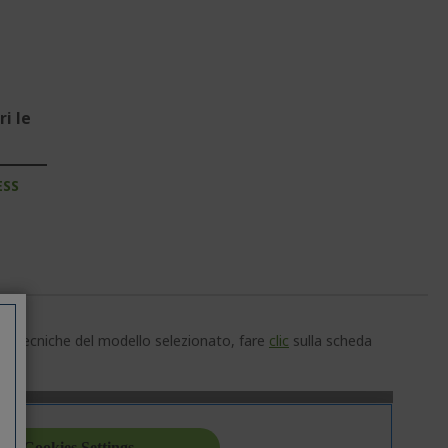
i le
ESS
che tecniche del modello selezionato, fare
clic
sulla scheda