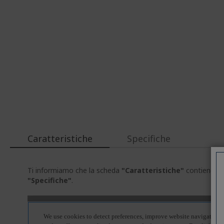
Caratteristiche
Specifiche
Ti informiamo che la scheda
"Caratteristiche"
contiene inf
"Specifiche"
.