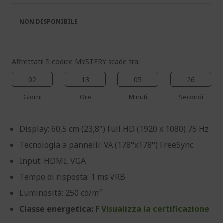
di
di
immagini
immagini
NON DISPONIBILE
Affrettati! Il codice MYSTERY scade tra:
02
13
05
26
Giorni
Ore
Minuti
Secondi
Display: 60,5 cm (23,8") Full HD (1920 x 1080) 75 Hz
Tecnologia a pannelli: VA (178°x178°) FreeSync
Input: HDMI, VGA
Tempo di risposta: 1 ms VRB
Luminosità: 250 cd/m²
Classe energetica: F
Visualizza la certificazione