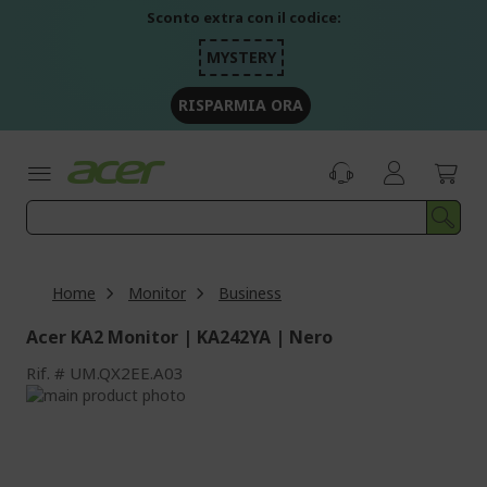
Salta
Sconto extra con il codice:
al
contenuto
MYSTERY
RISPARMIA ORA
Home
Monitor
Business
Acer KA2 Monitor | KA242YA | Nero
Rif.
UM.QX2EE.A03
Vai
alla
Vai
fine
all'inizio
della
della
galleria
galleria