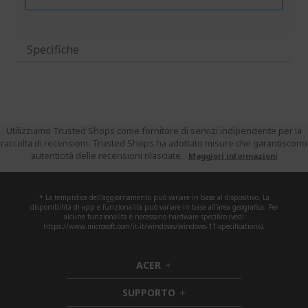
Specifiche
Utilizziamo Trusted Shops come fornitore di servizi indipendente per la
raccolta di recensioni. Trusted Shops ha adottato misure che garantiscono
autenticità delle recensioni rilasciate.
Maggiori informazioni
* La tempistica dell'aggiornamento può variare in base al dispositivo. La
disponibilità di app e funzionalità può variare in base all'area geografica. Per
alcune funzionalità è necessario hardware specifico (vedi
https://www.microsoft.com/it-it/windows/windows-11-specifications).
ACER
h
i
SUPPORTO
d
h