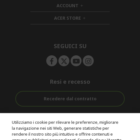
d
i
ACCOUNT
e
h
d
n
i
d
ACER STORE
d
e
h
d
n
i
e
d
n
d
e
SEGUICI SU
n
Resi e recesso
Recedere dal contratto
Assistenza
Con 0% Di
Consegna
pre e post
Tasso
Utilizziamo i cookie per rilevare le preferenze, migliorare
Gratuita
acquisto
D'interesse
la navigazione nei siti Web, generare statistiche per
rendere il nostro sito più intuitivo e offrire contenuti e