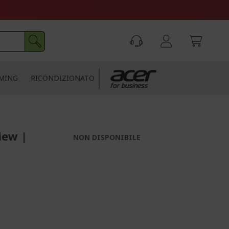
MING
RICONDIZIONATO
iew |
NON DISPONIBILE