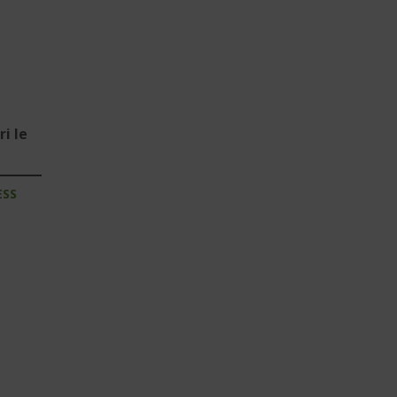
i le
ESS