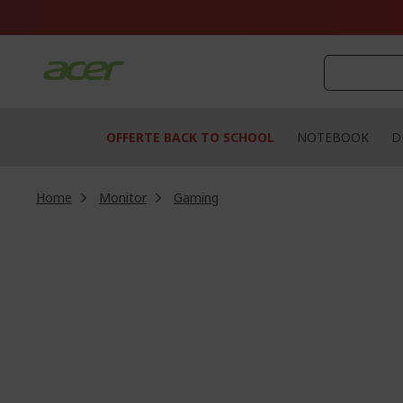
Salta
al
contenuto
OFFERTE BACK TO SCHOOL
NOTEBOOK
D
Home
Monitor
Gaming
Vai
alla
fine
della
galleria
di
immagini