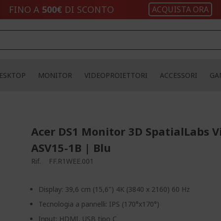
FINO A
500€
DI SCONTO
ACQUISTA ORA
ESKTOP
MONITOR
VIDEOPROIETTORI
ACCESSORI
GA
Acer DS1 Monitor 3D SpatialLabs V
ASV15-1B | Blu
Rif.
FF.R1WEE.001
Display: 39,6 cm (15,6") 4K (3840 x 2160) 60 Hz
Tecnologia a pannelli: IPS (170°x170°)
Input: HDMI, USB tipo C