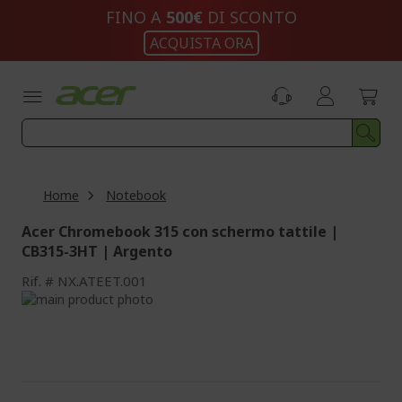
Salta
FINO A
500€
DI SCONTO
al
ACQUISTA ORA
contenuto
Home
Notebook
Acer Chromebook 315 con schermo tattile |
CB315-3HT | Argento
Rif.
NX.ATEET.001
Vai
alla
Vai
fine
all'inizio
della
della
galleria
galleria
di
di