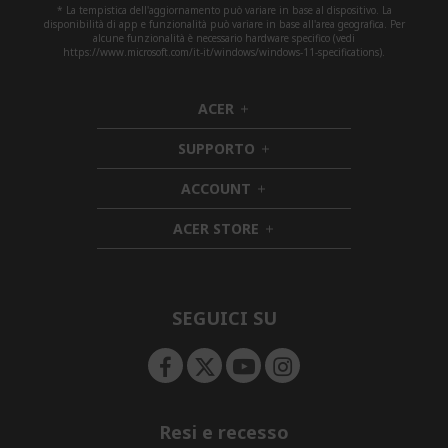
* La tempistica dell'aggiornamento può variare in base al dispositivo. La
disponibilità di app e funzionalità può variare in base all'area geografica. Per
alcune funzionalità è necessario hardware specifico (vedi
https://www.microsoft.com/it-it/windows/windows-11-specifications).
ACER
h
i
SUPPORTO
d
h
d
i
ACCOUNT
e
h
d
n
i
d
ACER STORE
d
e
h
d
n
i
e
d
n
d
e
SEGUICI SU
n
Resi e recesso