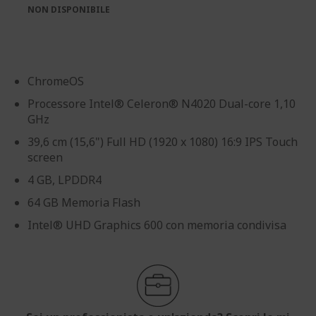
immagini
immagini
NON DISPONIBILE
ChromeOS
Processore Intel® Celeron® N4020 Dual-core 1,10
GHz
39,6 cm (15,6") Full HD (1920 x 1080) 16:9 IPS Touch
screen
4 GB, LPDDR4
64 GB Memoria Flash
Intel® UHD Graphics 600 con memoria condivisa