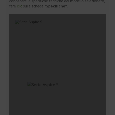
conoscere le specifiche tecniche del modello selezionato,
fare
clic
sulla scheda
"Specifiche"
.