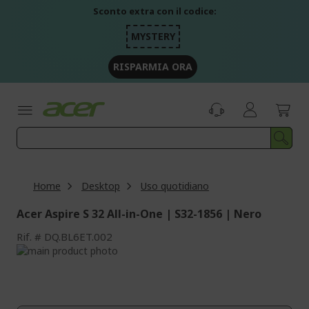
Salta
Sconto extra con il codice:
al
contenuto
MYSTERY
RISPARMIA ORA
Home
Desktop
Uso quotidiano
Acer Aspire S 32 All-in-One | S32-1856 | Nero
Rif.
DQ.BL6ET.002
Vai
alla
Vai
fine
all'inizio
della
della
galleria
galleria