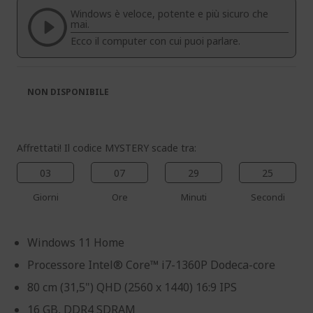
di
di
Windows è veloce, potente e più sicuro che
immagini
immagini
mai.
Ecco il computer con cui puoi parlare.
NON DISPONIBILE
Affrettati! Il codice MYSTERY scade tra:
03
07
29
24
Giorni
Ore
Minuti
Secondi
Windows 11 Home
Processore Intel® Core™ i7-1360P Dodeca-core
80 cm (31,5") QHD (2560 x 1440) 16:9 IPS
16 GB, DDR4 SDRAM