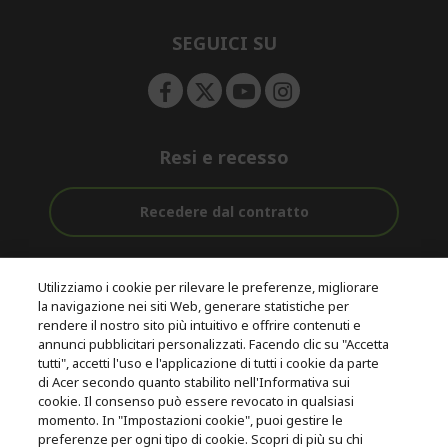
n
d
e
SEGUICI SU
n
Resi e recesso
Recedere dal contratto
Assistenza
Con 0% Di
Consegna
pre e post
Tasso
Utilizziamo i cookie per rilevare le preferenze, migliorare
Gratuita
acquisto
D'interesse
la navigazione nei siti Web, generare statistiche per
rendere il nostro sito più intuitivo e offrire contenuti e
annunci pubblicitari personalizzati. Facendo clic su "Accetta
© 2026 Acer Inc.
tutti", accetti l'uso e l'applicazione di tutti i cookie da parte
CPYou B.V. è il rivenditore autorizzato dei prodotti Acer venduti in
di Acer secondo quanto stabilito nell'Informativa sui
questo negozio online.
cookie. Il consenso può essere revocato in qualsiasi
momento. In "Impostazioni cookie", puoi gestire le
preferenze per ogni tipo di cookie. Scopri di più su chi