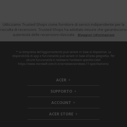
Utilizziamo Trusted Shops come fornitore di servizi indipendente per la
raccolta di recensioni. Trusted Shops ha adottato misure che garantiscono
autenticità delle recensioni rilasciate.
Maggiori informazioni
* La tempistica dell'aggiornamento può variare in base al dispositivo. La
disponibilità di app e funzionalità può variare in base all'area geografica. Per
alcune funzionalità è necessario hardware specifico (vedi
https://www.microsoft.com/it-it/windows/windows-11-specifications).
ACER
h
i
SUPPORTO
d
h
d
i
ACCOUNT
e
h
d
n
i
d
ACER STORE
d
e
h
d
n
i
e
d