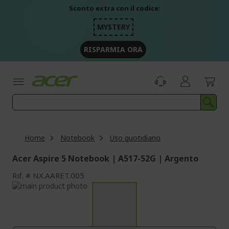
Salta
Sconto extra con il codice:
al
contenuto
MYSTERY
RISPARMIA ORA
Home
Notebook
Uso quotidiano
Acer Aspire 5 Notebook | A517-52G | Argento
Rif.
NX.AARET.005
Vai
alla
Vai
fine
all'inizio
della
della
galleria
galleria