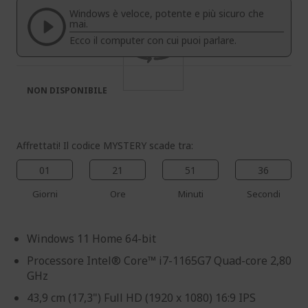
di
di
Windows è veloce, potente e più sicuro che
immagini
immagini
mai.
Ecco il computer con cui puoi parlare.
NON DISPONIBILE
Affrettati! Il codice MYSTERY scade tra:
01
21
51
36
Giorni
Ore
Minuti
Secondi
Windows 11 Home 64-bit
Processore Intel® Core™ i7-1165G7 Quad-core 2,80
GHz
43,9 cm (17,3") Full HD (1920 x 1080) 16:9 IPS