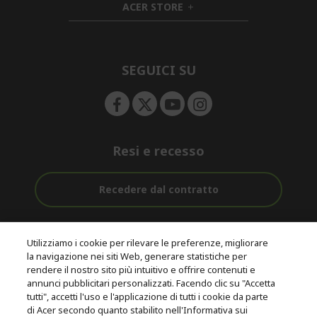
ACER STORE
d
e
h
d
n
i
e
d
n
d
e
SEGUICI SU
n
Resi e recesso
Recedere dal contratto
Assistenza
Con 0% Di
Consegna
pre e post
Tasso
Utilizziamo i cookie per rilevare le preferenze, migliorare
Gratuita
acquisto
D'interesse
la navigazione nei siti Web, generare statistiche per
rendere il nostro sito più intuitivo e offrire contenuti e
annunci pubblicitari personalizzati. Facendo clic su "Accetta
© 2026 Acer Inc.
tutti", accetti l'uso e l'applicazione di tutti i cookie da parte
CPYou B.V. è il rivenditore autorizzato dei prodotti Acer venduti in
di Acer secondo quanto stabilito nell'Informativa sui
questo negozio online.