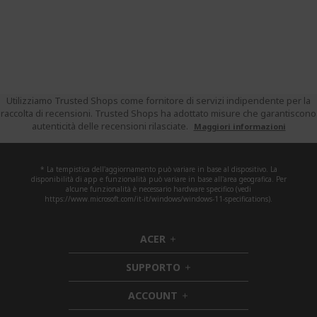
Utilizziamo Trusted Shops come fornitore di servizi indipendente per la
raccolta di recensioni. Trusted Shops ha adottato misure che garantiscono
autenticità delle recensioni rilasciate.
Maggiori informazioni
* La tempistica dell'aggiornamento può variare in base al dispositivo. La
disponibilità di app e funzionalità può variare in base all'area geografica. Per
alcune funzionalità è necessario hardware specifico (vedi
https://www.microsoft.com/it-it/windows/windows-11-specifications).
ACER
h
i
SUPPORTO
d
h
d
i
ACCOUNT
e
h
d
n
i
d