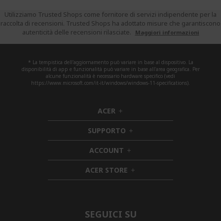
Utilizziamo Trusted Shops come fornitore di servizi indipendente per la
raccolta di recensioni. Trusted Shops ha adottato misure che garantiscono
autenticità delle recensioni rilasciate.
Maggiori informazioni
* La tempistica dell'aggiornamento può variare in base al dispositivo. La
disponibilità di app e funzionalità può variare in base all'area geografica. Per
alcune funzionalità è necessario hardware specifico (vedi
https://www.microsoft.com/it-it/windows/windows-11-specifications).
ACER
h
i
SUPPORTO
d
h
d
i
ACCOUNT
e
h
d
n
i
d
ACER STORE
d
e
h
d
n
i
e
d
n
d
e
SEGUICI SU