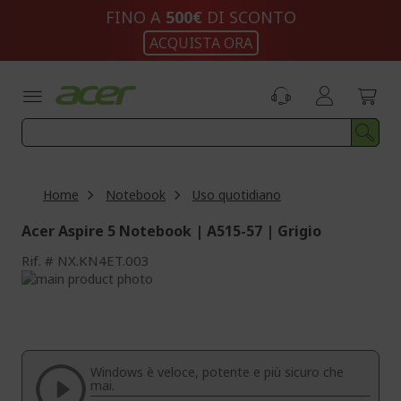
Salta
FINO A
500€
DI SCONTO
al
ACQUISTA ORA
contenuto
Home
Notebook
Uso quotidiano
Acer Aspire 5 Notebook | A515-57 | Grigio
Rif.
NX.KN4ET.003
Vai
alla
Vai
fine
all'inizio
della
della
galleria
galleria
di
di
Windows è veloce, potente e più sicuro che
immagini
immagini
mai.