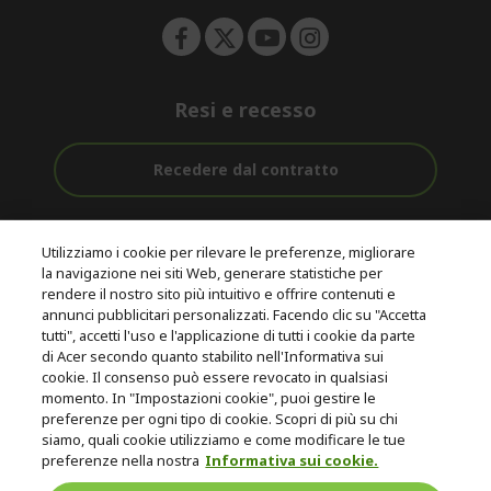
n
Resi e recesso
Recedere dal contratto
Assistenza
Con 0% Di
Consegna
pre e post
Tasso
Utilizziamo i cookie per rilevare le preferenze, migliorare
Gratuita
acquisto
D'interesse
la navigazione nei siti Web, generare statistiche per
rendere il nostro sito più intuitivo e offrire contenuti e
annunci pubblicitari personalizzati. Facendo clic su "Accetta
© 2026 Acer Inc.
tutti", accetti l'uso e l'applicazione di tutti i cookie da parte
CPYou B.V. è il rivenditore autorizzato dei prodotti Acer venduti in
di Acer secondo quanto stabilito nell'Informativa sui
questo negozio online.
cookie. Il consenso può essere revocato in qualsiasi
momento. In "Impostazioni cookie", puoi gestire le
preferenze per ogni tipo di cookie. Scopri di più su chi
siamo, quali cookie utilizziamo e come modificare le tue
preferenze nella nostra
Informativa sui cookie.