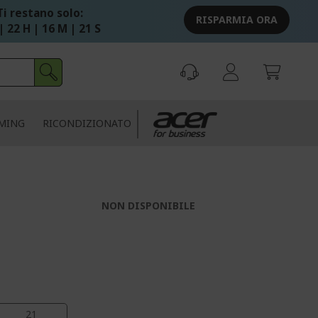
Ti restano solo:
RISPARMIA ORA
| 22 H | 16 M | 20 S
MING
RICONDIZIONATO
|
NON DISPONIBILE
21