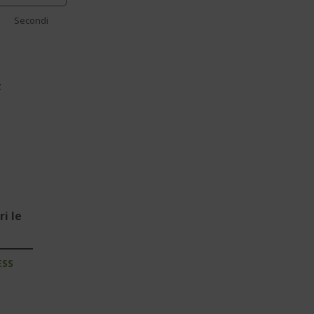
Secondi
z
i le
ESS