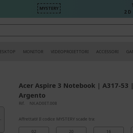
MYSTERY
2 D 
ESKTOP
MONITOR
VIDEOPROIETTORI
ACCESSORI
GA
Acer Aspire 3 Notebook | A317-53 
Argento
Rif.
NX.AD0ET.008
Affrettati! Il codice MYSTERY scade tra:
02
20
16