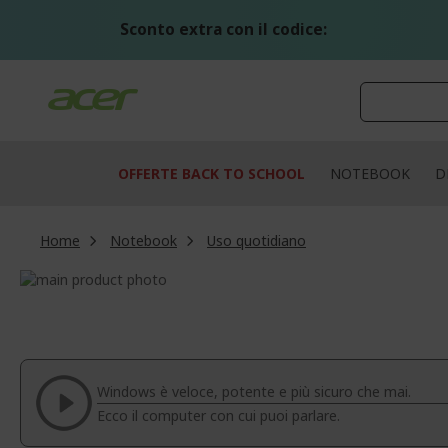
Salta
al
Sconto extra con il codice:
contenuto
OFFERTE BACK TO SCHOOL
NOTEBOOK
D
Home
Notebook
Uso quotidiano
Vai
alla
Vai
fine
all'inizio
della
della
galleria
galleria
di
di
Windows è veloce, potente e più sicuro che mai.
immagini
immagini
Ecco il computer con cui puoi parlare.