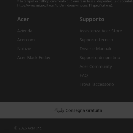
* La tempistica dell'aggiornamento può variare in base al dispositivo. La disponibili
https://www.microsoft.com/it-it/windows/windows-11-specifications).
Acer
Supporto
Azienda
Assistenza Acer Store
Acer.com
Supporto tecnico
Notizie
Driver e Manuali
Acer Black Friday
Supporto di ripristino
Acer Community
FAQ
Trova l'accessorio
Consegna Gratuita
© 2026 Acer Inc.