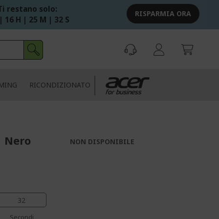
Ti restano solo:
RISPARMIA ORA
| 16 H | 25 M | 31 S
MING
RICONDIZIONATO
| Nero
NON DISPONIBILE
32
Secondi