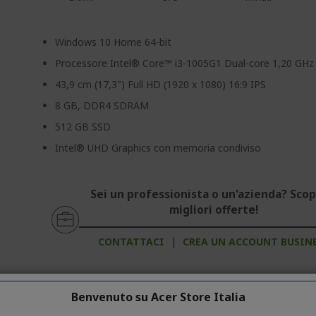
Windows 10 Home 64-bit
Processore Intel® Core™ i3-1005G1 Dual-core 1,20 GHz
43,9 cm (17,3") Full HD (1920 x 1080) 16:9 IPS
8 GB, DDR4 SDRAM
512 GB SSD
Intel® UHD Graphics con memoria condiviso
Sei un professionista o un'azienda? Scopr
migliori offerte!
CONTATTACI
|
CREA UN ACCOUNT BUSIN
Benvenuto su Acer Store Italia
otti Correlati