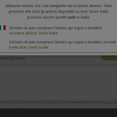
Abbiamo notato che stai navigando da un paese diverso. Tieni
presente che tutti gli articoli disponibili su Acer Store Italia
ormazioni generali sulla serie del prodotto. Per conoscere le specifi
possono essere spediti
solo
in Italia.
Dichiaro di aver compreso l'avviso qui sopra e desidero
accedere all'Acer Store Italia.
Dichiaro di aver compreso l'avviso qui sopra e desidero trovare
il mio
Acer Store locale.
er la raccolta di recensioni. Trusted Shops ha adottato misure che garantisc