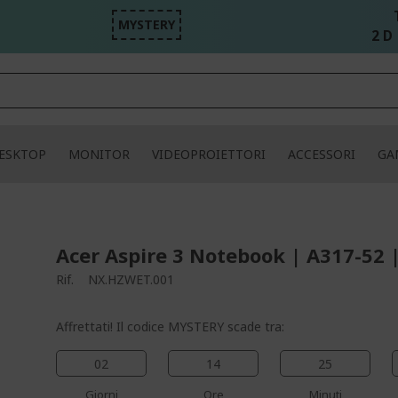
MYSTERY
2 D 
ESKTOP
MONITOR
VIDEOPROIETTORI
ACCESSORI
GA
Acer Aspire 3 Notebook | A317-52 
Rif.
NX.HZWET.001
Affrettati! Il codice MYSTERY scade tra:
02
14
25
Giorni
Ore
Minuti