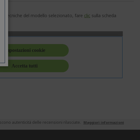
che tecniche del modello selezionato, fare
clic
sulla scheda
ono autenticità delle recensioni rilasciate.
Maggiori informazioni