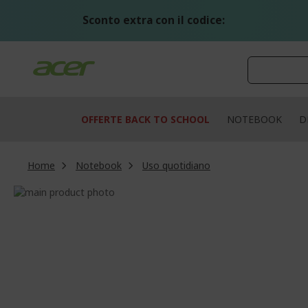
Salta
al
Sconto extra con il codice:
contenuto
OFFERTE BACK TO SCHOOL
NOTEBOOK
D
Home
Notebook
Uso quotidiano
Vai
alla
Vai
fine
all'inizio
della
della
galleria
galleria
di
di
immagini
immagini