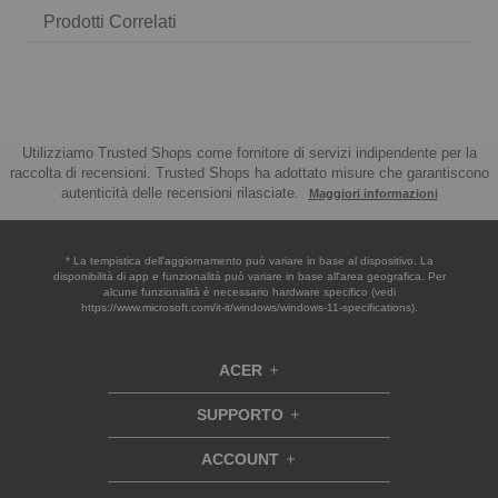
Prodotti Correlati
Utilizziamo Trusted Shops come fornitore di servizi indipendente per la
raccolta di recensioni. Trusted Shops ha adottato misure che garantiscono
autenticità delle recensioni rilasciate.
Maggiori informazioni
* La tempistica dell'aggiornamento può variare in base al dispositivo. La
disponibilità di app e funzionalità può variare in base all'area geografica. Per
alcune funzionalità è necessario hardware specifico (vedi
https://www.microsoft.com/it-it/windows/windows-11-specifications).
ACER
h
i
SUPPORTO
d
h
d
i
ACCOUNT
e
h
d
n
i
d