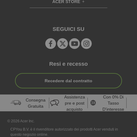
ACER STORE
d
e
h
d
n
i
e
d
n
d
e
SEGUICI SU
n
Resi e recesso
Recedere dal contratto
Assistenza
Con 0% Di
Consegna
pre e post
Tasso
Gratuita
acquisto
D'interesse
© 2026 Acer Inc.
CPYou B.V. è il rivenditore autorizzato dei prodotti Acer venduti in
questo negozio online.