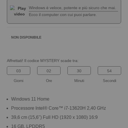
di
di
Windows è veloce, potente e più sicuro che mai.
immagini
immagini
Ecco il computer con cui puoi parlare.
NON DISPONIBILE
Affrettati! Il codice MYSTERY scade tra:
03
02
30
53
Giorni
Ore
Minuti
Secondi
Windows 11 Home
Processore Intel® Core™ i7-13620H 2,40 GHz
39,6 cm (15,6") Full HD (1920 x 1080) 16:9
16 GB, LPDDR5