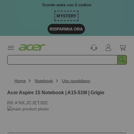
Salta
Sconto extra con il codice:
al
contenuto
MYSTERY
RISPARMIA ORA
Home
Notebook
Uso quotidiano
Acer Aspire 15 Notebook | A15-51M | Grigio
Rif.
NX.JCJET.002
Vai
alla
Vai
fine
all'inizio
della
della
galleria
galleria