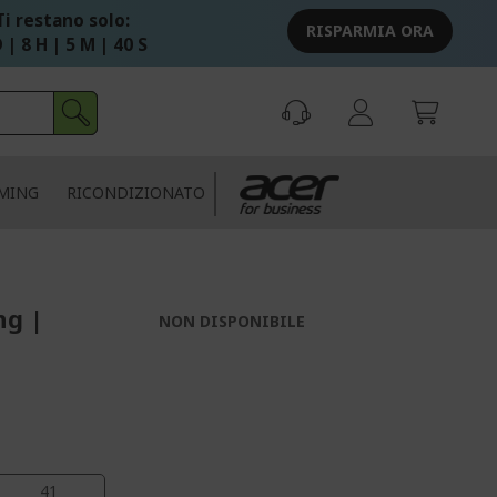
Ti restano solo:
RISPARMIA ORA
 | 8 H | 5 M | 39 S
MING
RICONDIZIONATO
ng |
NON DISPONIBILE
40