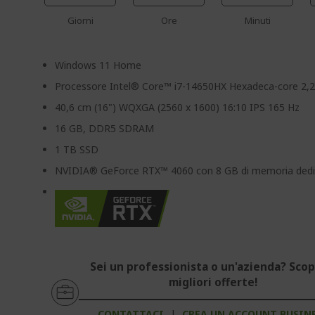
Giorni
Ore
Minuti
Windows 11 Home
Processore Intel® Core™ i7-14650HX Hexadeca-core 2,
40,6 cm (16") WQXGA (2560 x 1600) 16:10 IPS 165 Hz
16 GB, DDR5 SDRAM
1 TB SSD
NVIDIA® GeForce RTX™ 4060 con 8 GB di memoria dedi
Sei un professionista o un'azienda? Scopr
migliori offerte!
CONTATTACI
|
CREA UN ACCOUNT BUSIN