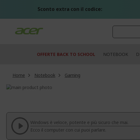
Salta
al
Sconto extra con il codice:
contenuto
OFFERTE BACK TO SCHOOL
NOTEBOOK
D
Home
Notebook
Gaming
Vai
alla
Vai
fine
all'inizio
della
della
galleria
galleria
di
di
Windows è veloce, potente e più sicuro che mai.
immagini
immagini
Ecco il computer con cui puoi parlare.