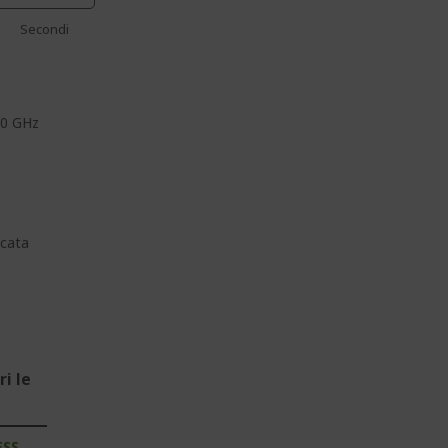
Secondi
20 GHz
cata
i le
ESS