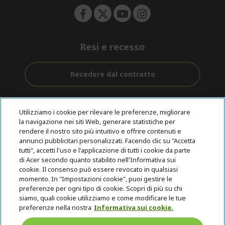
Resi e recesso
Recedere dal contratto
Assistenza
Con 0% Di
Consegna
pre e post
Tasso
Utilizziamo i cookie per rilevare le preferenze, migliorare
Gratuita
acquisto
D'interesse
la navigazione nei siti Web, generare statistiche per
rendere il nostro sito più intuitivo e offrire contenuti e
annunci pubblicitari personalizzati. Facendo clic su "Accetta
© 2026 Acer Inc.
tutti", accetti l'uso e l'applicazione di tutti i cookie da parte
CPYou B.V. è il rivenditore autorizzato dei prodotti Acer venduti in
di Acer secondo quanto stabilito nell'Informativa sui
questo negozio online.
cookie. Il consenso può essere revocato in qualsiasi
momento. In "Impostazioni cookie", puoi gestire le
preferenze per ogni tipo di cookie. Scopri di più su chi
siamo, quali cookie utilizziamo e come modificare le tue
preferenze nella nostra
Informativa sui cookie.