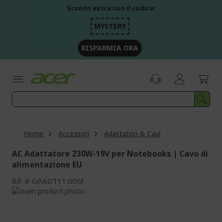
Salta
Sconto extra con il codice:
al
contenuto
MYSTERY
RISPARMIA ORA
Home
Accessori
Adattatori & Cavi
AC Adattatore 230W-19V per Notebooks | Cavo di
alimentazione EU
Rif.
GP.ADT11.00M
Vai
alla
Vai
fine
all'inizio
della
della