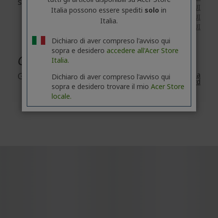
sulla sicurezza
Networking: disponibile
QUI
Italia possono essere spediti
solo
in
eScooters: disponibile
QUI
Italia.
eBikes: disponibile
QUI
Dichiaro di aver compreso l'avviso qui
sopra e desidero
accedere all'Acer Store
Garanzia
Italia.
Garanzia
2 Anni
Garanzia
Dichiaro di aver compreso l'avviso qui
standard
sopra e desidero trovare il mio
Acer Store
locale.