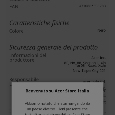
EAN
4710886398783
Caratteristiche fisiche
Colore
Nero
Sicurezza generale del prodotto
Informazioni del
Acer Inc.
produttore
8F, No. 88, Section 1, Xin
Tai 5th Road, Xizhi
New Taipei City 221
Responsabile
Acer Italy S.r.l.
UE/importatore UE
Viale delle Industrie 1/A,
20044 Arese (MI), Italy
Benvenuto su Acer Store Italia
https://www.acer.com/it-it
E-mail:
acer-italy-
srl@legalmail.it
Abbiamo notato che stai navigando da
un paese diverso. Tieni presente che
Immagini/documenti
Accessori: disponibile
QUI
tutti gli articoli disponibili su Acer Store