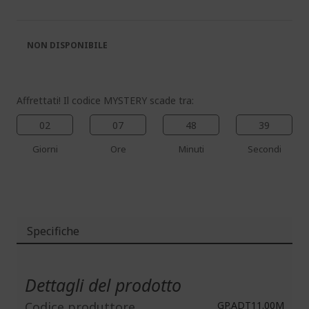
galleria
galleria
di
di
immagini
immagini
NON DISPONIBILE
Affrettati! Il codice MYSTERY scade tra:
02
07
48
39
Giorni
Ore
Minuti
Secondi
Specifiche
Maggiori
Informazioni
Dettagli del prodotto
Codice produttore
GP.ADT11.00M