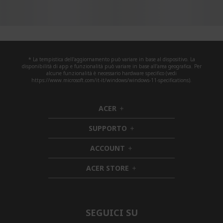
* La tempistica dell'aggiornamento può variare in base al dispositivo. La
disponibilità di app e funzionalità può variare in base all'area geografica. Per
alcune funzionalità è necessario hardware specifico (vedi
https://www.microsoft.com/it-it/windows/windows-11-specifications).
ACER
h
i
SUPPORTO
d
h
d
i
ACCOUNT
e
h
d
n
i
d
ACER STORE
d
e
h
d
n
i
e
d
n
d
e
SEGUICI SU
n