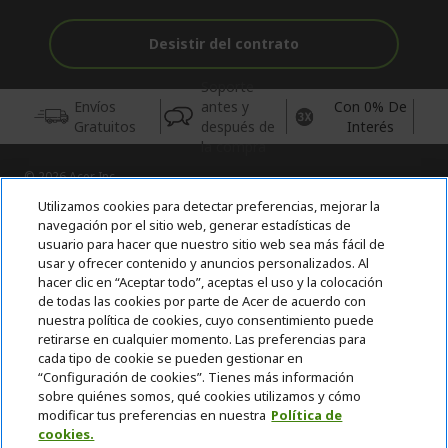
Desistir del contrato
Soporte
Envíos
antes y
Con 0% De
Gratuitos
después de
Interés
la compra
© 2026 Acer Inc.
CPYou BV es el vendedor y distribuidor autorizado de los
Utilizamos cookies para detectar preferencias, mejorar la
productos y servicios ofrecidos en esta tienda.
navegación por el sitio web, generar estadísticas de
usuario para hacer que nuestro sitio web sea más fácil de
usar y ofrecer contenido y anuncios personalizados. Al
Incluida la aportación para la gestión de RAEES, según RD.
110/2015, inscrita en el RII-AEE Nº 7573; de pilas y baterías, según
hacer clic en “Aceptar todo”, aceptas el uso y la colocación
RD. 106/2008, inscrita en el RII-PYA Nº 2180. Adherida a los
de todas las cookies por parte de Acer de acuerdo con
sistemas integrales de gestión de ecopilas y ecoembes.
nuestra política de cookies, cuyo consentimiento puede
retirarse en cualquier momento. Las preferencias para
cada tipo de cookie se pueden gestionar en
“Configuración de cookies”. Tienes más información
sobre quiénes somos, qué cookies utilizamos y cómo
modificar tus preferencias en nuestra
Política de
cookies.