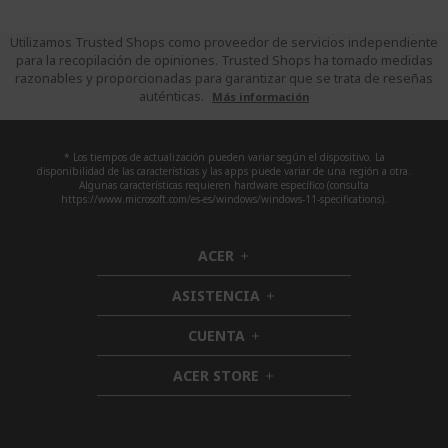
Utilizamos Trusted Shops como proveedor de servicios independiente
para la recopilación de opiniones. Trusted Shops ha tomado medidas
razonables y proporcionadas para garantizar que se trata de reseñas
auténticas.
Más información
* Los tiempos de actualización pueden variar según el dispositivo. La
disponibilidad de las características y las apps puede variar de una región a otra.
Algunas características requieren hardware específico (consulta
https://www.microsoft.com/es-es/windows/windows-11-specifications).
ACER
h
i
ASISTENCIA
d
h
d
i
CUENTA
e
h
d
n
i
d
ACER STORE
d
h
e
d
i
n
e
d
n
d