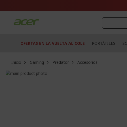
Ir
al
contenido
OFERTAS EN LA VUELTA AL COLE
PORTÁTILES
S
Inicio
Gaming
Predator
Accesorios
Saltar
al
Saltar
final
al
de
comienzo
la
de
galería
la
de
galería
imágenes
de
imágenes