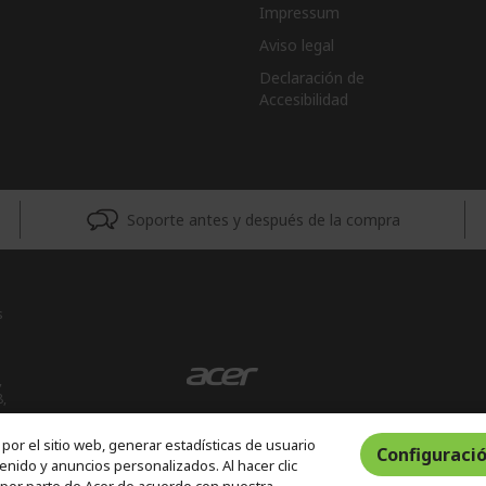
Impressum
Aviso legal
Declaración de
Accesibilidad
Soporte antes y después de la compra
s
,
8,
por el sitio web, generar estadísticas de usuario
Configuració
enido y anuncios personalizados. Al hacer clic