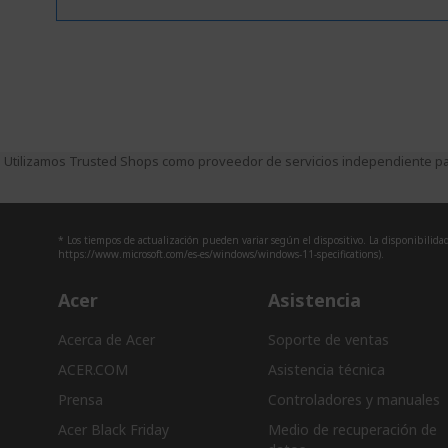
Utilizamos Trusted Shops como proveedor de servicios independiente par
* Los tiempos de actualización pueden variar según el dispositivo. La disponibilidad 
https://www.microsoft.com/es-es/windows/windows-11-specifications).
Acer
Asistencia
Acerca de Acer
Soporte de ventas
ACER.COM
Asistencia técnica
Prensa
Controladores y manuales
Acer Black Friday
Medio de recuperación de