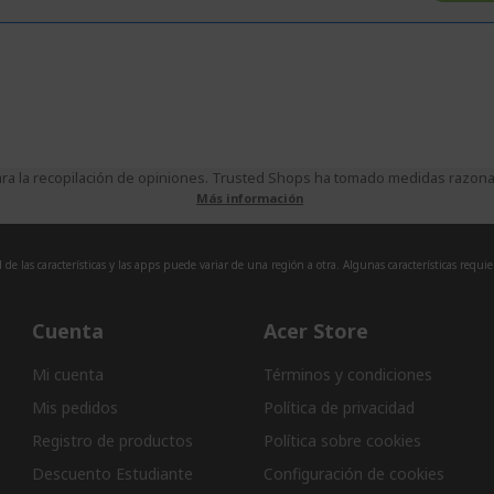
a la recopilación de opiniones. Trusted Shops ha tomado medidas razonabl
Más información
de las características y las apps puede variar de una región a otra. Algunas características requi
Cuenta
Acer Store
Mi cuenta
Términos y condiciones
Mis pedidos
Política de privacidad
Registro de productos
Política sobre cookies
Descuento Estudiante
Configuración de cookies