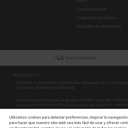
datos
Comunidad Acer
Preguntas frecuentes
Buscador de accesorios
Envíos Gratuitos
© 2026 Acer Inc.
CPYou BV es el vendedor y distribuidor autorizado de los producto
y servicios ofrecidos en esta tienda.
Incluida la aportación para la gestión de RAEES, según RD. 110/2015
inscrita en el RII-AEE Nº 7573; de pilas y baterías, según RD. 106/200
inscrita en el RII-PYA Nº 2180. Adherida a los sistemas integrales de
gestión de ecopilas y ecoembes.
Utilizamos cookies para detectar preferencias, mejorar la navegación 
para hacer que nuestro sitio web sea más fácil de usar y ofrecer cont