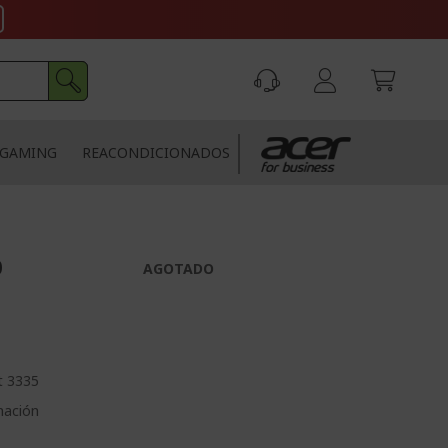
GAMING
REACONDICIONADOS
0
AGOTADO
t 3335
nación