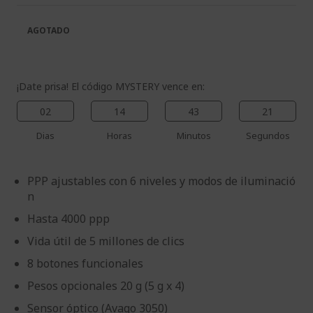
galería
la
de
galería
AGOTADO
imágenes
de
imágenes
¡Date prisa! El código MYSTERY vence en:
02
14
43
20
Dias
Horas
Minutos
Segundos
PPP ajustables con 6 niveles y modos de iluminació
n
Hasta 4000 ppp
Vida útil de 5 millones de clics
8 botones funcionales
Pesos opcionales 20 g (5 g x 4)
Sensor óptico (Avago 3050)