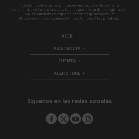
* Los tiempos de actualización pueden variar según el dispositivo. La
disponibilidad de las características y las apps puede variar de una región a otra.
Algunas características requieren hardware específico (consulta
https://www.microsoft.com/es-es/windows/windows-11-specifications).
ACER
h
i
ASISTENCIA
d
h
d
i
CUENTA
e
h
d
n
i
d
ACER STORE
d
h
e
d
i
n
e
d
n
d
e
Síguenos en las redes sociales
n