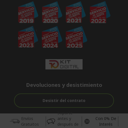
Devoluciones y desistimiento
Desistir del contrato
Soporte
Envíos
antes y
Con 0% De
Gratuitos
después de
Interés