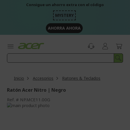
Ir
Consigue un ahorro extra con el código
al
contenido
MYSTERY
AHORRA AHORA
Inicio
Accesorios
Ratones & Teclados
Ratón Acer Nitro | Negro
Ref.
NP.MCE11.00G
Saltar
al
Saltar
final
al
de
comienzo
la
de