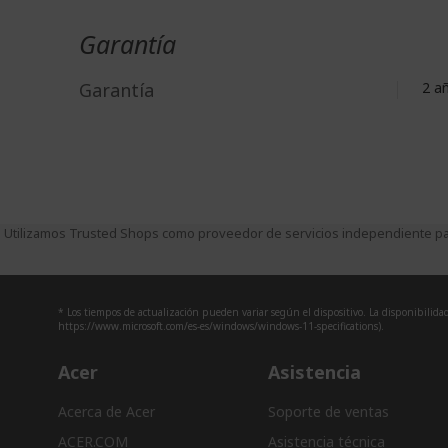
Garantía
Garantía
2 a
Utilizamos Trusted Shops como proveedor de servicios independiente par
* Los tiempos de actualización pueden variar según el dispositivo. La disponibilidad 
https://www.microsoft.com/es-es/windows/windows-11-specifications).
Acer
Asistencia
Acerca de Acer
Soporte de ventas
ACER.COM
Asistencia técnica