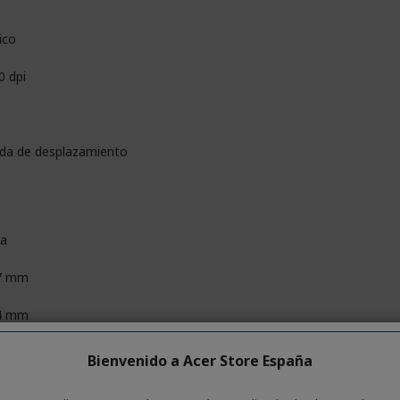
ico
0 dpi
da de desplazamiento
ta
7 mm
4 mm
9 mm
Bienvenido a Acer Store España
4 g