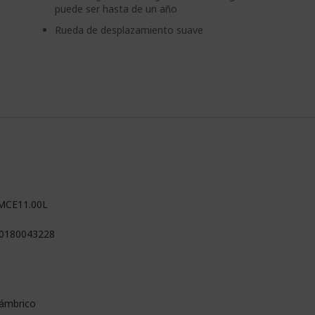
puede ser hasta de un año
Rueda de desplazamiento suave
MCE11.00L
0180043228
lámbrico