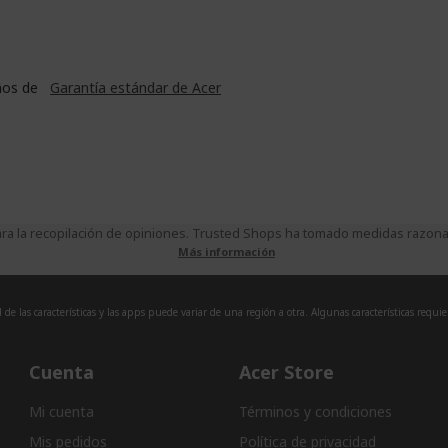
ños de
Garantía estándar de Acer
a la recopilación de opiniones. Trusted Shops ha tomado medidas razonabl
Más información
de las características y las apps puede variar de una región a otra. Algunas características requi
Cuenta
Acer Store
Mi cuenta
Términos y condiciones
Mis pedidos
Política de privacidad