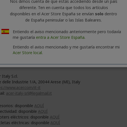
Nos dimos cuenta de que estás accediendo desde un país
diferente. Ten en cuenta que todos los artículos
disponibles en el Acer Store España se envían
solo
dentro
de España peninsular o las Islas Baleares.
Entiendo el aviso mencionado anteriormente pero todavía
me gustaría
entra a Acer Store España.
Entiendo el aviso mencionado y me gustaría encontrar mi
 Inc.
Acer Store local.
No. 88, Section 1, Xin Tai 5th Road, Xizhi
 Taipei City 221
 Italy S.r.l.
e delle Industrie 1/A, 20044 Arese (MI), Italy
s://www.acer.com/it-it
ail:
acer-italy-srl@legalmail.it
esorios: disponible
AQUÍ
ectividad: disponible
AQUÍ
oters eléctricos: disponible
AQUÍ
cletas eléctricas: disponible
AQUÍ