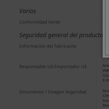
Varios
Conformidad Verde
Sí
Seguridad general del producto
Acer
Información del fabricante
8F, 
New
Acer
Responsable UE/Importador UE
Vial
http
E-m
Acc
Documento / Imagen Seguridad
Con
Sco
Bici