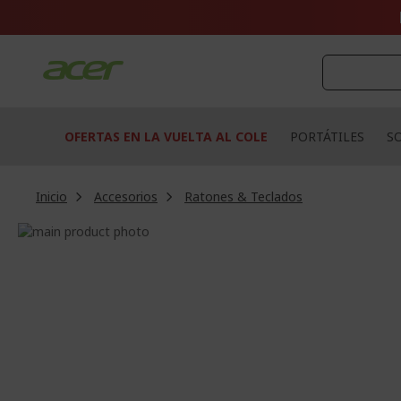
Ir
al
contenido
OFERTAS EN LA VUELTA AL COLE
PORTÁTILES
S
Inicio
Accesorios
Ratones & Teclados
Saltar
al
Saltar
final
al
de
comienzo
la
de
galería
la
de
galería
imágenes
de
imágenes