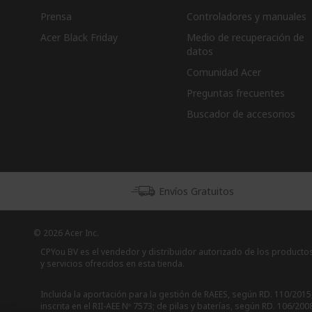
Prensa
Controladores y manuales
Acer Black Friday
Medio de recuperación de
datos
Comunidad Acer
Preguntas frecuentes
Buscador de accesorios
Envíos Gratuitos
© 2026 Acer Inc.
CPYou BV es el vendedor y distribuidor autorizado de los producto
y servicios ofrecidos en esta tienda.
Incluida la aportación para la gestión de RAEES, según RD. 110/2015
inscrita en el RII-AEE Nº 7573; de pilas y baterías, según RD. 106/200